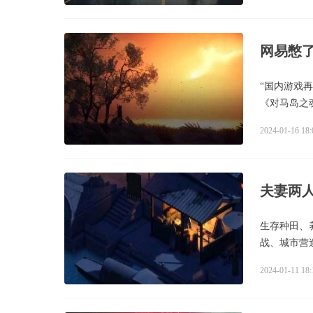
网易憋
“国内游戏再牛
《对马岛之
2024-01-16 18:
夫妻两
生存种田、
战、城市营
2024-01-11 18: