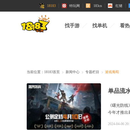
18183
特玩网
183cn
红猪
找手游
找单机
看热
当前位置：
18183首页
新闻中心
专题栏目
游戏葡萄
单品流
《曙光防线
今年才推出
2024-04-06 20: