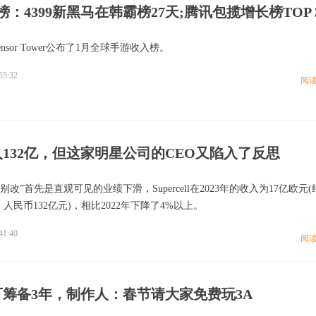
榜：4399新黑马在韩霸榜27天;腾讯包揽增长榜TOP 
ensor Tower公布了1月全球手游收入榜。
55:32
阅
132亿，但这家明星公司的CEO又陷入了反思
别改”首先是直观可见的业绩下滑，Supercell在2023年的收入为17亿欧元(
元，人民币132亿元)，相比2022年下降了4%以上。
41:40
阅
筹备3年，制作人：春节请大家免费玩3A