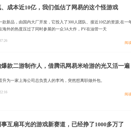
疯、成本近10亿，我们低估了网易的这个怪游戏
一款新品，由国内大厂开发，它投入了300人团队、接近10亿的资源;在一
在海外的热度压过了同时参展的一众3A大作，PV在油管一天
37:26
阅
前的爆款二游制作人，借腾讯网易米哈游的光又活一遍
，刚晋升为一家上海公司总负责人的李鸿，突然想离职做外包。
22:16
阅
事互扇耳光的游戏新赛道，已经挣了1000多万了