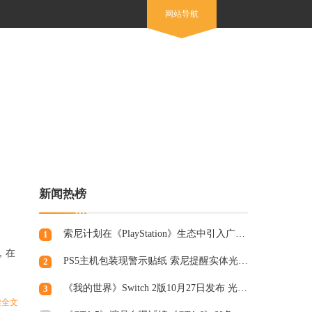
网站导航
新闻热榜
索尼计划在《PlayStation》生态中引入广告，组建专业营销团队
1
，在
PS5主机包装现警示贴纸 索尼提醒实体光盘生产将终止
2
《我的世界》Switch 2版10月27日发布 光照阴影升级
3
读全文