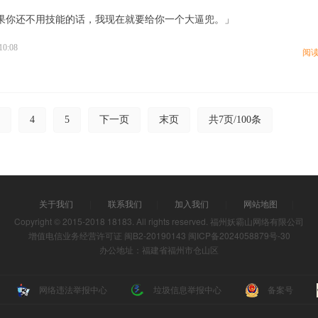
果你还不用技能的话，我现在就要给你一个大逼兜。」
10:08
阅
4
5
下一页
末页
共7页/100条
关于我们
|
联系我们
|
加入我们
|
网站地图
|
Copyright © 2015-2018 18183. All rights reserved. 福州妖霸山网络有限公司
增值电信业务经营许可证 闽B2-20190143
闽ICP备2024058879号-30
办公地址：福建省福州市仓山区
网络违法举报中心
垃圾信息举报中心
备案号