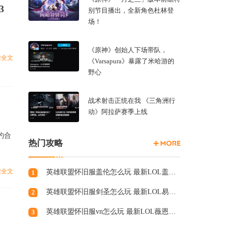
3
别节目播出，全新角色杜林登
场！
《原神》创始人下场带队，
读全文
《Varsapura》暴露了米哈游的
野心
战术射击正统在我 《三角洲行
动》阿拉萨赛季上线
约合
热门攻略
读全文
英雄联盟怀旧服盖伦怎么玩 最新LOL盖伦天赋符文
1
英雄联盟怀旧服剑圣怎么玩 最新LOL易天赋符文
2
英雄联盟怀旧服vn怎么玩 最新LOL薇恩天赋符文
3