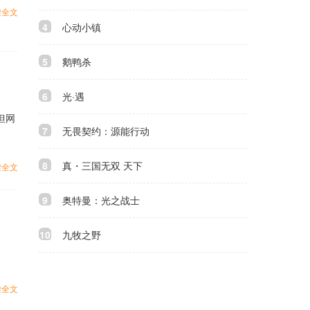
读全文
4
心动小镇
5
鹅鸭杀
6
光·遇
但网
7
无畏契约：源能行动
8
真・三国无双 天下
读全文
9
奥特曼：光之战士
10
九牧之野
读全文