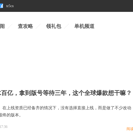
te5cn
闹
查攻略
领礼包
单机频道
水百亿，拿到版号等待三年，这个全球爆款想干嘛？
》在上线资质已经备齐的情况下，没有选择直接上线，而是做了不少改动
最终的版本。
17:36
阅