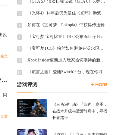
《GTA 5》演员自曝试镜《GTA 6》60角色均未获回复
4
《光环4》14年后仍为最佳《光环》游戏
5
如何在《宝可梦：Pokopia》中获得传送舱
6
传出反
《宝可梦 宝可比亚》DLC公布Bubbly Basin Habitat Dex列表
7
《宝可梦TCG》粉丝如何避免在沃尔玛周三被“烤”
8
读全文
Xbox Insider更新加入玩家热切期待的新功能
9
《谎言之国》登陆Switch平台，现在你可以在厕所里愤怒退出游戏
10
Q4游戏收入10亿，B站：元梦、少前2公测投放力度超过行业历史
游戏评测
元，同
《三角洲行动》「回声」赛季：
在战术升级与运营阵痛中，寻找
读全文
长青路径
《原神》「月之三」版本前瞻特