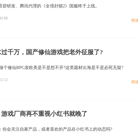
育碧研发、腾讯代理的《全境封锁2》国服终于上线。
43:08
阅
水过千万，国产修仙游戏把老外征服了?
，做个修仙RPG发欧美是不是想不开?这类题材出海是不是必死无疑?
51:12
阅
年，游戏厂商再不重视小红书就晚了
：你会关注自家产品，或者喜欢的产品在小红书上的动态吗?