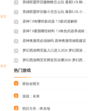
英雄联盟怀旧服蜘蛛怎么玩 最新LOL蜘蛛天赋符文
4
英雄联盟怀旧服小丑怎么玩 最新LOL小丑天赋符文
5
读全文
原神7.0有哪些新武器 7.0新武器解析
6
原神7.0要囤哪些材料 7.0角色武器养成材料一览
7
原神奥黛塔必须抽吗 原神奥黛塔抽取建议
8
梦幻西游网页版入口进入2026 梦幻西游网页版秒玩官网
9
梦幻西游网页官网首页在哪2026 梦幻西游网页官网页面一览
10
读全文
热门游戏
1
星绘友晴天
2
逆战：未来
3
明日方舟：终末地