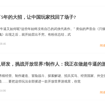
了5年的大招，让中国玩家找回了场子?
逼又如何呢?这些年始终没有自己的武侠代表作。” 类似的声音自《只狼》
魂》出现之后，就开始层出不穷。有粉丝总结，武
08:46
阅
人研发，挑战开放世界?制作人：我正在做超牛逼的
养殖经营、制作建造、冒险战斗、探索解谜、招兵买马、经营国家、外交
造……要把这些玩法全部揉进一款开放世界游戏里，你觉
14:06
阅