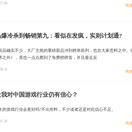
17:40
阅
品爆冷杀到畅销第九：看似在发疯，实则计划通?
新品确实不少，大厂主推的重磅新品冲到榜单前列，也在大家意料之中。
界之外》，竟也一点点爬到了免费榜榜首，并且最近反
06:32
阅
让我对中国游戏行业仍有信心？
24年的游戏行业会更好吗?不出所料，不少读者还是对此信心不足。
25:20
阅