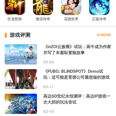
狂龙怒斩
微信传奇
花园世界
正版传奇
游戏评测
《inZOI云族裔》试玩：高中成为作家
并写了本羞耻冒险故事
03-20
《PUBG: BLINDSPOT》Demo试
玩：这可能是育碧公司最想做的游戏
03-11
高达SD世纪永恒测评：高达IP游戏一
次大胆的玩法尝试
02-19