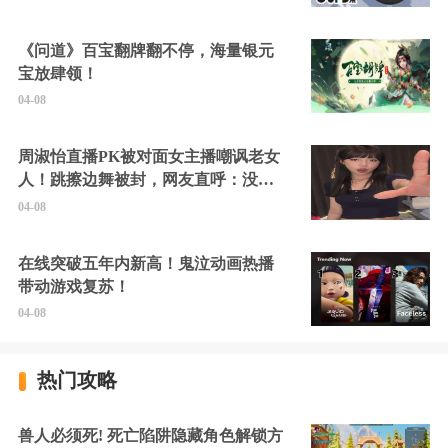
《问道》百宝翻牌翻不停，海量银元
宝放肆领！
04-08
周淑怡直播PK被对面女主播嘲讽老女
人！跳擦边舞被封，网友直呼：没边
硬擦封的好！
04-08
在线突破五年内新高！鬼泣动画热播
带动游戏复苏！
04-08
热门攻略
兽人必须死! 死亡陷阱隐藏角色解锁方