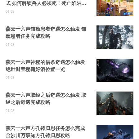
式 如何解锁兽人必须死！死亡陷阱中
的隐藏角色
04-08
燕云十六声猫瘾患者奇遇怎么触发 猫
瘾患者任务完成攻略
04-08
燕云十六声神秘的借条奇遇怎么触发
绝世财宝秘籍好酒位置一览
04-08
燕云十六声取经之后奇遇怎么触发 取
经之后奇遇完成攻略
04-08
燕云十六声方孔铸归思任务怎么完成
金沙川万事知方孔铸归思攻略