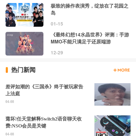
极致的操作表演秀，绽放在了花园之
岛
01-15
《最终幻想14水晶世界》评测：手游
MMO不能只满足于还原端游
12-29
热门新闻
差评如潮的《三国杀》终于被玩家告
上法庭
04-08
蔫坏!任天堂解释Switch2语音聊天收
费:NSO会员是关键
04-08