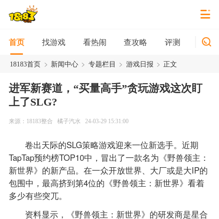
找游戏
看热闹
查攻略
评测
新游
首页
>
>
>
>
18183首页
新闻中心
专题栏目
游戏日报
正文
进军新赛道，“买量高手”贪玩游戏这次盯
上了SLG?
来源：18183整合
橘子汽水
24-03-29 15:31:00
卷出天际的SLG策略游戏迎来一位新选手。近期
TapTap预约榜TOP10中，冒出了一款名为《野兽领主：
新世界》的新产品。在一众开放世界、大厂或是大IP的
包围中，最高挤到第4位的《野兽领主：新世界》看着
多少有些突兀。
资料显示，《野兽领主：新世界》的研发商是星合