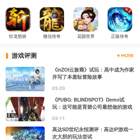
狂龙怒斩
微信传奇
花园世界
正版传奇
游戏评测
《inZOI云族裔》试玩：高中成为作家
并写了本羞耻冒险故事
03-20
《PUBG: BLINDSPOT》Demo试
玩：这可能是育碧公司最想做的游戏
03-11
高达SD世纪永恒测评：高达IP游戏一
次大胆的玩法尝试