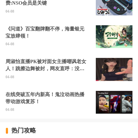
费:NSO会员是关键
04-08
《问道》百宝翻牌翻不停，海量银元
宝放肆领！
04-08
周淑怡直播PK被对面女主播嘲讽老女
人！跳擦边舞被封，网友直呼：没边
硬擦封的好！
04-08
在线突破五年内新高！鬼泣动画热播
带动游戏复苏！
04-08
热门攻略