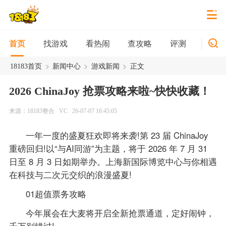
找游戏
看热闹
查攻略
评测
新游
首页
>
>
>
18183首页
新闻中心
游戏新闻
正文
2026 ChinaJoy 抢票攻略来啦~快快收藏！
来源：18183整合
VC
26-07-07 16:45:05
一年一度的盛夏狂欢即将来袭!第 23 届 ChinaJoy
重磅回归!以“与AI同游”为主题，将于 2026 年 7 月 31
日至 8 月 3 日如期举办。上海新国际博览中心与你相遇
在科技与二次元交织的浪漫盛夏!
01超值票务攻略
今年展会在大麦将开启全新抢票通道，定好闹钟，
千万别错过!