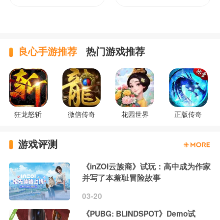
良心手游推荐
热门游戏推荐
狂龙怒斩
微信传奇
花园世界
正版传奇
游戏评测
《inZOI云族裔》试玩：高中成为作家
并写了本羞耻冒险故事
03-20
《PUBG: BLINDSPOT》Demo试