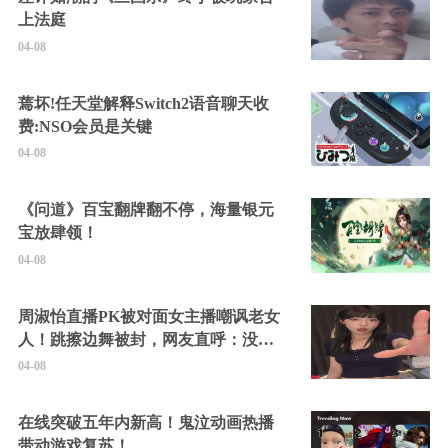
上法庭
04-08
蔫坏!任天堂解释Switch2语音聊天收
费:NSO会员是关键
04-08
《问道》百宝翻牌翻不停，海量银元
宝放肆领！
04-08
周淑怡直播PK被对面女主播嘲讽老女
人！跳擦边舞被封，网友直呼：没边
硬擦封的好！
04-08
在线突破五年内新高！鬼泣动画热播
带动游戏复苏！