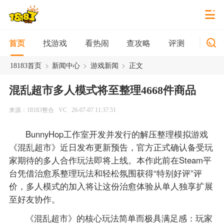
找游戏
看热闹
查攻略
评测
新游
首页
>
>
>
18183首页
新闻中心
游戏新闻
正文
混乱超市多人模式将至整理4668件商品
来源：18183整合
VC
26-07-07 11:37:51
BunnyHop工作室开发并发行的解压整理模拟游戏
《混乱超市》近日发布更新预告，官方正式确认备受玩
家期待的多人合作玩法即将上线。本作此前在Steam平
台凭借治愈系整理玩法和轻松氛围获得“特别好评”评
价，多人模式的加入将让这份治愈体验从单人独享扩展
至好友协作。
《混乱超市》的核心玩法简单而极具满足感：玩家