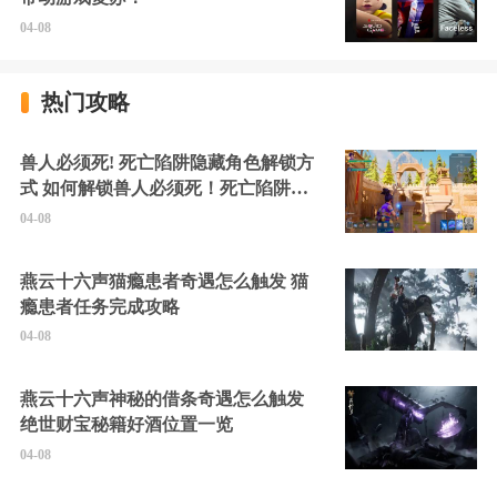
04-08
热门攻略
兽人必须死! 死亡陷阱隐藏角色解锁方
式 如何解锁兽人必须死！死亡陷阱中
的隐藏角色
04-08
燕云十六声猫瘾患者奇遇怎么触发 猫
瘾患者任务完成攻略
04-08
燕云十六声神秘的借条奇遇怎么触发
绝世财宝秘籍好酒位置一览
04-08