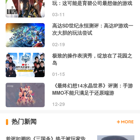
玩：这可能是育碧公司最想做的游戏
03-11
高达SD世纪永恒测评：高达IP游戏一
次大胆的玩法尝试
02-19
极致的操作表演秀，绽放在了花园之
岛
01-15
《最终幻想14水晶世界》评测：手游
MMO不能只满足于还原端游
12-29
热门新闻
差评如潮的《三国杀》终于被玩家告