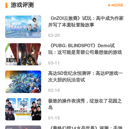
游戏评测
《inZOI云族裔》试玩：高中成为作家
并写了本羞耻冒险故事
03-20
《PUBG: BLINDSPOT》Demo试
玩：这可能是育碧公司最想做的游戏
03-11
高达SD世纪永恒测评：高达IP游戏一
次大胆的玩法尝试
02-19
极致的操作表演秀，绽放在了花园之
岛
01-15
《最终幻想14水晶世界》评测：手游