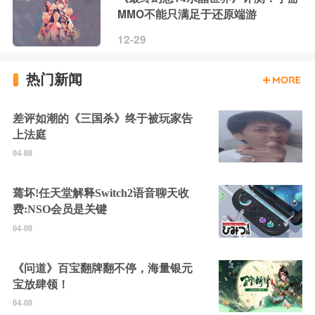
MMO不能只满足于还原端游
12-29
热门新闻
差评如潮的《三国杀》终于被玩家告
上法庭
04-08
蔫坏!任天堂解释Switch2语音聊天收
费:NSO会员是关键
04-08
《问道》百宝翻牌翻不停，海量银元
宝放肆领！
04-08