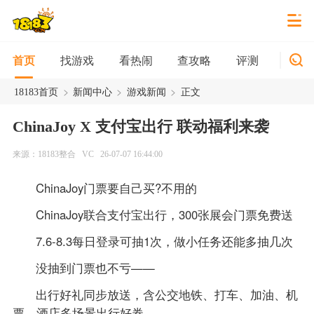
找游戏
看热闹
查攻略
评测
新游
首页
>
>
>
18183首页
新闻中心
游戏新闻
正文
ChinaJoy X 支付宝出行 联动福利来袭
来源：18183整合
VC
26-07-07 16:44:00
ChinaJoy门票要自己买?不用的
ChinaJoy联合支付宝出行，300张展会门票免费送
7.6-8.3每日登录可抽1次，做小任务还能多抽几次
没抽到门票也不亏——
出行好礼同步放送，含公交地铁、打车、加油、机
票、酒店多场景出行好券