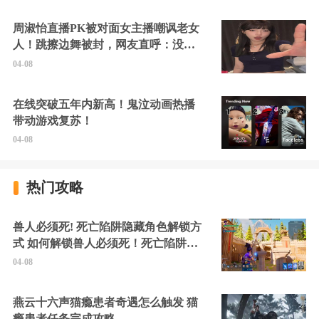
周淑怡直播PK被对面女主播嘲讽老女
人！跳擦边舞被封，网友直呼：没边
硬擦封的好！
04-08
在线突破五年内新高！鬼泣动画热播
带动游戏复苏！
04-08
热门攻略
兽人必须死! 死亡陷阱隐藏角色解锁方
式 如何解锁兽人必须死！死亡陷阱中
的隐藏角色
04-08
燕云十六声猫瘾患者奇遇怎么触发 猫
瘾患者任务完成攻略