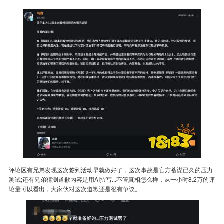
评论区有兄弟发现这次签到活动早就做好了，这次事故是官方蓄谋已久的压力
测试;还有兄弟猜测道歉内容是用AI撰写...不管真相怎么样，从一小时8.2万的评
论量可以看出，大家伙对这次道歉还是很有争议。