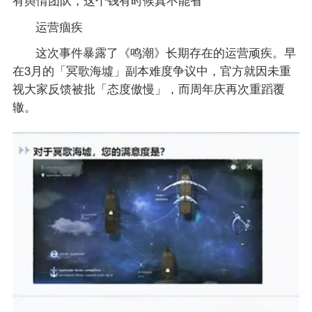
运营痼疾
这次事件暴露了《鸣潮》长期存在的运营顽疾。早
在3月的「冥歌海墟」副本难度争议中，官方就因未重
视大家反馈被批「态度傲慢」，而周年庆再次重蹈覆
辙。