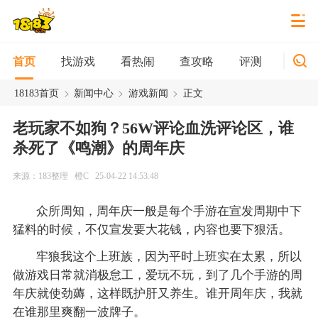
找游戏
看热闹
查攻略
评测
新游
首页
>
>
>
18183首页
新闻中心
游戏新闻
正文
老玩家不如狗？56W评论血洗评论区，谁
杀死了《鸣潮》的周年庆
来源：183整理
橙C
25-04-22 14:53:48
众所周知，周年庆一般是每个手游在宣发周期中下
猛料的时候，不仅宣发要大花钱，内容也要下狠活。
牢狼我这个上班族，因为平时上班实在太累，所以
做游戏日常就消极怠工，爱玩不玩，到了几个手游的周
年庆就使劲薅，这样既护肝又养生。谁开周年庆，我就
在谁那里爽翻一波牌子。