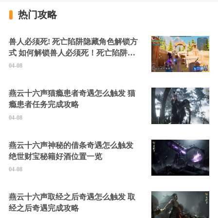
热门攻略
兽人必须死! 死亡陷阱隐藏角色解锁方
式 如何解锁兽人必须死！死亡陷阱中
的隐藏角色
04-08
燕云十六声猫瘾患者奇遇怎么触发 猫
瘾患者任务完成攻略
04-08
燕云十六声神秘的借条奇遇怎么触发
绝世财宝秘籍好酒位置一览
04-08
燕云十六声取经之后奇遇怎么触发 取
经之后奇遇完成攻略