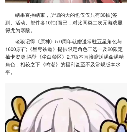
结果直播结束，所谓的大的也仅仅只有30抽(签
到、活动、邮件各10抽)而已，对比同类二次元游戏显
得尤为寒酸。
老狼记得《原神》5.0周年就赠送常驻五星角色与
1600原石;《星穹铁道》提供限定角色二选一及20限定
抽卡资源;隔壁《尘白禁区》2.7版本直接赠送满命满精
角色，相较之下《鸣潮》的福利甚至不及常规版本水
平。