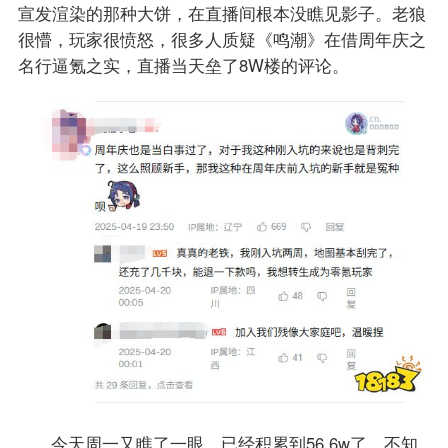
宣发渲染的那种大饼，在直播间根本没瞧见影子。老狼
很懵，玩家很愤怒，很多人质疑《鸣潮》在借周年庆之
名行逼氪之实，直播当天垒了8W楼的评论。
今天周一又瞧了一眼，已经积累到56.6w了，不知