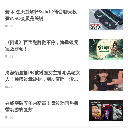
蔫坏!任天堂解释Switch2语音聊天收
费:NSO会员是关键
04-08
《问道》百宝翻牌翻不停，海量银元
宝放肆领！
04-08
周淑怡直播PK被对面女主播嘲讽老女
人！跳擦边舞被封，网友直呼：没边
硬擦封的好！
04-08
在线突破五年内新高！鬼泣动画热播
带动游戏复苏！
04-08