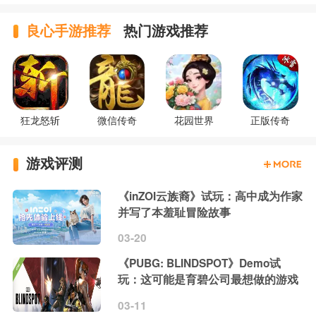
良心手游推荐
热门游戏推荐
狂龙怒斩
微信传奇
花园世界
正版传奇
游戏评测
《inZOI云族裔》试玩：高中成为作家
并写了本羞耻冒险故事
03-20
《PUBG: BLINDSPOT》Demo试
玩：这可能是育碧公司最想做的游戏
03-11