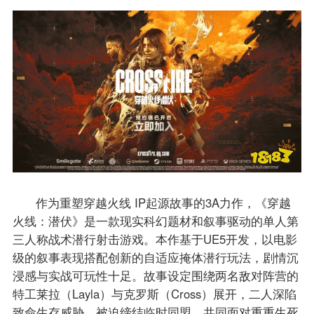
作为重塑穿越火线 IP起源故事的3A力作，《穿越
火线：潜伏》是一款现实科幻题材和叙事驱动的单人第
三人称战术潜行射击游戏。本作基于UE5开发，以电影
级的叙事表现搭配创新的自适应掩体潜行玩法，剧情沉
浸感与实战可玩性十足。故事设定围绕两名敌对阵营的
特工莱拉（Layla）与克罗斯（Cross）展开，二人深陷
致命生存威胁，被迫缔结临时同盟，共同面对重重生死