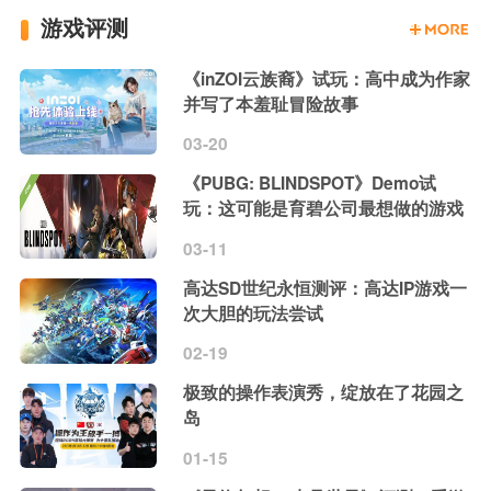
游戏评测
《inZOI云族裔》试玩：高中成为作家
并写了本羞耻冒险故事
03-20
《PUBG: BLINDSPOT》Demo试
玩：这可能是育碧公司最想做的游戏
03-11
高达SD世纪永恒测评：高达IP游戏一
次大胆的玩法尝试
02-19
极致的操作表演秀，绽放在了花园之
岛
01-15