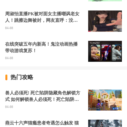
周淑怡直播PK被对面女主播嘲讽老女
人！跳擦边舞被封，网友直呼：没边
硬擦封的好！
04-08
在线突破五年内新高！鬼泣动画热播
带动游戏复苏！
04-08
热门攻略
兽人必须死! 死亡陷阱隐藏角色解锁方
式 如何解锁兽人必须死！死亡陷阱中
的隐藏角色
04-08
燕云十六声猫瘾患者奇遇怎么触发 猫