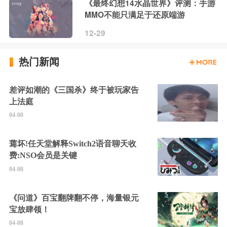
《最终幻想14水晶世界》评测：手游
MMO不能只满足于还原端游
12-29
热门新闻
差评如潮的《三国杀》终于被玩家告
上法庭
04-08
蔫坏!任天堂解释Switch2语音聊天收
费:NSO会员是关键
04-08
《问道》百宝翻牌翻不停，海量银元
宝放肆领！
04-08