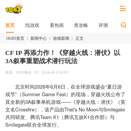
找游戏
看热闹
查攻略
评测
新游
首页
>
>
>
18183首页
新闻中心
游戏新闻
正文
CF IP 再添力作！《穿越火线：潜伏》以
3A叙事重塑战术潜行玩法
来源：18183整合
VC
26-06-06 13:41:02
北京时间2026年6月6日，在全球游戏盛会“夏日游
戏节”（Summer Game Fest）的现场，穿越火线公布了
其全新的3A叙事单机游戏——《穿越火线：潜伏》（英
文名Crossfire），该产品由That's No Moon与Smilegate
共同研发、腾讯Team K1（腾讯互娱K1合作部）与
Smilegate联合全球发行。