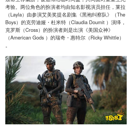
考验。两位角色的扮演者均由知名影视演员担任，莱拉
（Layla）由参演艾美奖提名剧集《黑袍纠察队》（The
Boys）的克劳迪娅・杜米特（Claudia Doumit ）演绎，
克罗斯（Cross）的扮演者则是出演《美国众神》
（American Gods ）的瑞奇・惠特尔（Ricky Whittle）
。