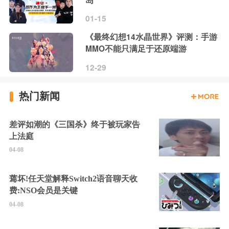
01-15
《最终幻想14水晶世界》评测：手游
MMO不能只满足于还原端游
12-29
热门新闻
差评如潮的《三国杀》终于被玩家告
上法庭
04-08
蔫坏!任天堂解释Switch2语音聊天收
费:NSO会员是关键
04-08