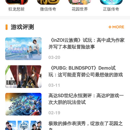
狂龙怒斩
微信传奇
花园世界
正版传奇
游戏评测
《inZOI云族裔》试玩：高中成为作家
并写了本羞耻冒险故事
03-20
《PUBG: BLINDSPOT》Demo试
玩：这可能是育碧公司最想做的游戏
03-11
高达SD世纪永恒测评：高达IP游戏一
次大胆的玩法尝试
02-19
极致的操作表演秀，绽放在了花园之
岛