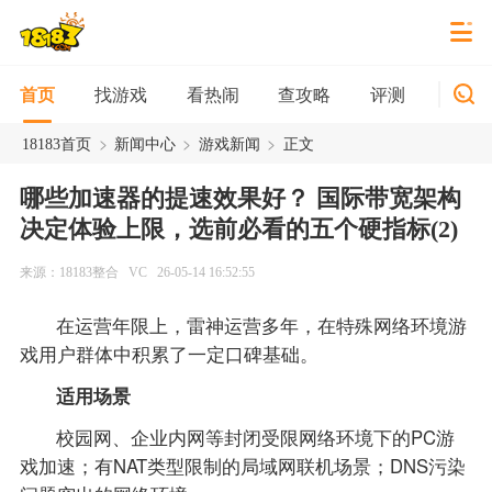
找游戏
看热闹
查攻略
评测
新游
首页
>
>
>
18183首页
新闻中心
游戏新闻
正文
哪些加速器的提速效果好？ 国际带宽架构
决定体验上限，选前必看的五个硬指标(2)
来源：18183整合
VC
26-05-14 16:52:55
在运营年限上，雷神运营多年，在特殊网络环境游
戏用户群体中积累了一定口碑基础。
适用场景
校园网、企业内网等封闭受限网络环境下的PC游
戏加速；有NAT类型限制的局域网联机场景；DNS污染