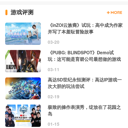
游戏评测
《inZOI云族裔》试玩：高中成为作家
并写了本羞耻冒险故事
03-20
《PUBG: BLINDSPOT》Demo试
玩：这可能是育碧公司最想做的游戏
03-11
高达SD世纪永恒测评：高达IP游戏一
次大胆的玩法尝试
02-19
极致的操作表演秀，绽放在了花园之
岛
01-15