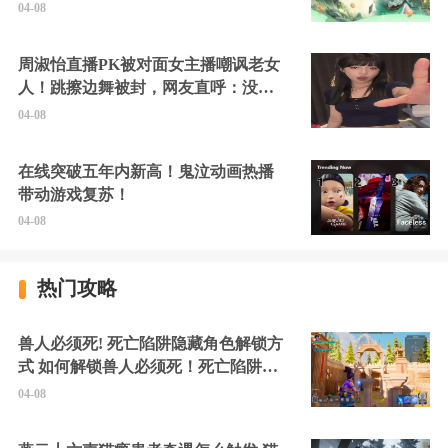
04-08
周淑怡直播PK被对面女主播嘲讽老女
人！跳擦边舞被封，网友直呼：没边
硬擦封的好！
04-08
在线突破五年内新高！鬼泣动画热播
带动游戏复苏！
04-08
热门攻略
兽人必须死! 死亡陷阱隐藏角色解锁方
式 如何解锁兽人必须死！死亡陷阱中
的隐藏角色
04-08