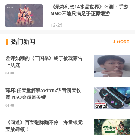
《最终幻想14水晶世界》评测：手游
MMO不能只满足于还原端游
12-29
热门新闻
差评如潮的《三国杀》终于被玩家告
上法庭
04-08
蔫坏!任天堂解释Switch2语音聊天收
费:NSO会员是关键
04-08
《问道》百宝翻牌翻不停，海量银元
宝放肆领！