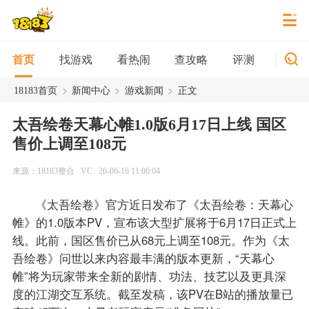
找游戏
看热闹
查攻略
评测
新游
首页
>
>
>
18183首页
新闻中心
游戏新闻
正文
太吾绘卷天幕心帷1.0版6月17日上线 国区
售价上调至108元
来源：18183整合
VC
26-06-16 11:06:04
《太吾绘卷》官方近日发布了《太吾绘卷：天幕心
帷》的1.0版本PV，宣布该大型扩展将于6月17日正式上
线。此前，国区售价已从68元上调至108元。作为《太
吾绘卷》问世以来内容最丰满的版本更新，“天幕心
帷”将为玩家带来全新的剧情、功法、技艺以及更具深
度的江湖交互系统。截至发稿，该PV在B站的播放量已