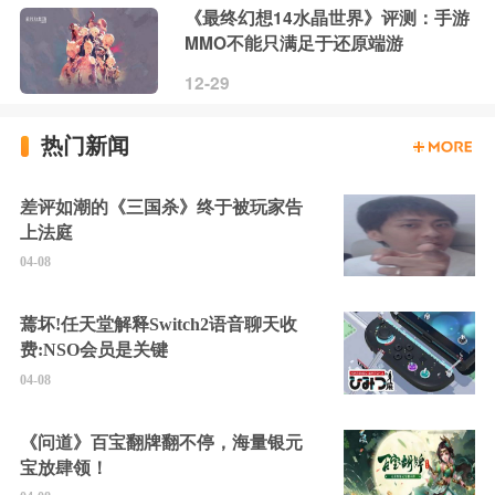
《最终幻想14水晶世界》评测：手游
MMO不能只满足于还原端游
12-29
热门新闻
差评如潮的《三国杀》终于被玩家告
上法庭
04-08
蔫坏!任天堂解释Switch2语音聊天收
费:NSO会员是关键
04-08
《问道》百宝翻牌翻不停，海量银元
宝放肆领！