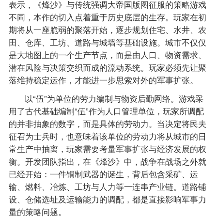
表示，《烽沙》与传统强调大帝国版图征服的策略游戏
不同，本作的切入点着重于历史底层的生存。玩家在初
期将从一座脆弱的聚落开始，逐步规划住宅、水井、农
田、仓库、工坊、道路与城墙等基础设施。城市不仅仅
是大地图上的一个生产节点，而是由人口、物资需求、
潜在风险与决策交织而成的流动系统。玩家必须先让聚
落维持稳定运作，才能进一步思索对外的军事扩张。
以“伍”为单位的劳力编制与物资后勤网络。游戏采
用了古代基础编制“伍”作为人口管理单位，玩家所调配
的并非抽象的数字，而是具体的劳动力。当决定将民夫
征召为士兵时，也意味着该单位的劳动力将从城市的日
常生产中抽离，玩家需要考量军事扩张与经济发展的权
衡。开发团队指出，在《烽沙》中，战争在战场之外就
已经开始：一件铜制武器的诞生，背后包含采矿、运
输、燃料、冶炼、工坊与人力等一连串产业链。道路铺
设、仓储选址及运输能力的调配，都是直接影响军事力
量的策略问题。