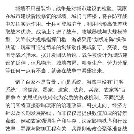
城墙不只是装饰，战争是对城市建设的检验。玩家
在城市建设阶段修筑的城墙、城门与塔楼，将在防守战
中发挥实际作用。士兵可登城驻守，利用地形高低差获
取战术优势。战场上引进了战车、攻城器械与大规模阵
型。为降低大规模指挥门槛，游戏采用“划线布阵”操作
功能，玩家可通过简单的划线动作完成防守、突破、包
围等战术指示。据开发团队所说，战斗被设计为城防建
设的延伸，但凡物流、城墙布局、粮食生产、劳力分配
等任何一点有不当，就会在战争中暴露出来。
诸子百家不是背景，而是系统。游戏中设有“门客
系统”，将儒家、墨家、道家、法家、兵家、农家等“百
家争鸣”的思想传统转化为实质的游戏机制。不同流派
的门客将直接影响玩家的治理政策、科技走向、经济方
针以及长期发展路线，而非仅仅是提供数值加成的背景
点缀。例如农家强调生产和生存，法家影响秩序和行政
效率，墨家与防御工程有关，兵家则会改变聚落准备战