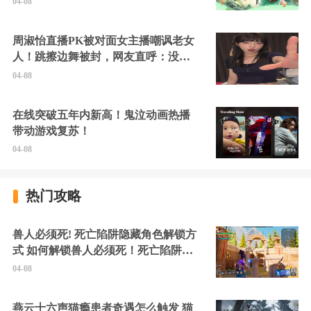
04-08
周淑怡直播PK被对面女主播嘲讽老女
人！跳擦边舞被封，网友直呼：没边
硬擦封的好！
04-08
在线突破五年内新高！鬼泣动画热播
带动游戏复苏！
04-08
热门攻略
兽人必须死! 死亡陷阱隐藏角色解锁方
式 如何解锁兽人必须死！死亡陷阱中
的隐藏角色
04-08
燕云十六声猫瘾患者奇遇怎么触发 猫