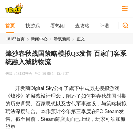
找游戏
看热闹
查攻略
评测
新游
首页
>
>
>
18183首页
新闻中心
游戏新闻
正文
烽沙春秋战国策略模拟Q3发售 百家门客系
统融入城防物流
来源：18183整合
VC
26-06-14 15:47:27
开发商Digital Sky公布了旗下中式历史模拟游戏
《烽沙》的游戏设计理念，阐述了如何将春秋战国时期
的历史背景、百家思想以及古代军事建设，与策略模拟
玩法深度结合。本作预计今年第三季度在PC Steam发
售。截至目前，Steam商店页面已上线，玩家可添加愿
望单。