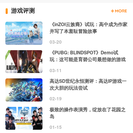
游戏评测
《inZOI云族裔》试玩：高中成为作家
并写了本羞耻冒险故事
03-20
《PUBG: BLINDSPOT》Demo试
玩：这可能是育碧公司最想做的游戏
03-11
高达SD世纪永恒测评：高达IP游戏一
次大胆的玩法尝试
02-19
极致的操作表演秀，绽放在了花园之
岛
01-15