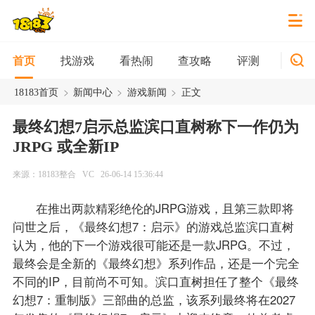
找游戏
看热闹
查攻略
评测
新游
首页
>
>
>
18183首页
新闻中心
游戏新闻
正文
最终幻想7启示总监滨口直树称下一作仍为
JRPG 或全新IP
来源：18183整合
VC
26-06-14 15:36:44
在推出两款精彩绝伦的JRPG游戏，且第三款即将
问世之后，《最终幻想7：启示》的游戏总监滨口直树
认为，他的下一个游戏很可能还是一款JRPG。不过，
最终会是全新的《最终幻想》系列作品，还是一个完全
不同的IP，目前尚不可知。滨口直树担任了整个《最终
幻想7：重制版》三部曲的总监，该系列最终将在2027