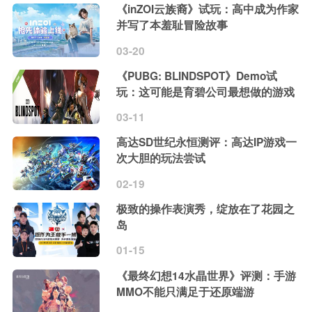
《inZOI云族裔》试玩：高中成为作家
并写了本羞耻冒险故事
03-20
《PUBG: BLINDSPOT》Demo试
玩：这可能是育碧公司最想做的游戏
03-11
高达SD世纪永恒测评：高达IP游戏一
次大胆的玩法尝试
02-19
极致的操作表演秀，绽放在了花园之
岛
01-15
《最终幻想14水晶世界》评测：手游
MMO不能只满足于还原端游