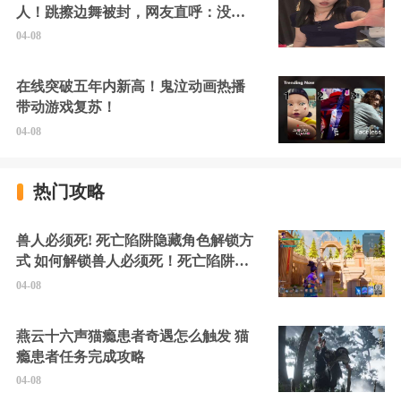
人！跳擦边舞被封，网友直呼：没边
硬擦封的好！
04-08
在线突破五年内新高！鬼泣动画热播
带动游戏复苏！
04-08
热门攻略
兽人必须死! 死亡陷阱隐藏角色解锁方
式 如何解锁兽人必须死！死亡陷阱中
的隐藏角色
04-08
燕云十六声猫瘾患者奇遇怎么触发 猫
瘾患者任务完成攻略
04-08