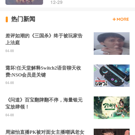
12-29
热门新闻
差评如潮的《三国杀》终于被玩家告
上法庭
04-08
蔫坏!任天堂解释Switch2语音聊天收
费:NSO会员是关键
04-08
《问道》百宝翻牌翻不停，海量银元
宝放肆领！
04-08
周淑怡直播PK被对面女主播嘲讽老女