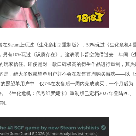
在Steam上玩过《生化危机2 重制版》，53%玩过《生化危机4 
，另有10%玩过《识质存在》。这表明卡普空凭借过去十年间《
的玩家信任。即便是对一款口碑极高的衍生作品进行重制，其热
的是，绝大多数愿望单用户并不会在发售首周购买游戏——以《
布后的愿望单用户中，仅7%在发售后一周内完成购买，一个月后为
。《生化危机：代号维罗妮卡》重制版已定档2027年登陆PC、
日期。