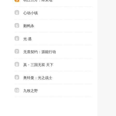
4
心动小镇
5
鹅鸭杀
6
光·遇
7
无畏契约：源能行动
8
真・三国无双 天下
9
奥特曼：光之战士
10
九牧之野