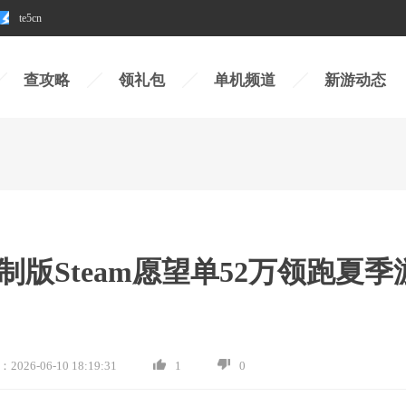
te5cn
查攻略
领礼包
单机频道
新游动态
版Steam愿望单52万领跑夏季
：
2026-06-10 18:19:31
1
0