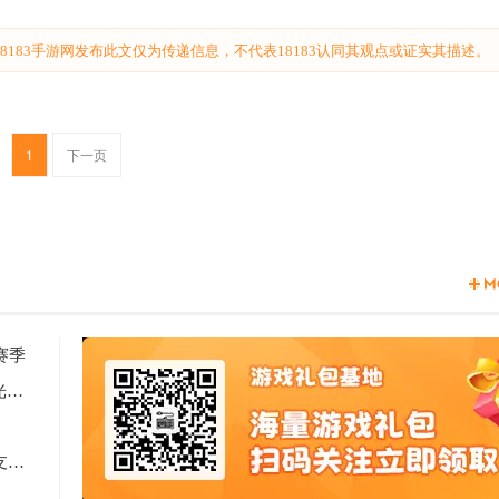
183手游网发布此文仅为传递信息，不代表18183认同其观点或证实其描述。
1
下一页
赛季
2天见证新时代游戏研发的速度与潜能 —— TapTap聚光灯48小时GameJam开启报名
Computex 2025: RTX 5060上市，超125款游戏和应用支持DLSS 4