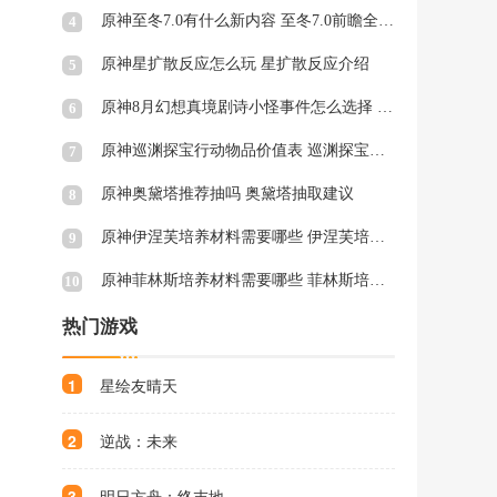
原神至冬7.0有什么新内容 至冬7.0前瞻全汇总
4
原神星扩散反应怎么玩 星扩散反应介绍
5
原神8月幻想真境剧诗小怪事件怎么选择 8月幻想真境剧诗小怪事件选择指南
6
原神巡渊探宝行动物品价值表 巡渊探宝行动物品价值一览
7
原神奥黛塔推荐抽吗 奥黛塔抽取建议
8
原神伊涅芙培养材料需要哪些 伊涅芙培养材料全收集攻略
9
原神菲林斯培养材料需要哪些 菲林斯培养材料全收集攻略
10
热门游戏
1
星绘友晴天
2
逆战：未来
3
明日方舟：终末地