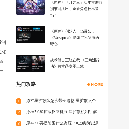
《原神》「月之三」版本前瞻特
别节目播出，全新角色杜林登
场！
《原神》创始人下场带队，
《Varsapura》暴露了米哈游的
重制
野心
生化
战术射击正统在我 《三角洲行
度
动》阿拉萨赛季上线
生
热门攻略
原神星扩散队怎么带圣遗物 星扩散队圣遗物超前攻略
1
原神7.0星扩散反应机制 星扩散机制讲解及计算公式
2
原神7.0要提前囤什么资源 7.0上线前资源规划建议
3