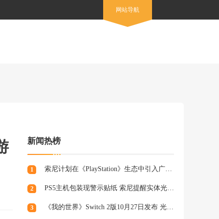
网站导航
新闻热榜
游
索尼计划在《PlayStation》生态中引入广告，组建专业营销团队
1
PS5主机包装现警示贴纸 索尼提醒实体光盘生产将终止
2
《我的世界》Switch 2版10月27日发布 光照阴影升级
3