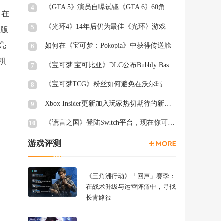
《GTA 5》演员自曝试镜《GTA 6》60角色均未获回复
4
。在
《光环4》14年后仍为最佳《光环》游戏
5
原版
亮
如何在《宝可梦：Pokopia》中获得传送舱
6
积
《宝可梦 宝可比亚》DLC公布Bubbly Basin Habitat Dex列表
7
《宝可梦TCG》粉丝如何避免在沃尔玛周三被“烤”
8
Xbox Insider更新加入玩家热切期待的新功能
9
《谎言之国》登陆Switch平台，现在你可以在厕所里愤怒退出游戏
10
游戏评测
《三角洲行动》「回声」赛季：
在战术升级与运营阵痛中，寻找
长青路径