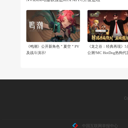
《鸣潮》公开新角色＂夏空＂PV
《龙之谷：经典再现》5月
及战斗演示!
公测!MC HotDog热狗
C
中国互联网举报中心