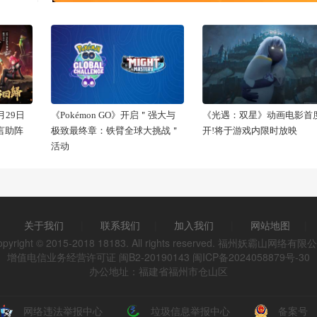
29日
《Pokémon GO》开启＂强大与
《光遇：双星》动画电影首
代言助阵
极致最终章：铁臂全球大挑战＂
开!将于游戏内限时放映
活动
关于我们
|
联系我们
|
加入我们
|
网站地图
|
opyright © 2015-2018 18183. All rights reserved. 福州妖霸山网络有限
增值电信业务经营许可证 闽B2-20190143
闽ICP备2024058879号-30
办公地址：福建省福州市仓山区
网络违法举报中心
垃圾信息举报中心
备案号