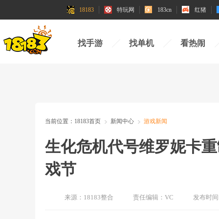
18183
特玩网
183cn
红猪
找手游
找单机
看热闹
当前位置：
18183首页
新闻中心
游戏新闻
生化危机代号维罗妮卡重制
戏节
来源：
18183整合
责任编辑：
VC
发布时间