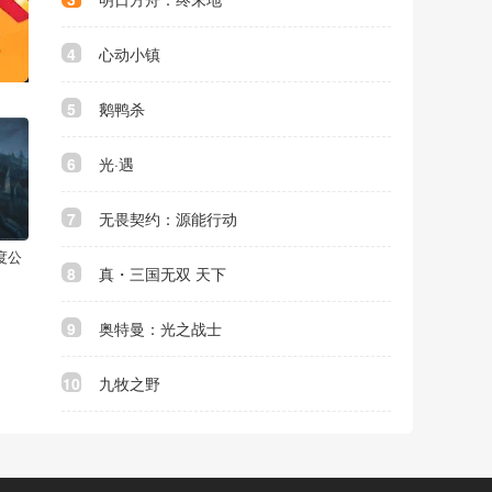
4
心动小镇
5
鹅鸭杀
6
光·遇
7
无畏契约：源能行动
度公
8
真・三国无双 天下
9
奥特曼：光之战士
10
九牧之野