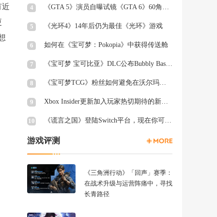
有近
《GTA 5》演员自曝试镜《GTA 6》60角色均未获回复
4
更
《光环4》14年后仍为最佳《光环》游戏
5
想
如何在《宝可梦：Pokopia》中获得传送舱
6
《宝可梦 宝可比亚》DLC公布Bubbly Basin Habitat Dex列表
7
《宝可梦TCG》粉丝如何避免在沃尔玛周三被“烤”
8
Xbox Insider更新加入玩家热切期待的新功能
9
《谎言之国》登陆Switch平台，现在你可以在厕所里愤怒退出游戏
10
游戏评测
《三角洲行动》「回声」赛季：
在战术升级与运营阵痛中，寻找
长青路径