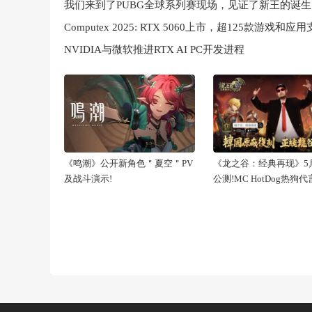
我们来到了PUBG全球系列赛现场，见证了新王的诞生
NVIDIA与微软推进RTX AI PC开发进程
《鸣潮》公开新角色＂夏空＂PV
《龙之谷：经典再现》5月
及战斗演示!
公测!MC HotDog热狗