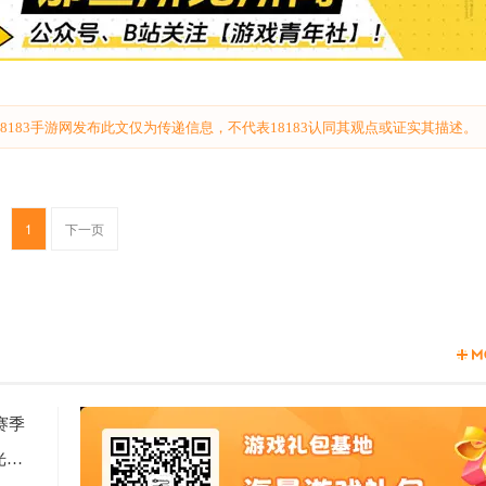
183手游网发布此文仅为传递信息，不代表18183认同其观点或证实其描述。
1
下一页
赛季
2天见证新时代游戏研发的速度与潜能 —— TapTap聚光灯48小时GameJam开启报名