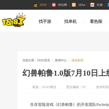
18183
特玩网
183cn
红猪
找手游
找单机
看热闹
当前位置：
18183首页
新闻中心
游戏新闻
幻兽帕鲁1.0版7月10日
来源：
18183整合
责任编辑：
VC
发布时间
生存冒险游戏《幻兽帕鲁》的开发团队Pocket