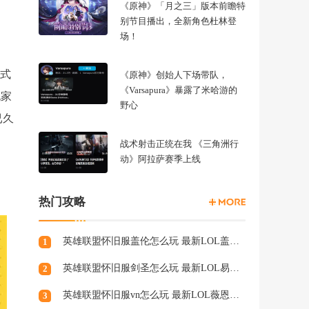
《原神》「月之三」版本前瞻特
别节目播出，全新角色杜林登
场！
正式
《原神》创始人下场带队，
《Varsapura》暴露了米哈游的
玩家
野心
已久
战术射击正统在我 《三角洲行
动》阿拉萨赛季上线
热门攻略
英雄联盟怀旧服盖伦怎么玩 最新LOL盖伦天赋符文
1
英雄联盟怀旧服剑圣怎么玩 最新LOL易天赋符文
2
英雄联盟怀旧服vn怎么玩 最新LOL薇恩天赋符文
3