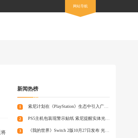
网站导航
新闻热榜
索尼计划在《PlayStation》生态中引入广告，组建专业营销团队
1
PS5主机包装现警示贴纸 索尼提醒实体光盘生产将终止
2
《我的世界》Switch 2版10月27日发布 光照阴影升级
3
版将