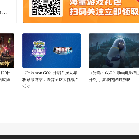
Computex 2025: RTX 5060上市，超125款游戏和应用支持DLSS 4
29日
《Pokémon GO》开启＂强大与
《光遇：双星》动画电影首
代言助阵
极致最终章：铁臂全球大挑战＂
开!将于游戏内限时放映
活动