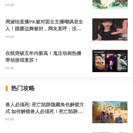
04-08
周淑怡直播PK被对面女主播嘲讽老女
人！跳擦边舞被封，网友直呼：没边
硬擦封的好！
04-08
在线突破五年内新高！鬼泣动画热播
带动游戏复苏！
04-08
热门攻略
兽人必须死! 死亡陷阱隐藏角色解锁方
式 如何解锁兽人必须死！死亡陷阱中
的隐藏角色
04-08