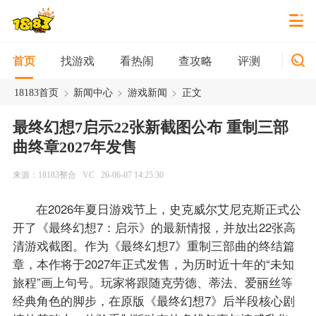
找游戏
看热闹
查攻略
评测
新游
首页
>
>
>
18183首页
新闻中心
游戏新闻
正文
最终幻想7启示22张新截图公布 重制三部
曲终章2027年发售
来源：18183整合
VC
26-06-07 14:25:30
在2026年夏日游戏节上，史克威尔艾尼克斯正式公
开了《最终幻想7：启示》的最新情报，并放出22张高
清游戏截图。作为《最终幻想7》重制三部曲的终结篇
章，本作将于2027年正式发售，为历时近十年的“未知
旅程”画上句号。玩家将跟随克劳德、蒂法、爱丽丝等
经典角色的脚步，在原版《最终幻想7》后半段核心剧