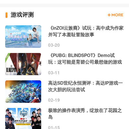
游戏评测
《inZOI云族裔》试玩：高中成为作家
并写了本羞耻冒险故事
03-20
《PUBG: BLINDSPOT》Demo试
玩：这可能是育碧公司最想做的游戏
03-11
高达SD世纪永恒测评：高达IP游戏一
次大胆的玩法尝试
02-19
极致的操作表演秀，绽放在了花园之
岛
01-15