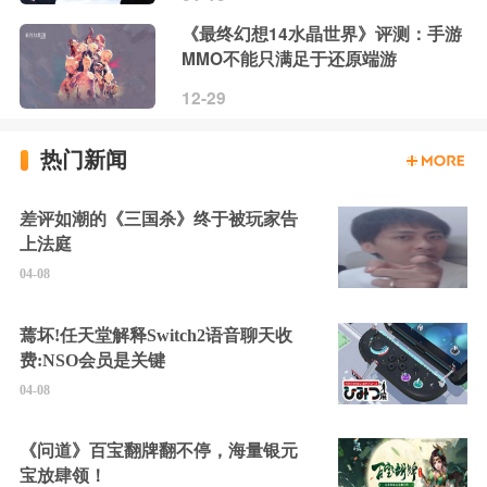
《最终幻想14水晶世界》评测：手游
MMO不能只满足于还原端游
12-29
热门新闻
差评如潮的《三国杀》终于被玩家告
上法庭
04-08
蔫坏!任天堂解释Switch2语音聊天收
费:NSO会员是关键
04-08
《问道》百宝翻牌翻不停，海量银元
宝放肆领！