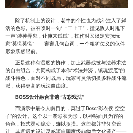
除了机制上的设计，老牛的个性也为战斗注入了鲜
活的色彩。被召唤时一句“上工上工”，撞见敌人时甩下
一声“装神弄鬼，让俺来试试”，扛伤时又淡定安抚玩
家“莫慌莫慌”——寥寥几句台词，一个粗犷仗义的伙伴
形象跃然眼前。
正是这种有温度的协作，加上武器战技与法器术法
的自由组合，共同构成了本作“术法并济，镇魂渡厄”的
战斗特色，面对不同战局，玩家可灵活切换多种战斗流
派，获得更高的玩法自由度。
BOSS设计融合非遗“古彩戏法”
而演示中最令人瞩目的，莫过于Boss“彩衣侯·空空
子”的设计。这个以一袭彩衣为形，以神秘面具为容的
角色，招式灵动诡变，难以捉摸。这些都并非凭空设
计，其背后的设计灵感源自国家级非物质文化遗产——