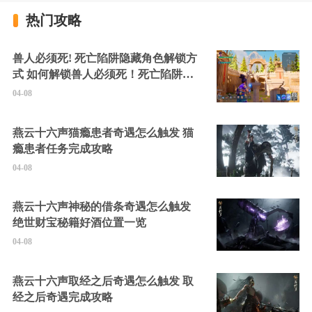
热门攻略
兽人必须死! 死亡陷阱隐藏角色解锁方
式 如何解锁兽人必须死！死亡陷阱中
的隐藏角色
04-08
燕云十六声猫瘾患者奇遇怎么触发 猫
瘾患者任务完成攻略
04-08
燕云十六声神秘的借条奇遇怎么触发
绝世财宝秘籍好酒位置一览
04-08
燕云十六声取经之后奇遇怎么触发 取
经之后奇遇完成攻略