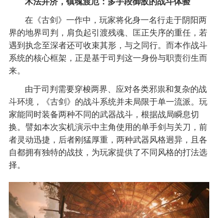
术法并济，镇魂渡厄：多手段御敌的战斗体验
在《古剑》一作中，玩家将化身一名行走于阴阳两
界的地界司判，肩负起引渡残魂、匡正失序的重任，若
遇到执念至深者还可收束其形，与之同行。而本作战斗
系统的核心框架，正是基于司判这一身份与职责衍生而
来。
由于司判需要穿梭两界、应对各类邪祟和复杂的战
斗环境，《古剑》的战斗系统并未局限于单一流派。玩
家能同时装备两种不同的武器战斗，根据战局瞬息切
换。譬如本次实机演示中主角使用的单手剑与关刀，前
者灵动迅捷，后者刚猛厚重，两种武器风格迥异，且各
自都拥有独特的战技，为玩家提供了不同风格的打法选
择。