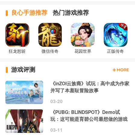
良心手游推荐
热门游戏推荐
狂龙怒斩
微信传奇
花园世界
正版传奇
游戏评测
《inZOI云族裔》试玩：高中成为作家
并写了本羞耻冒险故事
03-20
《PUBG: BLINDSPOT》Demo试
玩：这可能是育碧公司最想做的游戏
03-11