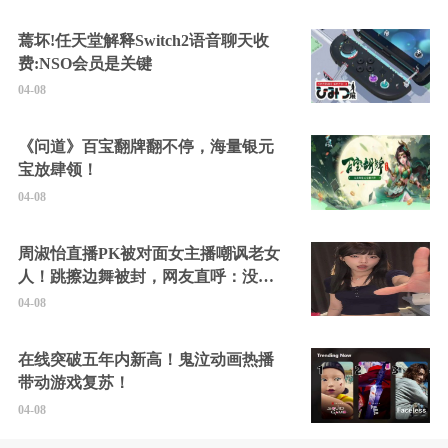
蔫坏!任天堂解释Switch2语音聊天收
费:NSO会员是关键
04-08
《问道》百宝翻牌翻不停，海量银元
宝放肆领！
04-08
周淑怡直播PK被对面女主播嘲讽老女
人！跳擦边舞被封，网友直呼：没边
硬擦封的好！
04-08
在线突破五年内新高！鬼泣动画热播
带动游戏复苏！
04-08