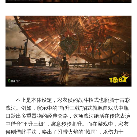
不止是本体设定，彩衣侯的战斗招式也脱胎于古彩
戏法。例如，演示中的“瓶升三戟”招式就源自戏法中瓶
口跃出多重器物的经典套路，这项戏法绝活在传统表演
中谐音“平升三级”，寓意步步高升。而在游戏中，彩衣
侯则借此手法，唤出了附带火焰的“戟雨”，杀伤力十