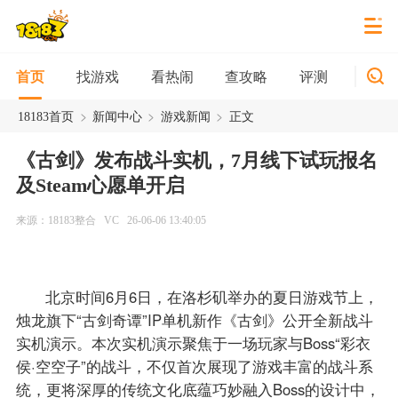
找游戏
看热闹
查攻略
评测
新游
首页
>
>
>
18183首页
新闻中心
游戏新闻
正文
《古剑》发布战斗实机，7月线下试玩报名
及Steam心愿单开启
来源：18183整合
VC
26-06-06 13:40:05
北京时间6月6日，在洛杉矶举办的夏日游戏节上，
烛龙旗下“古剑奇谭”IP单机新作《古剑》公开全新战斗
实机演示。本次实机演示聚焦于一场玩家与Boss“彩衣
侯·空空子”的战斗，不仅首次展现了游戏丰富的战斗系
统，更将深厚的传统文化底蕴巧妙融入Boss的设计中，