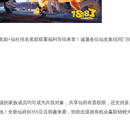
奖励+仙社排名奖励双重福利等你来拿！诚邀各位仙友集结同门
3级的家族成员均可成为共筑对象，共享仙府布置权限，还支持多
地！全新仙府BOSS豆豆萌趣来袭，协助击退就有机会赢取锦鲤