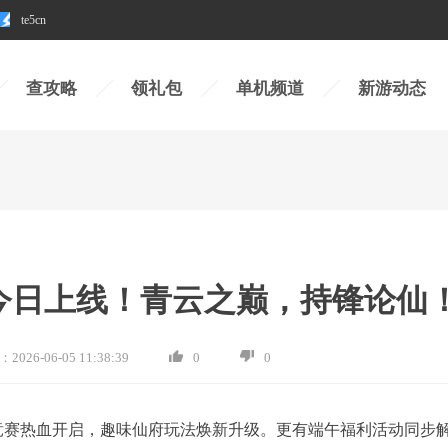
te5cn
查攻略
领礼包
单机频道
新游动态
今日上线！青云之巅，持锋论仙
：
2026-06-05 11:38:39
0
0
竞赛热血开启，趣味仙府玩法焕新升级。更有端午福利活动同步