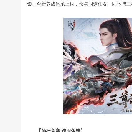
锁，全新养成体系上线，快与同道仙友一同驰骋三
【仙社竞赛·跨服争锋】