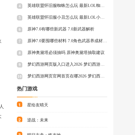
英雄联盟怀旧服蜘蛛怎么玩 最新LOL蜘蛛天赋符文
4
英雄联盟怀旧服小丑怎么玩 最新LOL小丑天赋符文
5
原神7.0有哪些新武器 7.0新武器解析
6
伙
原神7.0要囤哪些材料 7.0角色武器养成材料一览
7
原神奥黛塔必须抽吗 原神奥黛塔抽取建议
8
梦幻西游网页版入口进入2026 梦幻西游网页版秒玩官网
9
梦幻西游网页官网首页在哪2026 梦幻西游网页官网页面一览
10
热门游戏
1
星绘友晴天
人
大
2
逆战：未来
3
明日方舟：终末地