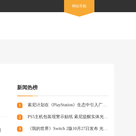
网站导航
新闻热榜
！
索尼计划在《PlayStation》生态中引入广告，组建专业营销团队
1
PS5主机包装现警示贴纸 索尼提醒实体光盘生产将终止
2
《我的世界》Switch 2版10月27日发布 光照阴影升级
3
解