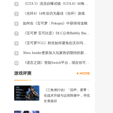
《GTA 5》演员自曝试镜《GTA 6》60角色均未获回复
4
《光环4》14年后仍为最佳《光环》游戏
5
如何在《宝可梦：Pokopia》中获得传送舱
6
《宝可梦 宝可比亚》DLC公布Bubbly Basin Habitat Dex列表
7
《宝可梦TCG》粉丝如何避免在沃尔玛周三被“烤”
8
Xbox Insider更新加入玩家热切期待的新功能
9
《谎言之国》登陆Switch平台，现在你可以在厕所里愤怒退出游戏
10
游戏评测
《三角洲行动》「回声」赛季：
在战术升级与运营阵痛中，寻找
长青路径