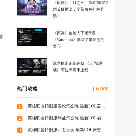
《原神》「月之三」版本前瞻特
别节目播出，全新角色杜林登
场！
《原神》创始人下场带队，
参
《Varsapura》暴露了米哈游的
野心
战术射击正统在我 《三角洲行
动》阿拉萨赛季上线
热门攻略
英雄联盟怀旧服盖伦怎么玩 最新LOL盖伦天赋符文
1
英雄联盟怀旧服剑圣怎么玩 最新LOL易天赋符文
2
英雄联盟怀旧服vn怎么玩 最新LOL薇恩天赋符文
3