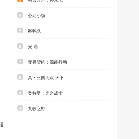
4
心动小镇
5
鹅鸭杀
6
光·遇
7
无畏契约：源能行动
8
真・三国无双 天下
9
奥特曼：光之战士
10
九牧之野
超