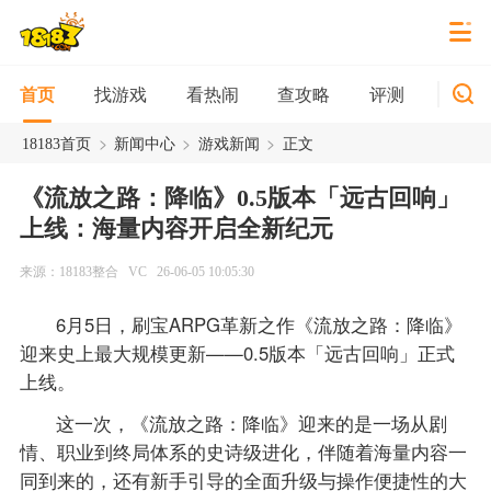
找游戏
看热闹
查攻略
评测
新游
首页
>
>
>
18183首页
新闻中心
游戏新闻
正文
《流放之路：降临》0.5版本「远古回响」
上线：海量内容开启全新纪元
来源：18183整合
VC
26-06-05 10:05:30
6月5日，刷宝ARPG革新之作《流放之路：降临》
迎来史上最大规模更新——0.5版本「远古回响」正式
上线。
这一次，《流放之路：降临》迎来的是一场从剧
情、职业到终局体系的史诗级进化，伴随着海量内容一
同到来的，还有新手引导的全面升级与操作便捷性的大