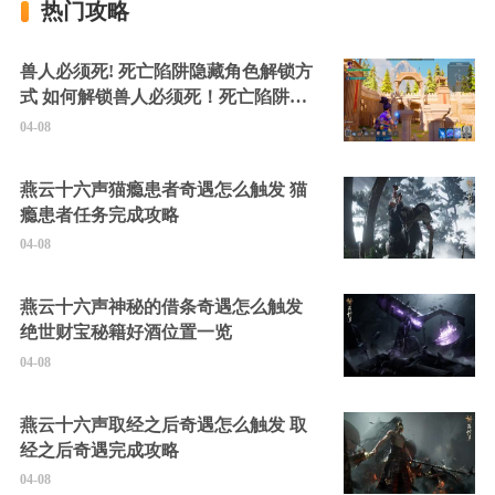
热门攻略
兽人必须死! 死亡陷阱隐藏角色解锁方
式 如何解锁兽人必须死！死亡陷阱中
的隐藏角色
04-08
燕云十六声猫瘾患者奇遇怎么触发 猫
瘾患者任务完成攻略
04-08
燕云十六声神秘的借条奇遇怎么触发
绝世财宝秘籍好酒位置一览
04-08
燕云十六声取经之后奇遇怎么触发 取
经之后奇遇完成攻略
04-08