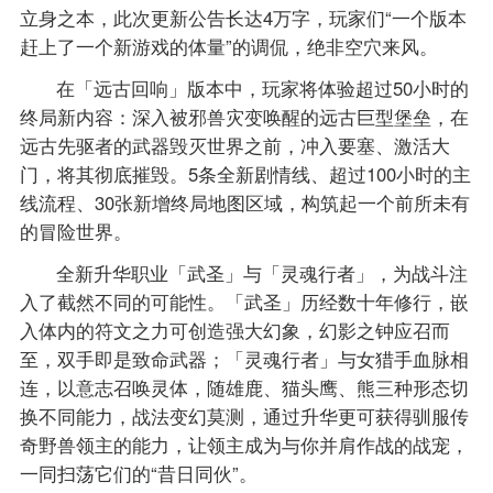
立身之本，此次更新公告长达4万字，玩家们“一个版本
赶上了一个新游戏的体量”的调侃，绝非空穴来风。
在「远古回响」版本中，玩家将体验超过50小时的
终局新内容：深入被邪兽灾变唤醒的远古巨型堡垒，在
远古先驱者的武器毁灭世界之前，冲入要塞、激活大
门，将其彻底摧毁。5条全新剧情线、超过100小时的主
线流程、30张新增终局地图区域，构筑起一个前所未有
的冒险世界。
全新升华职业「武圣」与「灵魂行者」，为战斗注
入了截然不同的可能性。「武圣」历经数十年修行，嵌
入体内的符文之力可创造强大幻象，幻影之钟应召而
至，双手即是致命武器；「灵魂行者」与女猎手血脉相
连，以意志召唤灵体，随雄鹿、猫头鹰、熊三种形态切
换不同能力，战法变幻莫测，通过升华更可获得驯服传
奇野兽领主的能力，让领主成为与你并肩作战的战宠，
一同扫荡它们的“昔日同伙”。