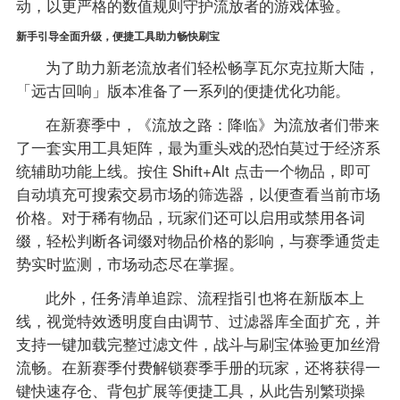
动，以更严格的数值规则守护流放者的游戏体验。
新手引导全面升级，便捷工具助力畅快刷宝
为了助力新老流放者们轻松畅享瓦尔克拉斯大陆，
「远古回响」版本准备了一系列的便捷优化功能。
在新赛季中，《流放之路：降临》为流放者们带来
了一套实用工具矩阵，最为重头戏的恐怕莫过于经济系
统辅助功能上线。按住 Shift+Alt 点击一个物品，即可
自动填充可搜索交易市场的筛选器，以便查看当前市场
价格。对于稀有物品，玩家们还可以启用或禁用各词
缀，轻松判断各词缀对物品价格的影响，与赛季通货走
势实时监测，市场动态尽在掌握。
此外，任务清单追踪、流程指引也将在新版本上
线，视觉特效透明度自由调节、过滤器库全面扩充，并
支持一键加载完整过滤文件，战斗与刷宝体验更加丝滑
流畅。在新赛季付费解锁赛季手册的玩家，还将获得一
键快速存仓、背包扩展等便捷工具，从此告别繁琐操