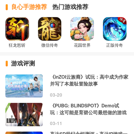
良心手游推荐
热门游戏推荐
狂龙怒斩
微信传奇
花园世界
正版传奇
游戏评测
《inZOI云族裔》试玩：高中成为作家
并写了本羞耻冒险故事
03-20
《PUBG: BLINDSPOT》Demo试
玩：这可能是育碧公司最想做的游戏
03-11