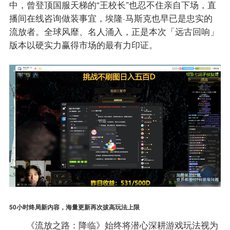
中，曾登顶国服天梯的“王校长”也忍不住亲自下场，直
播间在线咨询做装事宜，埃隆·马斯克也早已是忠实的
流放者。全球风靡、名人涌入，正是本次「远古回响」
版本以硬实力赢得市场的最有力印证。
50小时终局新内容，海量更新再次拔高玩法上限
《流放之路：降临》始终将潜心深耕游戏玩法视为