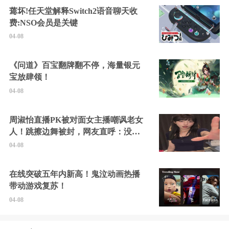
蔫坏!任天堂解释Switch2语音聊天收
费:NSO会员是关键
04-08
《问道》百宝翻牌翻不停，海量银元
宝放肆领！
04-08
周淑怡直播PK被对面女主播嘲讽老女
人！跳擦边舞被封，网友直呼：没边
硬擦封的好！
04-08
在线突破五年内新高！鬼泣动画热播
带动游戏复苏！
04-08