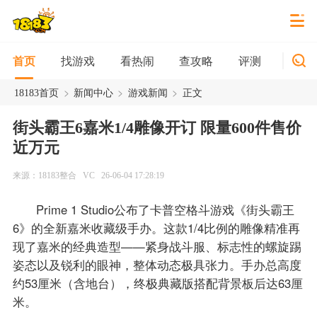
找游戏
看热闹
查攻略
评测
新游
首页
>
>
>
18183首页
新闻中心
游戏新闻
正文
街头霸王6嘉米1/4雕像开订 限量600件售价
近万元
来源：18183整合
VC
26-06-04 17:28:19
Prime 1 Studio公布了卡普空格斗游戏《街头霸王
6》的全新嘉米收藏级手办。这款1/4比例的雕像精准再
现了嘉米的经典造型——紧身战斗服、标志性的螺旋踢
姿态以及锐利的眼神，整体动态极具张力。手办总高度
约53厘米（含地台），终极典藏版搭配背景板后达63厘
米。