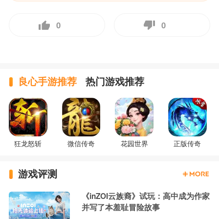
0
0
良心手游推荐
热门游戏推荐
狂龙怒斩
微信传奇
花园世界
正版传奇
游戏评测
《inZOI云族裔》试玩：高中成为作家
并写了本羞耻冒险故事