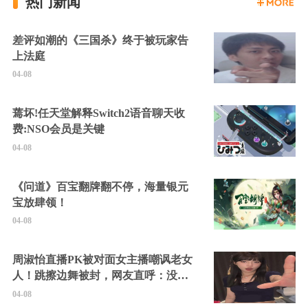
热门新闻
差评如潮的《三国杀》终于被玩家告
上法庭
04-08
蔫坏!任天堂解释Switch2语音聊天收
费:NSO会员是关键
04-08
《问道》百宝翻牌翻不停，海量银元
宝放肆领！
04-08
周淑怡直播PK被对面女主播嘲讽老女
人！跳擦边舞被封，网友直呼：没边
硬擦封的好！
04-08