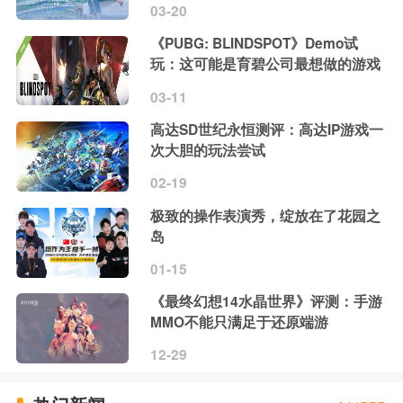
03-20
《PUBG: BLINDSPOT》Demo试
玩：这可能是育碧公司最想做的游戏
03-11
高达SD世纪永恒测评：高达IP游戏一
次大胆的玩法尝试
02-19
极致的操作表演秀，绽放在了花园之
岛
01-15
《最终幻想14水晶世界》评测：手游
MMO不能只满足于还原端游
12-29