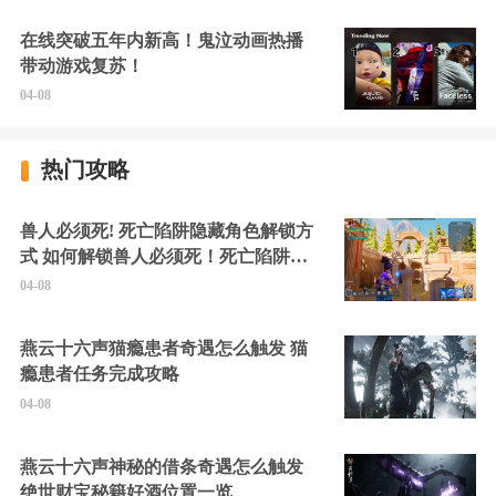
在线突破五年内新高！鬼泣动画热播
带动游戏复苏！
04-08
热门攻略
兽人必须死! 死亡陷阱隐藏角色解锁方
式 如何解锁兽人必须死！死亡陷阱中
的隐藏角色
04-08
燕云十六声猫瘾患者奇遇怎么触发 猫
瘾患者任务完成攻略
04-08
燕云十六声神秘的借条奇遇怎么触发
绝世财宝秘籍好酒位置一览