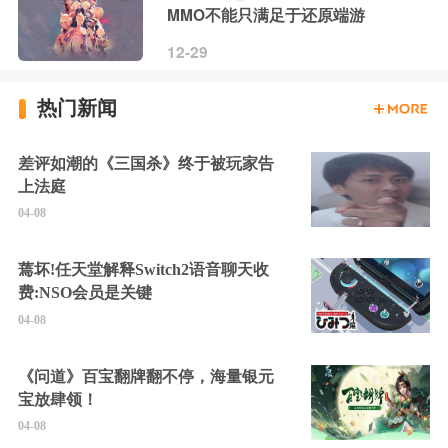
MMO不能只满足于还原端游
12-29
热门新闻
差评如潮的《三国杀》终于被玩家告
上法庭
04-08
蔫坏!任天堂解释Switch2语音聊天收
费:NSO会员是关键
04-08
《问道》百宝翻牌翻不停，海量银元
宝放肆领！
04-08