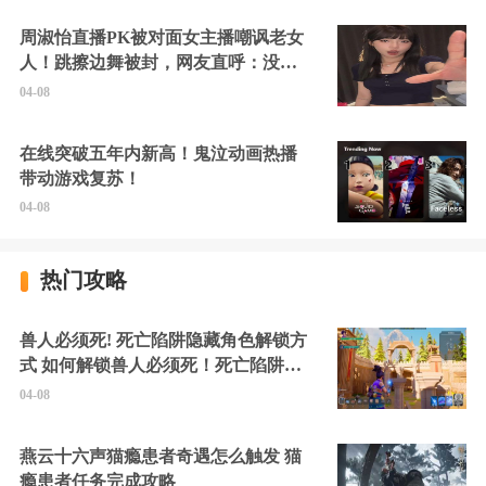
周淑怡直播PK被对面女主播嘲讽老女
人！跳擦边舞被封，网友直呼：没边
硬擦封的好！
04-08
在线突破五年内新高！鬼泣动画热播
带动游戏复苏！
04-08
热门攻略
兽人必须死! 死亡陷阱隐藏角色解锁方
式 如何解锁兽人必须死！死亡陷阱中
的隐藏角色
04-08
燕云十六声猫瘾患者奇遇怎么触发 猫
瘾患者任务完成攻略