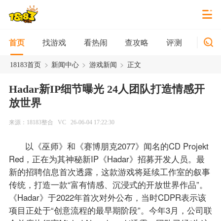
找游戏
看热闹
查攻略
评测
新游
首页
>
>
>
18183首页
新闻中心
游戏新闻
正文
Hadar新IP细节曝光 24人团队打造情感开
放世界
来源：18183整合
VC
26-06-04 17:22:30
以《巫师》和《赛博朋克2077》闻名的CD Projekt
Red，正在为其神秘新IP《Hadar》招募开发人员。最
新的招聘信息首次透露，这款游戏将延续工作室的叙事
传统，打造一款“富有情感、沉浸式的开放世界作品”。
《Hadar》于2022年首次对外公布，当时CDPR表示该
项目正处于“创意流程的最早期阶段”。今年3月，公司联