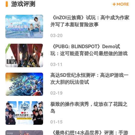
游戏评测
《inZOI云族裔》试玩：高中成为作家
并写了本羞耻冒险故事
03-20
《PUBG: BLINDSPOT》Demo试
玩：这可能是育碧公司最想做的游戏
03-11
高达SD世纪永恒测评：高达IP游戏一
次大胆的玩法尝试
02-19
极致的操作表演秀，绽放在了花园之
岛
01-15
《最终幻想14水晶世界》评测：手游