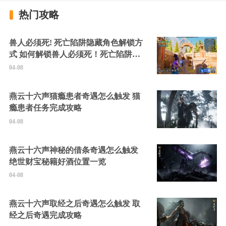
热门攻略
兽人必须死! 死亡陷阱隐藏角色解锁方
式 如何解锁兽人必须死！死亡陷阱中
的隐藏角色
04-08
燕云十六声猫瘾患者奇遇怎么触发 猫
瘾患者任务完成攻略
04-08
燕云十六声神秘的借条奇遇怎么触发
绝世财宝秘籍好酒位置一览
04-08
燕云十六声取经之后奇遇怎么触发 取
经之后奇遇完成攻略