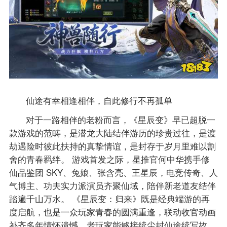
仙途有幸相逢相伴，自此修行不再孤单
对于一路相伴的老粉而言，《星辰变》早已超脱一
款游戏的范畴，是潜龙大陆结伴游历的珍贵过往，是渡
劫遇险时彼此扶持的真挚情谊，是封存于岁月里难以割
舍的青春羁绊。 游戏首发之际，星推官何中华携手修
仙品鉴团 SKY、兔娘、张含亮、王星辰，电竞传奇、人
气博主、功夫实力派演员齐聚仙域，陪伴新老道友结伴
踏遍千山万水。 《星辰变：归来》既是经典端游的再
度启航，也是一众玩家青春的圆满重逢，联动收官动画
补齐多年情怀遗憾，老玩家能够接续尘封仙途续写故