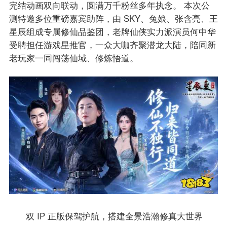
完结动画双向联动，圆满万千粉丝多年执念。 本次公
测特邀多位重磅嘉宾助阵，由 SKY、兔娘、张含亮、王
星辰组成专属修仙品鉴团，老牌仙侠实力派演员何中华
受聘担任游戏星推官，一众大咖齐聚潜龙大陆，陪同新
老玩家一同闯荡仙域、修炼悟道。
双 IP 正版保驾护航，搭建全景浩瀚修真大世界