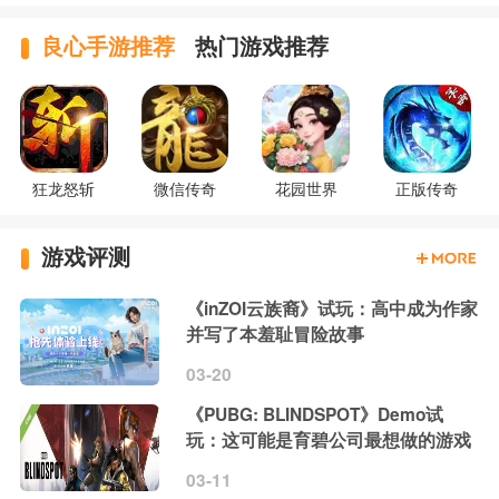
良心手游推荐
热门游戏推荐
狂龙怒斩
微信传奇
花园世界
正版传奇
游戏评测
《inZOI云族裔》试玩：高中成为作家
并写了本羞耻冒险故事
03-20
《PUBG: BLINDSPOT》Demo试
玩：这可能是育碧公司最想做的游戏
03-11