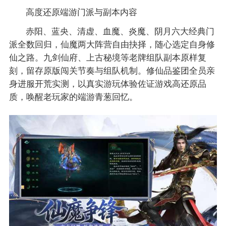
高度还原端游门派与副本内容
赤阳、蓝央、清虚、血魔、炎魔、阴月六大经典门
派全数回归，仙魔两大阵营自由抉择，随心选定自身修
仙之路。九剑仙府、上古秘境等老牌组队副本原样复
刻，留存原版闯关节奏与组队机制。修仙品鉴团全员亲
身进服开荒实测，以真实游玩体验佐证游戏高还原品
质，唤醒老玩家的端游青葱回忆。