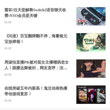
蔫坏!任天堂解释Switch2语音聊天收
费:NSO会员是关键
04-08
《问道》百宝翻牌翻不停，海量银元
宝放肆领！
04-08
周淑怡直播PK被对面女主播嘲讽老女
人！跳擦边舞被封，网友直呼：没边
硬擦封的好！
04-08
在线突破五年内新高！鬼泣动画热播
带动游戏复苏！
04-08