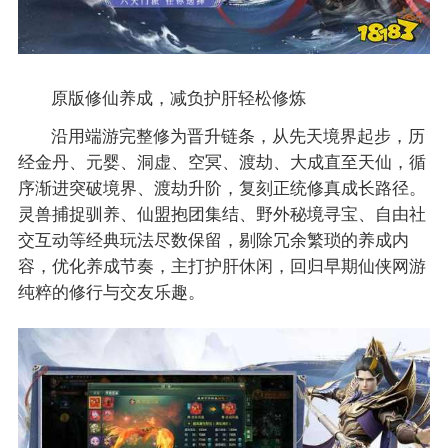
原版修仙养成，减负护肝轻松修炼
沿用端游完整修为晋升链条，从先天境界起步，历
经金丹、元婴、洞虚、空冥、渡劫、大成直至天仙，循
序渐进突破境界、渡劫升阶，复刻正统修真成长路径。
灵兽捕捉驯养、仙盟抱团集结、野外秘境寻宝、自由社
交互动等经典玩法尽数保留，剔除冗余繁琐的养成内
容，优化养成节奏，主打护肝休闲，回归早期仙侠网游
纯粹的修行与交友乐趣。