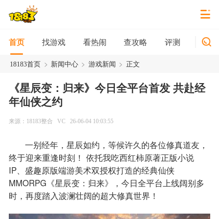
找游戏
看热闹
查攻略
评测
新游
首页
>
>
>
18183首页
新闻中心
游戏新闻
正文
《星辰变：归来》今日全平台首发 共赴经
年仙侠之约
来源：18183整合
VC
26-06-04 10:03:55
一别经年，星辰如约，等候许久的各位修真道友，
终于迎来重逢时刻！ 依托我吃西红柿原著正版小说
IP、盛趣原版端游美术双授权打造的经典仙侠
MMORPG《星辰变：归来》，今日全平台上线阔别多
时，再度踏入波澜壮阔的超大修真世界！