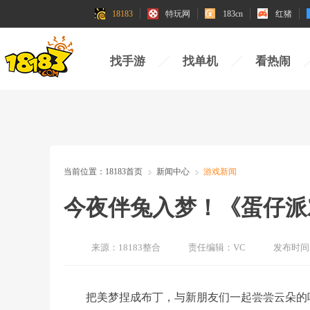
18183
特玩网
183cn
红猪
找手游
找单机
看热闹
当前位置：
18183首页
新闻中心
游戏新闻
今夜伴兔入梦！《蛋仔派对》
来源：
18183整合
责任编辑：
VC
发布时间
把美梦捏成布丁，与新朋友们一起尝尝云朵的味道!