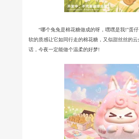
“哪个兔兔是棉花糖做成的呀，嘿嘿是我!”蛋仔岛
软的质感让它如同行走的棉花糖，又似甜丝丝的云朵，
话，今夜一定能做个温柔的好梦!