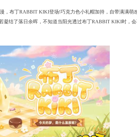
，布丁RABBIT KIKI登场!巧克力色小礼帽加持，自带满满萌
结了落日余晖，不知道当阳光透过布丁RABBIT KIKI时，会