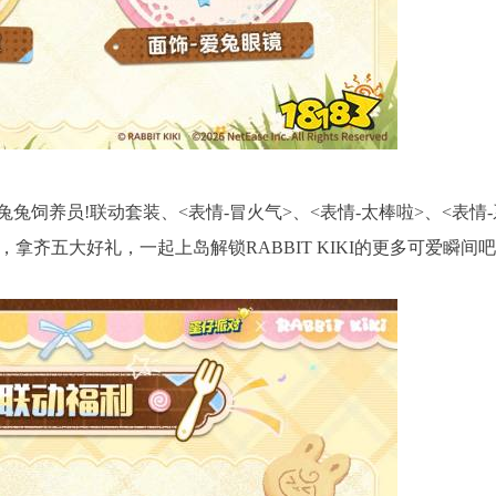
饲养员!联动套装、<表情-冒火气>、<表情-太棒啦>、<表情-
拿齐五大好礼，一起上岛解锁RABBIT KIKI的更多可爱瞬间