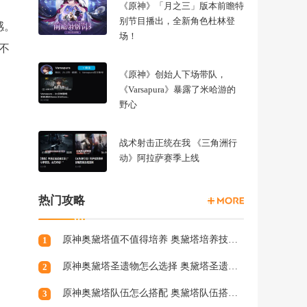
《原神》「月之三」版本前瞻特
别节目播出，全新角色杜林登
感。
场！
不
《原神》创始人下场带队，
《Varsapura》暴露了米哈游的
野心
战术射击正统在我 《三角洲行
动》阿拉萨赛季上线
热门攻略
原神奥黛塔值不值得培养 奥黛塔培养技巧分享
1
原神奥黛塔圣遗物怎么选择 奥黛塔圣遗物词条选择攻略
2
原神奥黛塔队伍怎么搭配 奥黛塔队伍搭配推荐
3