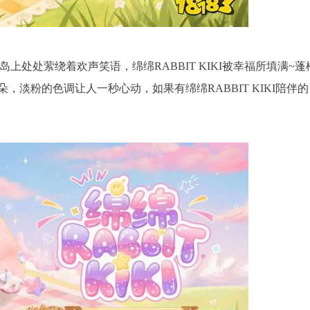
上处处萦绕着欢声笑语，绵绵RABBIT KIKI被幸福所填满~蓬
淡粉的色调让人一秒心动，如果有绵绵RABBIT KIKI陪伴的