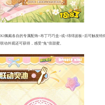
KIKI佩戴各自的专属配饰<布丁巧巧盒>或<绵绵波板>后可触发特
联动外观还可获得，感受“兔”倍甜蜜。