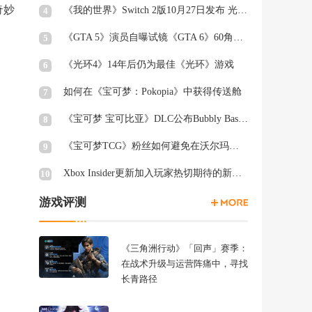
奇妙
《我的世界》Switch 2版10月27日发布 光照阴影升级
4
《GTA 5》演员自曝试镜《GTA 6》60角色均未获回复
5
《光环4》14年后仍为最佳《光环》游戏
6
如何在《宝可梦：Pokopia》中获得传送舱
7
《宝可梦 宝可比亚》DLC公布Bubbly Basin Habitat Dex列表
8
《宝可梦TCG》粉丝如何避免在沃尔玛周三被“烤”
9
Xbox Insider更新加入玩家热切期待的新功能
10
游戏评测
《三角洲行动》「回声」赛季：
在战术升级与运营阵痛中，寻找
长青路径