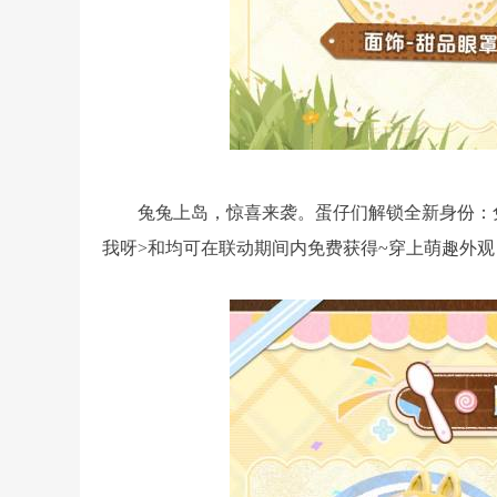
兔兔上岛，惊喜来袭。蛋仔们解锁全新身份：兔兔
我呀>和均可在联动期间内免费获得~穿上萌趣外观，