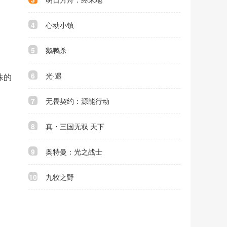
4
心动小镇
5
鹅鸭杀
6
光·遇
殊的
7
无畏契约：源能行动
8
真・三国无双 天下
9
奥特曼：光之战士
10
九牧之野