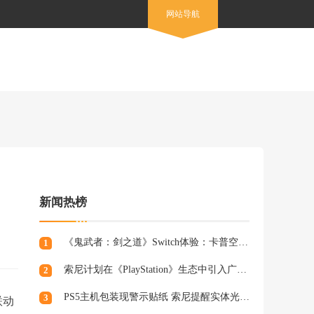
网站导航
新闻热榜
《鬼武者：剑之道》Switch体验：卡普空的又一力作
1
索尼计划在《PlayStation》生态中引入广告，组建专业营销团队
2
PS5主机包装现警示贴纸 索尼提醒实体光盘生产将终止
3
联动