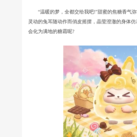
“温暖的梦，全都交给我吧!”甜蜜的焦糖香气弥漫
灵动的兔耳随动作而俏皮摇摆，晶莹澄澈的身体仿若凝
会化为满地的糖霜呢?