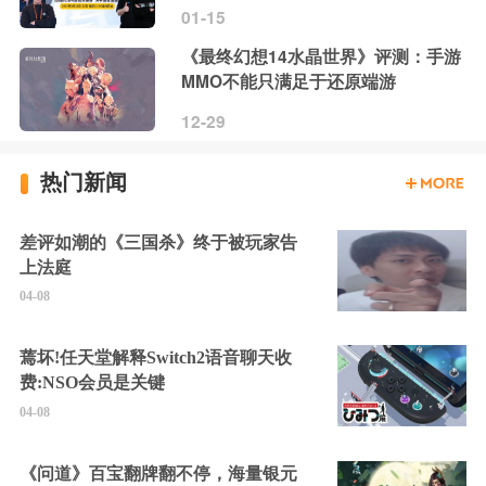
01-15
《最终幻想14水晶世界》评测：手游
MMO不能只满足于还原端游
12-29
热门新闻
差评如潮的《三国杀》终于被玩家告
上法庭
04-08
蔫坏!任天堂解释Switch2语音聊天收
费:NSO会员是关键
04-08
《问道》百宝翻牌翻不停，海量银元