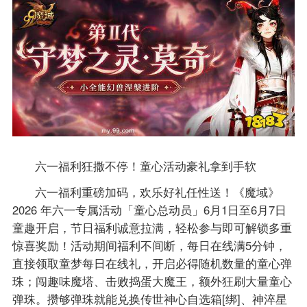
六一福利狂撒不停！童心活动豪礼拿到手软
六一福利重磅加码，欢乐好礼任性送！《魔域》
2026 年六一专属活动「童心总动员」6月1日至6月7日
童趣开启，节日福利诚意拉满，轻松参与即可解锁多重
惊喜奖励！活动期间福利不间断，每日在线满5分钟，
直接领取童梦每日在线礼，开启必得随机数量的童心弹
珠；闯趣味魔塔、击败捣蛋大魔王，额外狂刷大量童心
弹珠。攒够弹珠就能兑换传世神心自选箱[绑]、神淬星