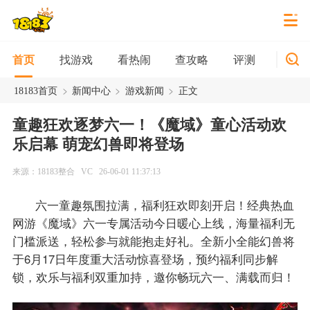
找游戏
看热闹
查攻略
评测
新游
首页
>
>
>
18183首页
新闻中心
游戏新闻
正文
童趣狂欢逐梦六一！《魔域》童心活动欢
乐启幕 萌宠幻兽即将登场
来源：18183整合
VC
26-06-01 11:37:13
六一童趣氛围拉满，福利狂欢即刻开启！经典热血
网游《魔域》六一专属活动今日暖心上线，海量福利无
门槛派送，轻松参与就能抱走好礼。全新小全能幻兽将
于6月17日年度重大活动惊喜登场，预约福利同步解
锁，欢乐与福利双重加持，邀你畅玩六一、满载而归！