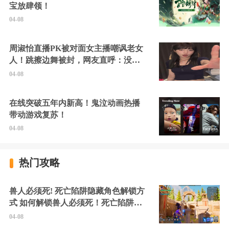
宝放肆领！
04-08
周淑怡直播PK被对面女主播嘲讽老女
人！跳擦边舞被封，网友直呼：没边
硬擦封的好！
04-08
在线突破五年内新高！鬼泣动画热播
带动游戏复苏！
04-08
热门攻略
兽人必须死! 死亡陷阱隐藏角色解锁方
式 如何解锁兽人必须死！死亡陷阱中
的隐藏角色
04-08