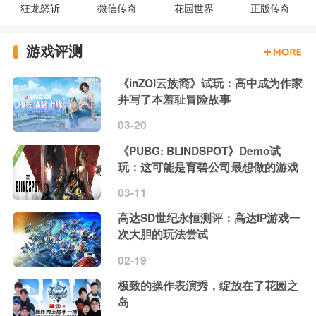
狂龙怒斩
微信传奇
花园世界
正版传奇
游戏评测
《inZOI云族裔》试玩：高中成为作家
并写了本羞耻冒险故事
03-20
《PUBG: BLINDSPOT》Demo试
玩：这可能是育碧公司最想做的游戏
03-11
高达SD世纪永恒测评：高达IP游戏一
次大胆的玩法尝试
02-19
极致的操作表演秀，绽放在了花园之
岛