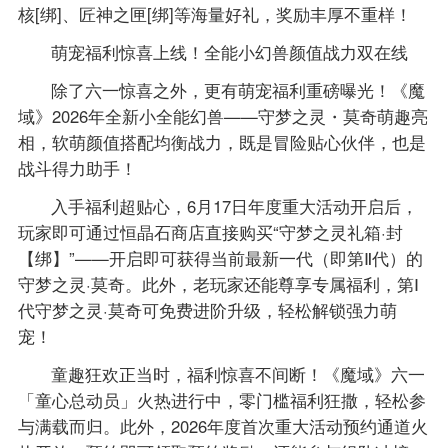
核[绑]、匠神之匣[绑]等海量好礼，奖励丰厚不重样！
萌宠福利惊喜上线！全能小幻兽颜值战力双在线
除了六一惊喜之外，更有萌宠福利重磅曝光！《魔
域》2026年全新小全能幻兽——守梦之灵・莫奇萌趣亮
相，软萌颜值搭配均衡战力，既是冒险贴心伙伴，也是
战斗得力助手！
入手福利超贴心，6月17日年度重大活动开启后，
玩家即可通过恒晶石商店直接购买“守梦之灵礼箱·封
【绑】”——开启即可获得当前最新一代（即第Ⅱ代）的
守梦之灵·莫奇。此外，老玩家还能尊享专属福利，第Ⅰ
代守梦之灵·莫奇可免费进阶升级，轻松解锁强力萌
宠！
童趣狂欢正当时，福利惊喜不间断！《魔域》六一
「童心总动员」火热进行中，零门槛福利狂撒，轻松参
与满载而归。此外，2026年度首次重大活动预约通道火