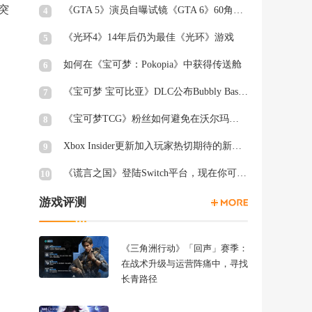
先突
《GTA 5》演员自曝试镜《GTA 6》60角色均未获回复
4
《光环4》14年后仍为最佳《光环》游戏
5
如何在《宝可梦：Pokopia》中获得传送舱
6
《宝可梦 宝可比亚》DLC公布Bubbly Basin Habitat Dex列表
7
《宝可梦TCG》粉丝如何避免在沃尔玛周三被“烤”
8
Xbox Insider更新加入玩家热切期待的新功能
9
《谎言之国》登陆Switch平台，现在你可以在厕所里愤怒退出游戏
10
游戏评测
《三角洲行动》「回声」赛季：
在战术升级与运营阵痛中，寻找
长青路径