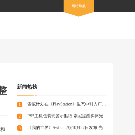
网站导航
新闻热榜
整
索尼计划在《PlayStation》生态中引入广告，组建专业营销团队
1
PS5主机包装现警示贴纸 索尼提醒实体光盘生产将终止
2
《我的世界》Switch 2版10月27日发布 光照阴影升级
3
n和