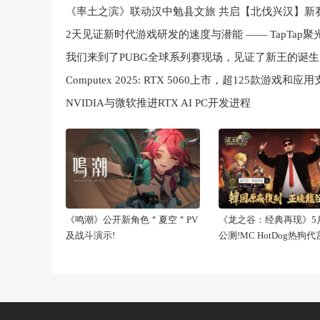
《率土之滨》联动汉中勉县文旅 共启【北伐兴汉】新
我们来到了PUBG全球系列赛现场，见证了新王的诞生
NVIDIA与微软推进RTX AI PC开发进程
《鸣潮》公开新角色＂夏空＂PV
《龙之谷：经典再现》5月
及战斗演示!
公测!MC HotDog热狗