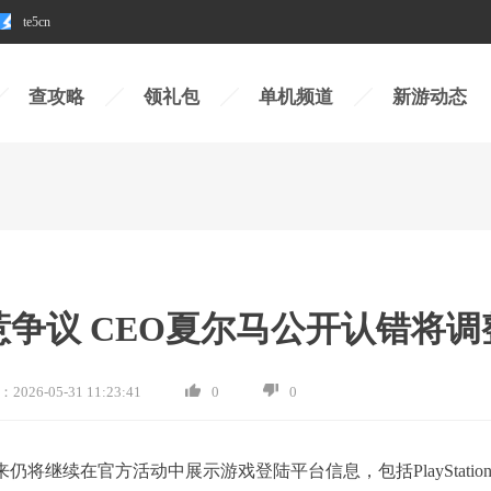
te5cn
查攻略
领礼包
单机频道
新游动态
o惹争议 CEO夏尔马公开认错将调
：
2026-05-31 11:23:41
0
0
来仍将继续在官方活动中展示游戏登陆平台信息，包括PlayStatio