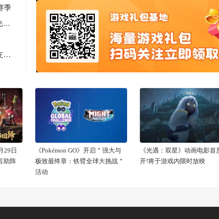
赛季
2天见证新时代游戏研发的速度与潜能 —— TapTap聚光灯48小时GameJam开启报名
Computex 2025: RTX 5060上市，超125款游戏和应用支持DLSS 4
29日
《Pokémon GO》开启＂强大与
《光遇：双星》动画电影首
代言助阵
极致最终章：铁臂全球大挑战＂
开!将于游戏内限时放映
活动