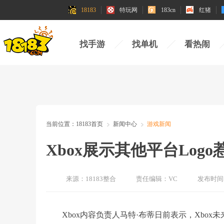
18183
特玩网
183cn
红猪
找手游
找单机
看热闹
当前位置：
18183首页
新闻中心
游戏新闻
Xbox展示其他平台Log
来源：
18183整合
责任编辑：
VC
发布时间
Xbox内容负责人马特·布蒂日前表示，Xbox未