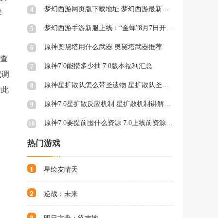
梦幻西游网页版下载地址 梦幻西游最新网页版入口
4
群
梦幻西游手游新服上线：“金蝉”8月7日开启!
5
原神奥黛塔用什么武器 奥黛塔武器推荐
6
调查
原神7.0能攒多少抽 7.0版本福利汇总
7
究调
原神星扩散队怎么带圣遗物 星扩散队圣遗物超前攻略
8
括此
原神7.0星扩散反应机制 星扩散机制讲解及计算公式
9
原神7.0要提前囤什么资源 7.0上线前资源规划建议
10
热门游戏
1
星绘友晴天
2
逆战：未来
3
明日方舟：终末地