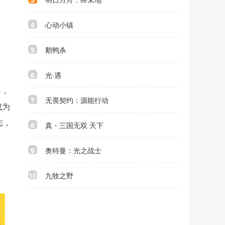
4
心动小镇
5
鹅鸭杀
6
光·遇
略，
7
无畏契约：源能行动
成为
志，
8
真・三国无双 天下
9
奥特曼：光之战士
10
九牧之野