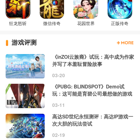
狂龙怒斩
微信传奇
花园世界
正版传奇
游戏评测
《inZOI云族裔》试玩：高中成为作家
并写了本羞耻冒险故事
03-20
《PUBG: BLINDSPOT》Demo试
玩：这可能是育碧公司最想做的游戏
03-11
高达SD世纪永恒测评：高达IP游戏一
次大胆的玩法尝试
02-19