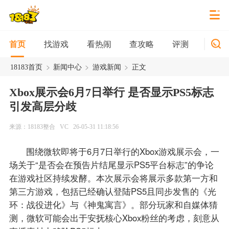
找游戏
看热闹
查攻略
评测
新游
首页
>
>
>
18183首页
新闻中心
游戏新闻
正文
Xbox展示会6月7日举行 是否显示PS5标志
引发高层分歧
来源：18183整合
VC
26-05-31 11:18:56
围绕微软即将于6月7日举行的Xbox游戏展示会，一
场关于“是否会在预告片结尾显示PS5平台标志”的争论
在游戏社区持续发酵。本次展示会将展示多款第一方和
第三方游戏，包括已经确认登陆PS5且同步发售的《光
环：战役进化》与《神鬼寓言》。部分玩家和自媒体猜
测，微软可能会出于安抚核心Xbox粉丝的考虑，刻意从