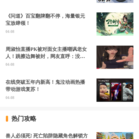
《问道》百宝翻牌翻不停，海量银元
宝放肆领！
04-08
周淑怡直播PK被对面女主播嘲讽老女
人！跳擦边舞被封，网友直呼：没边
硬擦封的好！
04-08
在线突破五年内新高！鬼泣动画热播
带动游戏复苏！
04-08
热门攻略
兽人必须死! 死亡陷阱隐藏角色解锁方