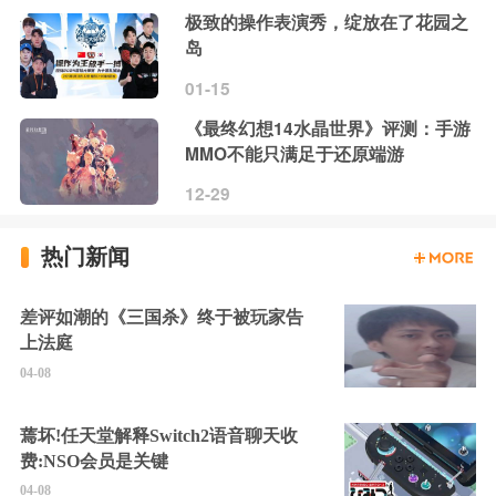
极致的操作表演秀，绽放在了花园之
岛
01-15
《最终幻想14水晶世界》评测：手游
MMO不能只满足于还原端游
12-29
热门新闻
差评如潮的《三国杀》终于被玩家告
上法庭
04-08
蔫坏!任天堂解释Switch2语音聊天收
费:NSO会员是关键
04-08