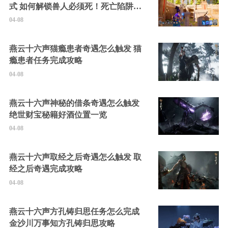
式 如何解锁兽人必须死！死亡陷阱中
的隐藏角色
04-08
燕云十六声猫瘾患者奇遇怎么触发 猫
瘾患者任务完成攻略
04-08
燕云十六声神秘的借条奇遇怎么触发
绝世财宝秘籍好酒位置一览
04-08
燕云十六声取经之后奇遇怎么触发 取
经之后奇遇完成攻略
04-08
燕云十六声方孔铸归思任务怎么完成
金沙川万事知方孔铸归思攻略