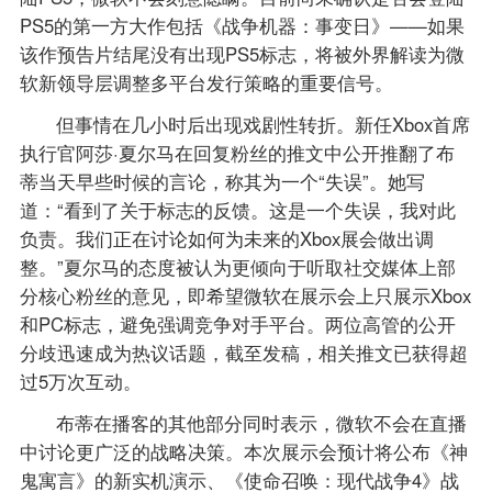
PS5的第一方大作包括《战争机器：事变日》——如果
该作预告片结尾没有出现PS5标志，将被外界解读为微
软新领导层调整多平台发行策略的重要信号。
但事情在几小时后出现戏剧性转折。新任Xbox首席
执行官阿莎·夏尔马在回复粉丝的推文中公开推翻了布
蒂当天早些时候的言论，称其为一个“失误”。她写
道：“看到了关于标志的反馈。这是一个失误，我对此
负责。我们正在讨论如何为未来的Xbox展会做出调
整。”夏尔马的态度被认为更倾向于听取社交媒体上部
分核心粉丝的意见，即希望微软在展示会上只展示Xbox
和PC标志，避免强调竞争对手平台。两位高管的公开
分歧迅速成为热议话题，截至发稿，相关推文已获得超
过5万次互动。
布蒂在播客的其他部分同时表示，微软不会在直播
中讨论更广泛的战略决策。本次展示会预计将公布《神
鬼寓言》的新实机演示、《使命召唤：现代战争4》战