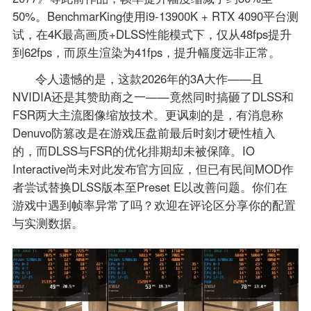
50%。BenchmarKing使用i9-13900K + RTX 4090平台测
试，在4K最高画质+DLSS性能模式下，仅从48fps提升
到62fps，而原生渲染为41fps，提升幅度远非正常。
令人遗憾的是，这款2026年的3A大作——且
NVIDIA还是其赞助商之一——竟然同时搞砸了DLSS和
FSR两大主流图像缩放技术。更讽刺的是，有消息称
Denuvo防篡改是在游戏压盘前最后时刻才硬性植入
的，而DLSS与FSR的优化排期却未被保障。IO
Interactive尚未对此发布官方回应，但已有民间MOD作
者尝试替换DLSS版本至Preset E以改善问题。你们在
游戏中遇到帧率异常了吗？欢迎在评论区分享你的配置
与实测数据。