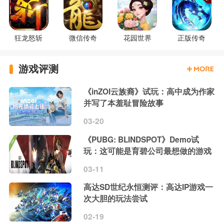
狂龙怒斩
微信传奇
花园世界
正版传奇
游戏评测
《inZOI云族裔》试玩：高中成为作家
并写了本羞耻冒险故事
03-20
《PUBG: BLINDSPOT》Demo试
玩：这可能是育碧公司最想做的游戏
03-11
高达SD世纪永恒测评：高达IP游戏一
次大胆的玩法尝试
02-19