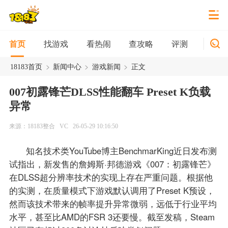
找游戏
看热闹
查攻略
评测
新游
首页
>
>
>
18183首页
新闻中心
游戏新闻
正文
007初露锋芒DLSS性能翻车 Preset K负载
异常
来源：18183整合
VC
26-05-29 10:16:50
知名技术类YouTube博主BenchmarKing近日发布测
试指出，新发售的詹姆斯·邦德游戏《007：初露锋芒》
在DLSS超分辨率技术的实现上存在严重问题。根据他
的实测，在质量模式下游戏默认调用了Preset K预设，
然而该技术带来的帧率提升异常微弱，远低于行业平均
水平，甚至比AMD的FSR 3还要慢。截至发稿，Steam