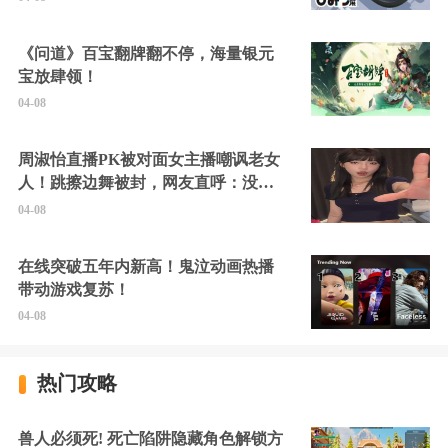
《问道》百宝翻牌翻不停，海量银元
宝放肆领！
04-08
周淑怡直播PK被对面女主播嘲讽老女
人！跳擦边舞被封，网友直呼：没边
硬擦封的好！
04-08
在线突破五年内新高！鬼泣动画热播
带动游戏复苏！
04-08
热门攻略
兽人必须死! 死亡陷阱隐藏角色解锁方