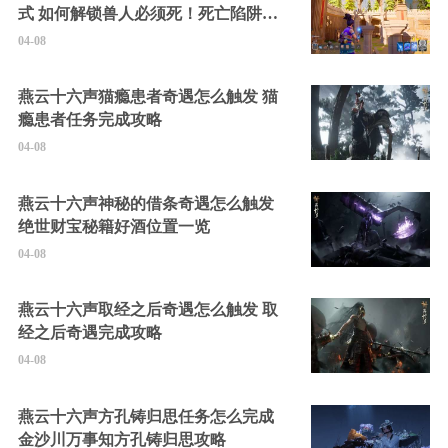
式 如何解锁兽人必须死！死亡陷阱中
的隐藏角色
04-08
燕云十六声猫瘾患者奇遇怎么触发 猫
瘾患者任务完成攻略
04-08
燕云十六声神秘的借条奇遇怎么触发
绝世财宝秘籍好酒位置一览
04-08
燕云十六声取经之后奇遇怎么触发 取
经之后奇遇完成攻略
04-08
燕云十六声方孔铸归思任务怎么完成
金沙川万事知方孔铸归思攻略