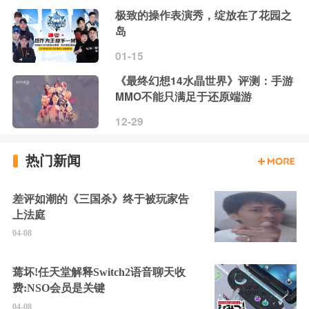
极致的操作表演秀，绽放在了花园之
岛
01-15
《最终幻想14水晶世界》评测：手游
MMO不能只满足于还原端游
12-29
热门新闻
差评如潮的《三国杀》终于被玩家告
上法庭
04-08
蔫坏!任天堂解释Switch2语音聊天收
费:NSO会员是关键
04-08