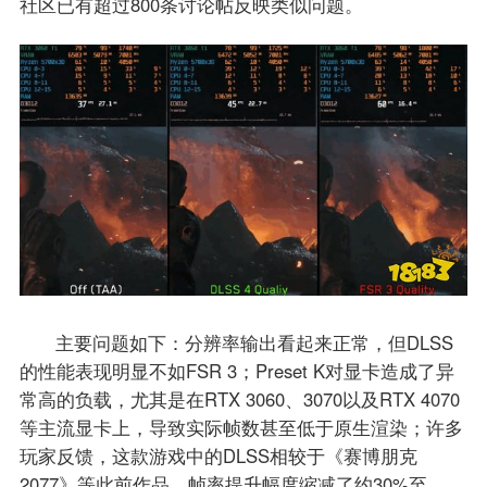
社区已有超过800条讨论帖反映类似问题。
主要问题如下：分辨率输出看起来正常，但DLSS
的性能表现明显不如FSR 3；Preset K对显卡造成了异
常高的负载，尤其是在RTX 3060、3070以及RTX 4070
等主流显卡上，导致实际帧数甚至低于原生渲染；许多
玩家反馈，这款游戏中的DLSS相较于《赛博朋克
2077》等此前作品，帧率提升幅度缩减了约30%至