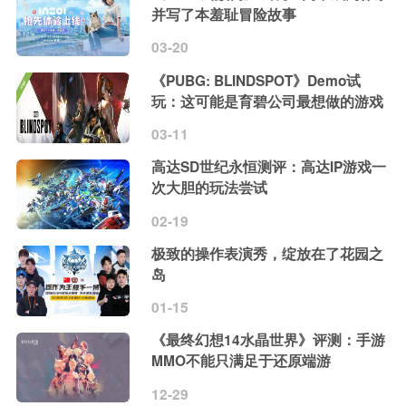
并写了本羞耻冒险故事
03-20
《PUBG: BLINDSPOT》Demo试
玩：这可能是育碧公司最想做的游戏
03-11
高达SD世纪永恒测评：高达IP游戏一
次大胆的玩法尝试
02-19
极致的操作表演秀，绽放在了花园之
岛
01-15
《最终幻想14水晶世界》评测：手游
MMO不能只满足于还原端游
12-29