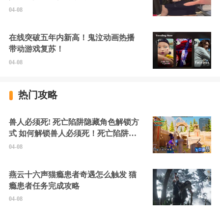
硬擦封的好！
04-08
在线突破五年内新高！鬼泣动画热播
带动游戏复苏！
04-08
热门攻略
兽人必须死! 死亡陷阱隐藏角色解锁方
式 如何解锁兽人必须死！死亡陷阱中
的隐藏角色
04-08
燕云十六声猫瘾患者奇遇怎么触发 猫
瘾患者任务完成攻略
04-08