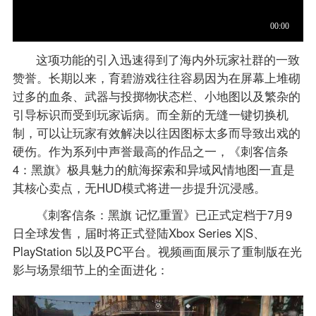
这项功能的引入迅速得到了海内外玩家社群的一致
赞誉。长期以来，育碧游戏往往容易因为在屏幕上堆砌
过多的血条、武器与投掷物状态栏、小地图以及繁杂的
引导标识而受到玩家诟病。而全新的无缝一键切换机
制，可以让玩家有效解决以往因图标太多而导致出戏的
硬伤。作为系列中声誉最高的作品之一，《刺客信条
4：黑旗》极具魅力的航海探索和异域风情地图一直是
其核心卖点，无HUD模式将进一步提升沉浸感。
《刺客信条：黑旗 记忆重置》已正式定档于7月9
日全球发售，届时将正式登陆Xbox Series X|S、
PlayStation 5以及PC平台。视频画面展示了重制版在光
影与场景细节上的全面进化：