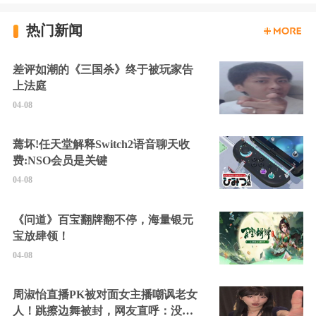
热门新闻
差评如潮的《三国杀》终于被玩家告
上法庭
04-08
蔫坏!任天堂解释Switch2语音聊天收
费:NSO会员是关键
04-08
《问道》百宝翻牌翻不停，海量银元
宝放肆领！
04-08
周淑怡直播PK被对面女主播嘲讽老女
人！跳擦边舞被封，网友直呼：没边