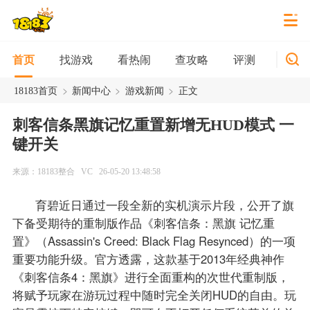
找游戏
看热闹
查攻略
评测
新游
首页
>
>
>
18183首页
新闻中心
游戏新闻
正文
刺客信条黑旗记忆重置新增无HUD模式 一
键开关
来源：18183整合
VC
26-05-20 13:48:58
育碧近日通过一段全新的实机演示片段，公开了旗
下备受期待的重制版作品《刺客信条：黑旗 记忆重
置》（Assassin's Creed: Black Flag Resynced）的一项
重要功能升级。官方透露，这款基于2013年经典神作
《刺客信条4：黑旗》进行全面重构的次世代重制版，
将赋予玩家在游玩过程中随时完全关闭HUD的自由。玩