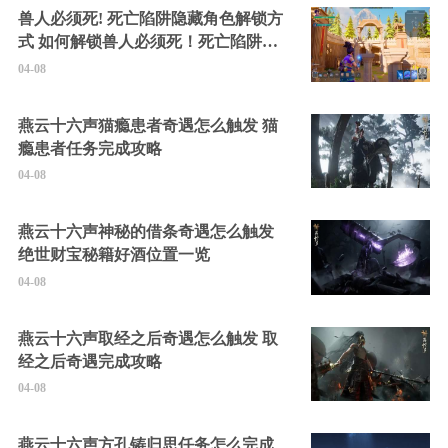
兽人必须死! 死亡陷阱隐藏角色解锁方
式 如何解锁兽人必须死！死亡陷阱中
的隐藏角色
04-08
燕云十六声猫瘾患者奇遇怎么触发 猫
瘾患者任务完成攻略
04-08
燕云十六声神秘的借条奇遇怎么触发
绝世财宝秘籍好酒位置一览
04-08
燕云十六声取经之后奇遇怎么触发 取
经之后奇遇完成攻略
04-08
燕云十六声方孔铸归思任务怎么完成