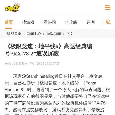
找游戏
看热闹
查攻略
评测
新游
首页
>
>
>
18183首页
新闻中心
游戏新闻
正文
《极限竞速：地平线6》高达经典编
号“RX-78-2”遭误屏蔽
来源：18183整合
VC
26-05-20 13:47:27
玩家@Starshinefallng近日在社交平台上发文表
示，自己在游玩《极限竞速：地平线6》（Forza
Horizon 6）时，遭遇到了一个令人不解的审查问题。根
据该玩家公布的截图显示，当时他想要将自己在游戏中
的车辆车牌号设置为高达系列的经典机体编号“RX-78-
2”。然而在提交修改时，游戏系统竟然弹出了错误提