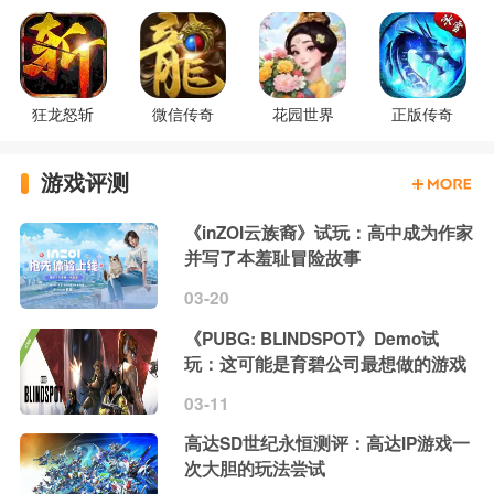
狂龙怒斩
微信传奇
花园世界
正版传奇
游戏评测
《inZOI云族裔》试玩：高中成为作家
并写了本羞耻冒险故事
03-20
《PUBG: BLINDSPOT》Demo试
玩：这可能是育碧公司最想做的游戏
03-11
高达SD世纪永恒测评：高达IP游戏一
次大胆的玩法尝试