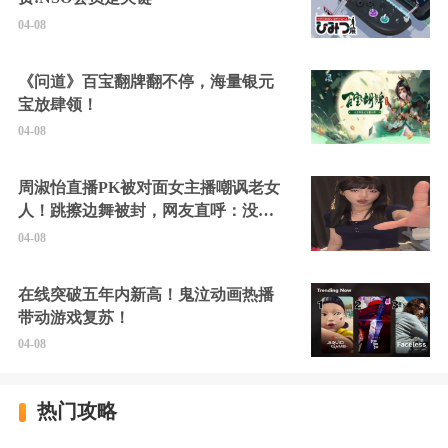
04-08
《问道》百宝翻牌翻不停，海量银元
宝放肆领！
04-08
周淑怡直播PK被对面女主播嘲讽老女
人！跳擦边舞被封，网友直呼：没边
硬擦封的好！
04-08
在线突破五年内新高！鬼泣动画热播
带动游戏复苏！
04-08
热门攻略