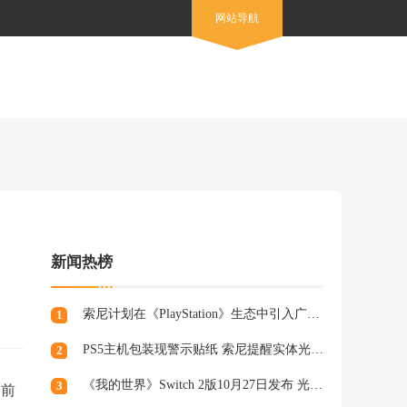
网站导航
新闻热榜
索尼计划在《PlayStation》生态中引入广告，组建专业营销团队
1
PS5主机包装现警示贴纸 索尼提醒实体光盘生产将终止
2
《我的世界》Switch 2版10月27日发布 光照阴影升级
3
定前