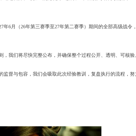
027年6月（26年第三赛季至27年第二赛季）期间的全部高级战令
则，我们将尽快完整公布，并确保整个过程公开、透明、可核验
的监督与包容，我们会吸取此次经验教训，复盘执行的流程，努