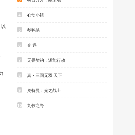
4
心动小镇
，以
5
鹅鸭杀
6
光·遇
。
7
无畏契约：源能行动
力
8
真・三国无双 天下
9
奥特曼：光之战士
10
九牧之野