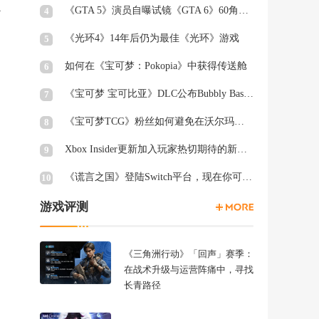
心
《GTA 5》演员自曝试镜《GTA 6》60角色均未获回复
4
《光环4》14年后仍为最佳《光环》游戏
5
如何在《宝可梦：Pokopia》中获得传送舱
6
《宝可梦 宝可比亚》DLC公布Bubbly Basin Habitat Dex列表
7
《宝可梦TCG》粉丝如何避免在沃尔玛周三被“烤”
8
Xbox Insider更新加入玩家热切期待的新功能
9
《谎言之国》登陆Switch平台，现在你可以在厕所里愤怒退出游戏
10
游戏评测
《三角洲行动》「回声」赛季：
在战术升级与运营阵痛中，寻找
长青路径