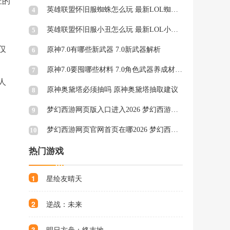
证的
英雄联盟怀旧服蜘蛛怎么玩 最新LOL蜘蛛天赋符文
4
英雄联盟怀旧服小丑怎么玩 最新LOL小丑天赋符文
5
仅
原神7.0有哪些新武器 7.0新武器解析
6
原神7.0要囤哪些材料 7.0角色武器养成材料一览
7
人
原神奥黛塔必须抽吗 原神奥黛塔抽取建议
8
梦幻西游网页版入口进入2026 梦幻西游网页版秒玩官网
9
梦幻西游网页官网首页在哪2026 梦幻西游网页官网页面一览
10
热门游戏
1
星绘友晴天
2
逆战：未来
3
明日方舟：终末地