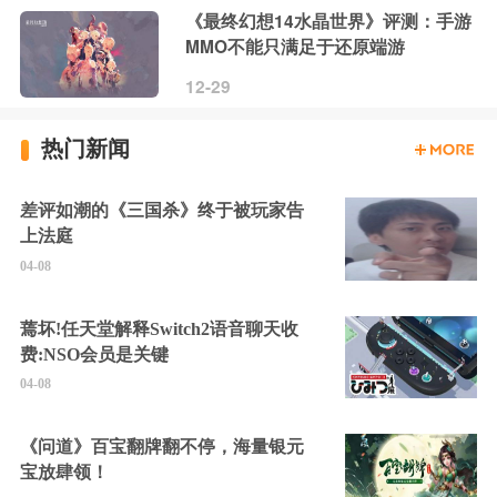
《最终幻想14水晶世界》评测：手游
MMO不能只满足于还原端游
12-29
热门新闻
差评如潮的《三国杀》终于被玩家告
上法庭
04-08
蔫坏!任天堂解释Switch2语音聊天收
费:NSO会员是关键
04-08
《问道》百宝翻牌翻不停，海量银元
宝放肆领！