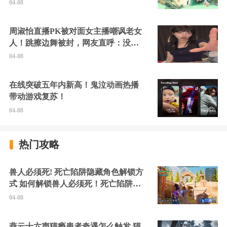
04-08
周淑怡直播PK被对面女主播嘲讽老女
人！跳擦边舞被封，网友直呼：没边
硬擦封的好！
04-08
在线突破五年内新高！鬼泣动画热播
带动游戏复苏！
04-08
热门攻略
兽人必须死! 死亡陷阱隐藏角色解锁方
式 如何解锁兽人必须死！死亡陷阱中
的隐藏角色
04-08
燕云十六声猫瘾患者奇遇怎么触发 猫