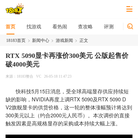
找游戏
看热闹
查攻略
评测
新游
首页
>
>
>
18183首页
新闻中心
游戏新闻
正文
RTX 5090显卡再涨价300美元 公版起售价
破4000美元
来源：18183整合
VC
26-05-18 11:47:23
快科技5月15日消息，受全球高端显存供应持续短
缺的影响，NVIDIA再度上调RTX 5090及RTX 5090 D
V2旗舰显卡的供货价格，这一轮的整体涨幅预计将达到
300美元以上（约合2000元人民币）。本次调价的直接
触发因素是高规格显存的采购成本持续大幅上涨。