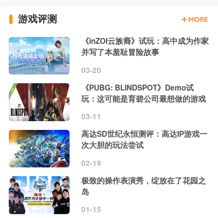
游戏评测
《inZOI云族裔》试玩：高中成为作家
并写了本羞耻冒险故事
03-20
《PUBG: BLINDSPOT》Demo试
玩：这可能是育碧公司最想做的游戏
03-11
高达SD世纪永恒测评：高达IP游戏一
次大胆的玩法尝试
02-19
极致的操作表演秀，绽放在了花园之
岛
01-15