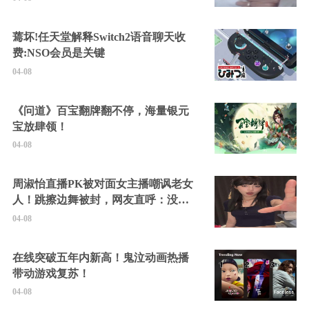
蔫坏!任天堂解释Switch2语音聊天收
费:NSO会员是关键
04-08
《问道》百宝翻牌翻不停，海量银元
宝放肆领！
04-08
周淑怡直播PK被对面女主播嘲讽老女
人！跳擦边舞被封，网友直呼：没边
硬擦封的好！
04-08
在线突破五年内新高！鬼泣动画热播
带动游戏复苏！
04-08