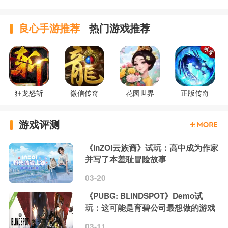
良心手游推荐
热门游戏推荐
狂龙怒斩
微信传奇
花园世界
正版传奇
游戏评测
《inZOI云族裔》试玩：高中成为作家
并写了本羞耻冒险故事
03-20
《PUBG: BLINDSPOT》Demo试
玩：这可能是育碧公司最想做的游戏
03-11