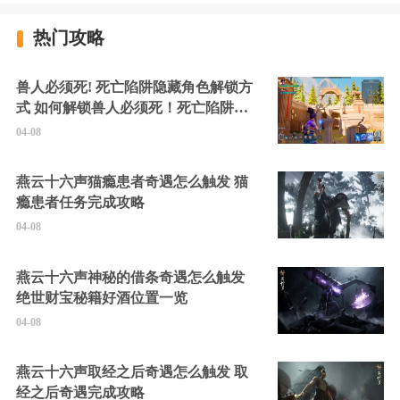
热门攻略
兽人必须死! 死亡陷阱隐藏角色解锁方
式 如何解锁兽人必须死！死亡陷阱中
的隐藏角色
04-08
燕云十六声猫瘾患者奇遇怎么触发 猫
瘾患者任务完成攻略
04-08
燕云十六声神秘的借条奇遇怎么触发
绝世财宝秘籍好酒位置一览
04-08
燕云十六声取经之后奇遇怎么触发 取
经之后奇遇完成攻略