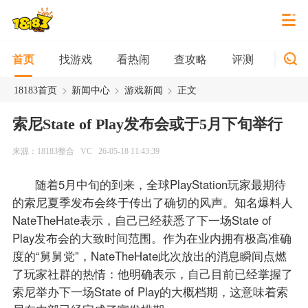
找游戏
看热闹
查攻略
评测
新游
首页
>
>
>
18183首页
新闻中心
游戏新闻
正文
索尼State of Play发布会或于5月下旬举行
来源：18183整合
VC
26-05-18 11:43:39
随着5月中旬的到来，全球PlayStation玩家最期待
的索尼夏季发布会终于传出了确切的风声。知名爆料人
NateTheHate表示，自己已经获悉了下一场State of
Play发布会的大致时间范围。作为在业内拥有极高准确
度的“舅舅党”，NateTheHate此次放出的消息瞬间点燃
了玩家社群的热情：他明确表示，自己目前已经掌握了
索尼举办下一场State of Play的大概档期，这意味着索