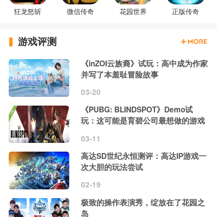
狂龙怒斩
微信传奇
花园世界
正版传奇
游戏评测
《inZOI云族裔》试玩：高中成为作家
并写了本羞耻冒险故事
03-20
《PUBG: BLINDSPOT》Demo试
玩：这可能是育碧公司最想做的游戏
03-11
高达SD世纪永恒测评：高达IP游戏一
次大胆的玩法尝试
02-19
极致的操作表演秀，绽放在了花园之
岛