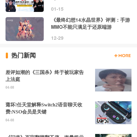
01-15
《最终幻想14水晶世界》评测：手游
MMO不能只满足于还原端游
12-29
热门新闻
差评如潮的《三国杀》终于被玩家告
上法庭
04-08
蔫坏!任天堂解释Switch2语音聊天收
费:NSO会员是关键
04-08