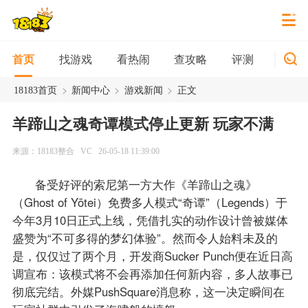
找游戏
看热闹
查攻略
评测
新游
首页
>
>
>
18183首页
新闻中心
游戏新闻
正文
羊蹄山之魂奇谭模式停止更新 玩家不满
来源：18183整合
VC
26-05-18 11:39:00
备受好评的索尼第一方大作《羊蹄山之魂》
（Ghost of Yōtei）免费多人模式“奇谭”（Legends）于
今年3月10日正式上线，凭借扎实的动作设计曾被媒体
盛赞为“不可多得的梦幻体验”。然而令人始料未及的
是，仅仅过了两个月，开发商Sucker Punch便在近日高
调宣布：该模式将不会再添加任何新内容，多人故事已
彻底完结。外媒PushSquare消息称，这一决定瞬间在