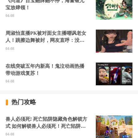
《问道》百宝翻牌翻不停，海量银元
宝放肆领！
04-08
周淑怡直播PK被对面女主播嘲讽老女
人！跳擦边舞被封，网友直呼：没边
硬擦封的好！
04-08
在线突破五年内新高！鬼泣动画热播
带动游戏复苏！
04-08
热门攻略
兽人必须死! 死亡陷阱隐藏角色解锁方
式 如何解锁兽人必须死！死亡陷阱中
的隐藏角色
04-08