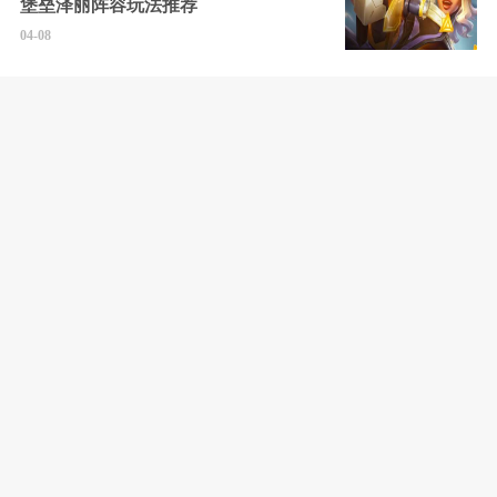
堡垒泽丽阵容玩法推荐
04-08
云顶之弈S14圣灵杀手劫阵容怎么玩
S14圣灵杀手劫阵容推荐
04-08
云顶之弈14赛季最强阵容有什么 14赛
季11套强势阵容推荐一览
04-08
燕云十六声10个枯井位置大全 陇西行
四首其二十日井攻略
04-08
云顶之弈源计划夺宝活动是什么 云顶
源计划夺宝活动介绍