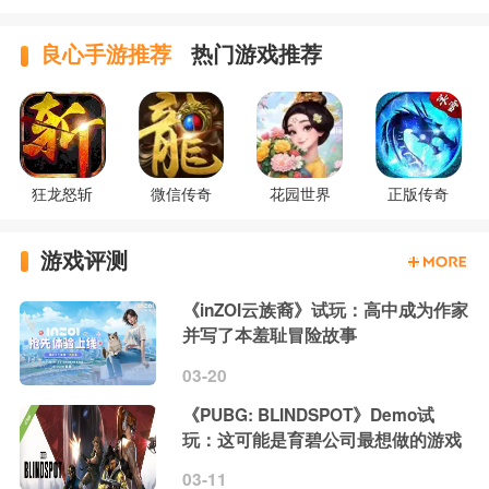
良心手游推荐
热门游戏推荐
狂龙怒斩
微信传奇
花园世界
正版传奇
游戏评测
《inZOI云族裔》试玩：高中成为作家
并写了本羞耻冒险故事
03-20
《PUBG: BLINDSPOT》Demo试
玩：这可能是育碧公司最想做的游戏
03-11