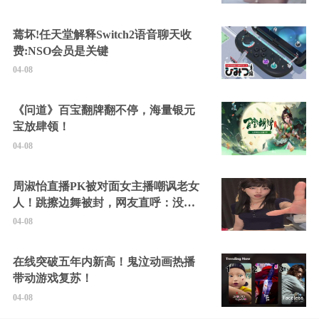
蔫坏!任天堂解释Switch2语音聊天收
费:NSO会员是关键
04-08
《问道》百宝翻牌翻不停，海量银元
宝放肆领！
04-08
周淑怡直播PK被对面女主播嘲讽老女
人！跳擦边舞被封，网友直呼：没边
硬擦封的好！
04-08
在线突破五年内新高！鬼泣动画热播
带动游戏复苏！
04-08