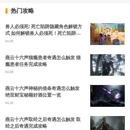
热门攻略
兽人必须死! 死亡陷阱隐藏角色解锁方
式 如何解锁兽人必须死！死亡陷阱中
的隐藏角色
04-08
燕云十六声猫瘾患者奇遇怎么触发 猫
瘾患者任务完成攻略
04-08
燕云十六声神秘的借条奇遇怎么触发
绝世财宝秘籍好酒位置一览
04-08
燕云十六声取经之后奇遇怎么触发 取
经之后奇遇完成攻略