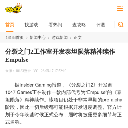
找游戏
看热闹
查攻略
评测
新游
首页
>
>
>
18183首页
新闻中心
游戏新闻
正文
分裂之门2工作室开发泰坦陨落精神续作
Empulse
来源：18183整合
VC
26-05-17 17:52:10
据Insider Gaming报道，《分裂之门2》开发商
1047 Games正在制作一款内部代号为“Empulse”的《泰
坦陨落》精神续作。该项目仍处于非常早期的pre-alpha
阶段，因此一切后续都可能根据开发进度调整。官方计
划于今年晚些时候正式公布，届时将披露更多细节与正
式名称。