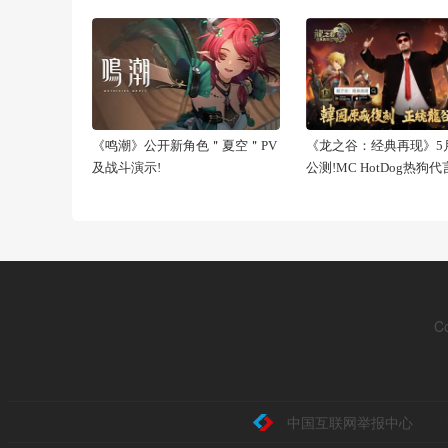
《鸣潮》公开新角色＂夏空＂PV
《龙之谷：经典再现》5月
及战斗演示!
公测!MC HotDog热狗
C
中国互联网举报中心