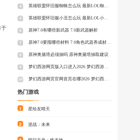
英雄联盟怀旧服蜘蛛怎么玩 最新LOL蜘蛛天赋符文
4
英雄联盟怀旧服小丑怎么玩 最新LOL小丑天赋符文
5
将于
原神7.0有哪些新武器 7.0新武器解析
6
原神7.0要囤哪些材料 7.0角色武器养成材料一览
7
原神奥黛塔必须抽吗 原神奥黛塔抽取建议
8
梦幻西游网页版入口进入2026 梦幻西游网页版秒玩官网
9
梦幻西游网页官网首页在哪2026 梦幻西游网页官网页面一览
10
热门游戏
1
星绘友晴天
2
逆战：未来
3
明日方舟：终末地