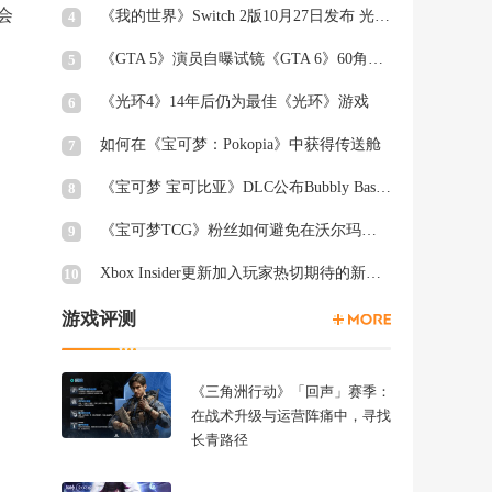
会
《我的世界》Switch 2版10月27日发布 光照阴影升级
4
《GTA 5》演员自曝试镜《GTA 6》60角色均未获回复
5
《光环4》14年后仍为最佳《光环》游戏
6
如何在《宝可梦：Pokopia》中获得传送舱
7
《宝可梦 宝可比亚》DLC公布Bubbly Basin Habitat Dex列表
8
《宝可梦TCG》粉丝如何避免在沃尔玛周三被“烤”
9
Xbox Insider更新加入玩家热切期待的新功能
10
游戏评测
《三角洲行动》「回声」赛季：
在战术升级与运营阵痛中，寻找
长青路径