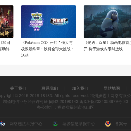
29日
《Pokémon GO》开启＂强大与
《光遇：双星》动画电影首
代言助阵
极致最终章：铁臂全球大挑战＂
开!将于游戏内限时放映
活动
关于我们
|
联系我们
|
加入我们
|
网站地图
|
opyright © 2015-2018 18183. All rights reserved. 福州妖霸山网络有限
增值电信业务经营许可证 闽B2-20190143
闽ICP备2024058879号-30
办公地址：福建省福州市仓山区
网络违法举报中心
垃圾信息举报中心
备案号