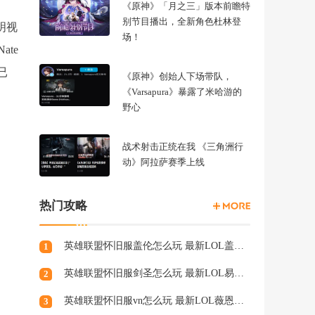
《原神》「月之三」版本前瞻特
别节目播出，全新角色杜林登
明视
场！
te
已
《原神》创始人下场带队，
《Varsapura》暴露了米哈游的
野心
战术射击正统在我 《三角洲行
动》阿拉萨赛季上线
热门攻略
英雄联盟怀旧服盖伦怎么玩 最新LOL盖伦天赋符文
1
英雄联盟怀旧服剑圣怎么玩 最新LOL易天赋符文
2
英雄联盟怀旧服vn怎么玩 最新LOL薇恩天赋符文
3