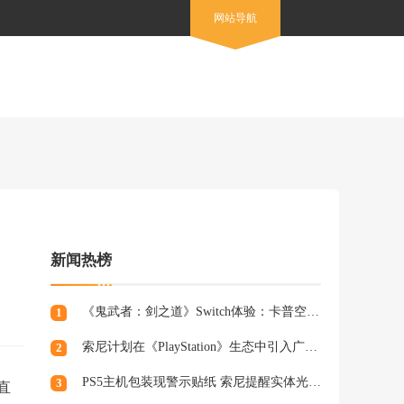
网站导航
新闻热榜
《鬼武者：剑之道》Switch体验：卡普空的又一力作
1
索尼计划在《PlayStation》生态中引入广告，组建专业营销团队
2
PS5主机包装现警示贴纸 索尼提醒实体光盘生产将终止
3
直