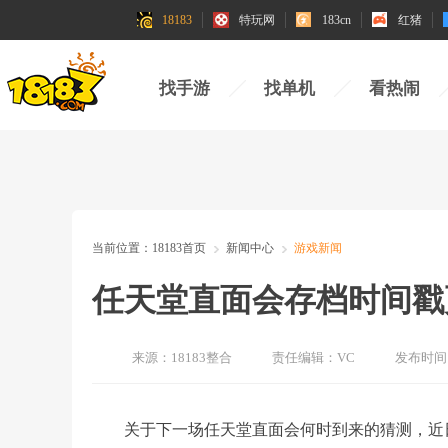
18183
特玩网
183cn
红猪
找手游
找单机
看热闹
当前位置：
18183首页
新闻中心
游戏新闻
任天堂直面会存档时间戳
来源：
18183整合
责任编辑：
VC
发布时间
关于下一场任天堂直面会何时到来的猜测，近