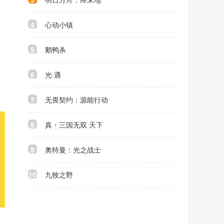
4
心动小镇
5
鹅鸭杀
6
光·遇
7
无畏契约：源能行动
8
真・三国无双 天下
9
奥特曼：光之战士
10
九牧之野