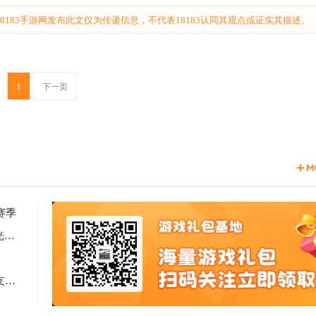
183手游网发布此文仅为传递信息，不代表18183认同其观点或证实其描述。
1
下一页
赛季
2天见证新时代游戏研发的速度与潜能 —— TapTap聚光灯48小时GameJam开启报名
Computex 2025: RTX 5060上市，超125款游戏和应用支持DLSS 4