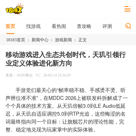
找游戏
看热闹
查攻略
评测
新游
首页
>
>
>
18183首页
新闻中心
游戏新闻
正文
移动游戏进入生态共创时代，天玑引领行
业定义体验进化新方向
来源：18183整合
VC
26-05-14 19:24:29
手游党们最关心的“帧率稳不稳、手感烫不烫、听
声辨位准不准”，在MDDC 2026上被联发科拆解成了一
个个具体的技术方案。从天玑倍帧3.0到LE Audio低延
迟，从天玑自适应调控5.0到RTP光追，这些晦涩的名
词最终指向同一个目标：让旗舰芯片的理论性能，完
整、稳定地兑现为玩家掌中的实际体验。