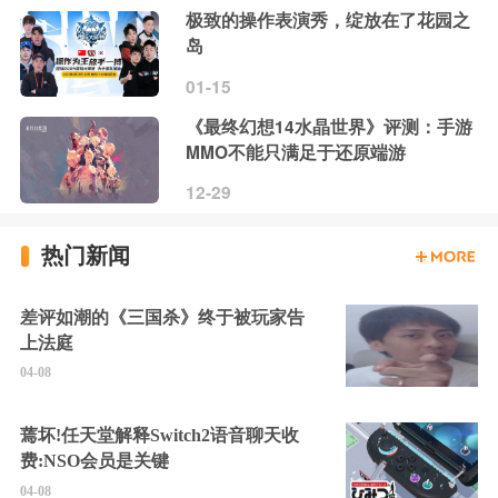
极致的操作表演秀，绽放在了花园之
岛
01-15
《最终幻想14水晶世界》评测：手游
MMO不能只满足于还原端游
12-29
热门新闻
差评如潮的《三国杀》终于被玩家告
上法庭
04-08
蔫坏!任天堂解释Switch2语音聊天收
费:NSO会员是关键
04-08