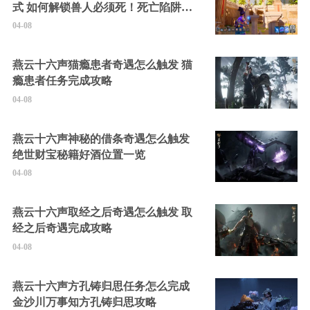
式 如何解锁兽人必须死！死亡陷阱中
的隐藏角色
04-08
燕云十六声猫瘾患者奇遇怎么触发 猫
瘾患者任务完成攻略
04-08
燕云十六声神秘的借条奇遇怎么触发
绝世财宝秘籍好酒位置一览
04-08
燕云十六声取经之后奇遇怎么触发 取
经之后奇遇完成攻略
04-08
燕云十六声方孔铸归思任务怎么完成
金沙川万事知方孔铸归思攻略