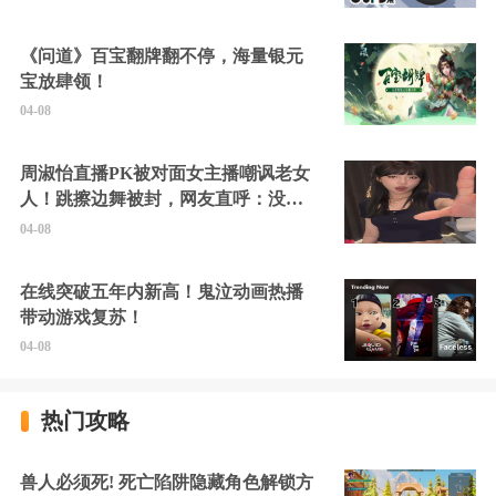
《问道》百宝翻牌翻不停，海量银元
宝放肆领！
04-08
周淑怡直播PK被对面女主播嘲讽老女
人！跳擦边舞被封，网友直呼：没边
硬擦封的好！
04-08
在线突破五年内新高！鬼泣动画热播
带动游戏复苏！
04-08
热门攻略
兽人必须死! 死亡陷阱隐藏角色解锁方