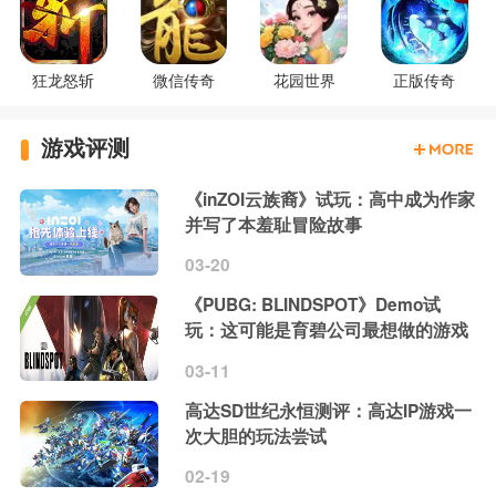
狂龙怒斩
微信传奇
花园世界
正版传奇
游戏评测
《inZOI云族裔》试玩：高中成为作家
并写了本羞耻冒险故事
03-20
《PUBG: BLINDSPOT》Demo试
玩：这可能是育碧公司最想做的游戏
03-11
高达SD世纪永恒测评：高达IP游戏一
次大胆的玩法尝试
02-19