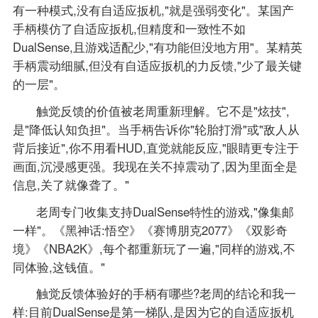
有一种模式,没有自适应扳机,"就是强弱变化"。某国产
手柄模仿了自适应扳机,但精度和一致性不如
DualSense,且游戏适配少,"有功能但没地方用"。某精英
手柄震动细腻,但没有自适应扳机的力反馈,"少了最关键
的一层"。
触觉反馈的价值被老周重新理解。它不是"炫技",
是"降低认知负担"。当手柄告诉你"轮胎打滑"或"敌人从
背后接近",你不用看HUD,直觉就能反应,"眼睛更专注于
画面,沉浸感更强。我现在关不掉震动了,因为里面全是
信息,关了就像聋了。"
老周专门收集支持DualSense特性的游戏,"像集邮
一样"。《黑神话:悟空》《赛博朋克2077》《双影奇
境》《NBA2K》,每个都重新玩了一遍,"同样的游戏,不
同体验,这钱值。"
触觉反馈体验好的手柄有哪些?老周的结论和我一
样:目前DualSense是第一梯队,是因为它的自适应扳机