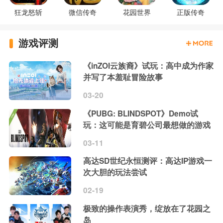
狂龙怒斩
微信传奇
花园世界
正版传奇
游戏评测
《inZOI云族裔》试玩：高中成为作家
并写了本羞耻冒险故事
03-20
《PUBG: BLINDSPOT》Demo试
玩：这可能是育碧公司最想做的游戏
03-11
高达SD世纪永恒测评：高达IP游戏一
次大胆的玩法尝试
02-19
极致的操作表演秀，绽放在了花园之
岛