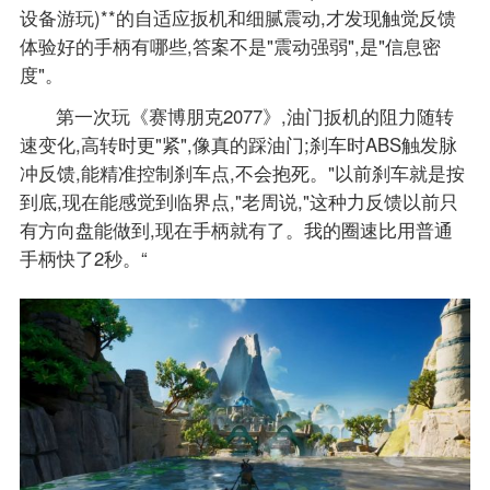
设备游玩)**的自适应扳机和细腻震动,才发现触觉反馈
体验好的手柄有哪些,答案不是"震动强弱",是"信息密
度"。
第一次玩《赛博朋克2077》,油门扳机的阻力随转
速变化,高转时更"紧",像真的踩油门;刹车时ABS触发脉
冲反馈,能精准控制刹车点,不会抱死。"以前刹车就是按
到底,现在能感觉到临界点,"老周说,"这种力反馈以前只
有方向盘能做到,现在手柄就有了。我的圈速比用普通
手柄快了2秒。“