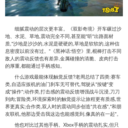
细腻震动的层次更丰富。《双影奇境》开车碾过沙
地、水泥、草地,震动完全不同,甚至能"听"出路面材
质,"沙地是沙沙的,水泥是硬硬的,草地是软软的,这种信
息密度以前没有过。"《黑神话:悟空》里,棍棒打击不同
敌人的震动反馈也有差异,金属碰撞的清脆、皮肉打击
的厚重,都能通过手柄感知。
什么游戏最能体现触觉反馈?老周总结了四类:赛车
类,自适应扳机的油门刹车无可替代,驾驶从"按键"变
成"操作";动作类,打击感的震动反馈增强战斗沉浸,刀刀
到肉;冒险类,环境探索时的触觉提示让旅程更有质感,世
界更真实;合作类,双人时的震动同步创造"共在感","和朋
友联机,他那边受击我这边也能感觉到,像真的在一起"。
他也对比过其他手柄。Xbox手柄的震动扎实,但只