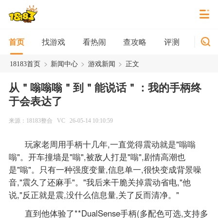
找游戏
看热闹
查攻略
评测
新游
首页
>
>
>
18183首页
新闻中心
游戏新闻
正文
从＂嗡嗡嗡＂到＂能说话＂：我的手柄终
于会表达了
来源：18183整合
VC
26-05-14 10:10:59
玩家老周用手柄十几年,一直觉得震动就是"嗡嗡
嗡"。开车撞墙是"嗡",被敌人打是"嗡",剧情高潮也
是"嗡"。只有一种强度变量,信息单一,很快变成背景噪
音,"震久了还麻手"。"我后来干脆关掉震动省电,"他
说,"反正就是震,没什么信息量,关了反而清净。"
直到他体验了**DualSense手柄(多配色可选,支持多