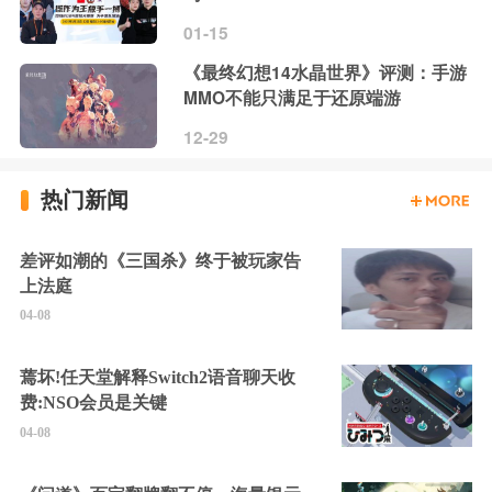
01-15
《最终幻想14水晶世界》评测：手游
MMO不能只满足于还原端游
12-29
热门新闻
差评如潮的《三国杀》终于被玩家告
上法庭
04-08
蔫坏!任天堂解释Switch2语音聊天收
费:NSO会员是关键
04-08