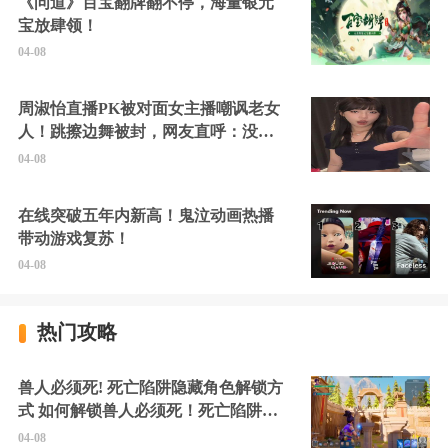
《问道》百宝翻牌翻不停，海量银元
宝放肆领！
04-08
周淑怡直播PK被对面女主播嘲讽老女
人！跳擦边舞被封，网友直呼：没边
硬擦封的好！
04-08
在线突破五年内新高！鬼泣动画热播
带动游戏复苏！
04-08
热门攻略
兽人必须死! 死亡陷阱隐藏角色解锁方
式 如何解锁兽人必须死！死亡陷阱中
的隐藏角色
04-08