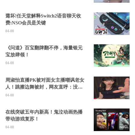
蔫坏!任天堂解释Switch2语音聊天收
费:NSO会员是关键
04-08
《问道》百宝翻牌翻不停，海量银元
宝放肆领！
04-08
周淑怡直播PK被对面女主播嘲讽老女
人！跳擦边舞被封，网友直呼：没边
硬擦封的好！
04-08
在线突破五年内新高！鬼泣动画热播
带动游戏复苏！
04-08