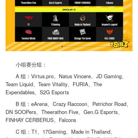
小组赛分组：
A 组：Virtus.pro、Natus Vincere、JD Gaming、
Team Liquid、Team Vitality、FURIA、The
Expendables、S2G Esports
B 组：eArena、Crazy Raccoon、Petrichor Road、
DN SOOPers、Theerathon Five、Gen.G Esports、
FINHAY CERBERUS、Falcons
C 组：T1、17Gaming、Made in Thailand、