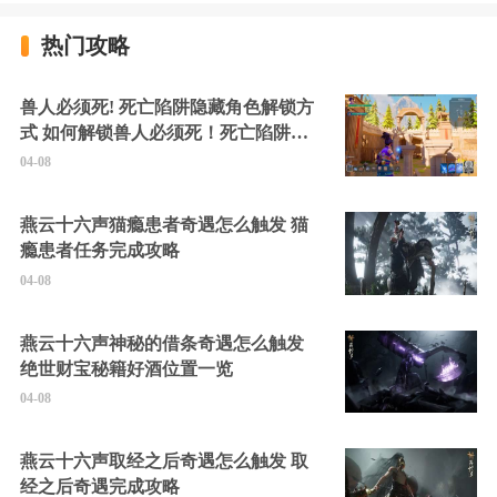
热门攻略
兽人必须死! 死亡陷阱隐藏角色解锁方
式 如何解锁兽人必须死！死亡陷阱中
的隐藏角色
04-08
燕云十六声猫瘾患者奇遇怎么触发 猫
瘾患者任务完成攻略
04-08
燕云十六声神秘的借条奇遇怎么触发
绝世财宝秘籍好酒位置一览
04-08
燕云十六声取经之后奇遇怎么触发 取
经之后奇遇完成攻略