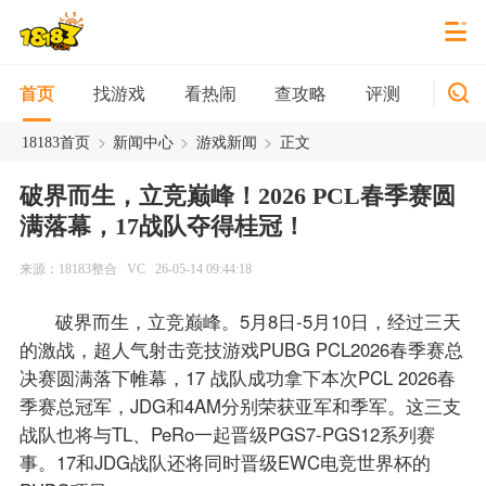
找游戏
看热闹
查攻略
评测
新游
首页
>
>
>
18183首页
新闻中心
游戏新闻
正文
破界而生，立竞巅峰！2026 PCL春季赛圆
满落幕，17战队夺得桂冠！
来源：18183整合
VC
26-05-14 09:44:18
破界而生，立竞巅峰。5月8日-5月10日，经过三天
的激战，超人气射击竞技游戏PUBG PCL2026春季赛总
决赛圆满落下帷幕，17 战队成功拿下本次PCL 2026春
季赛总冠军，JDG和4AM分别荣获亚军和季军。这三支
战队也将与TL、PeRo一起晋级PGS7-PGS12系列赛
事。17和JDG战队还将同时晋级EWC电竞世界杯的