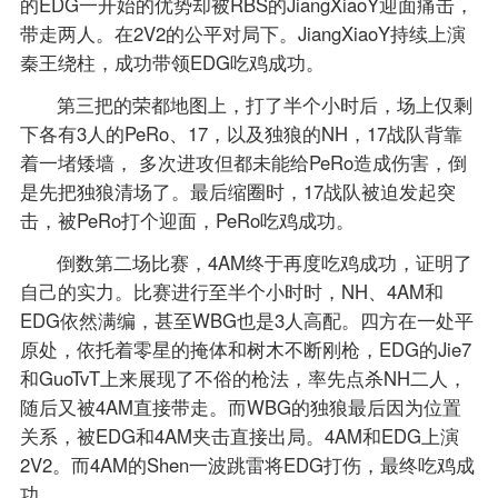
的EDG一开始的优势却被RBS的JiangXiaoY迎面痛击，
带走两人。在2V2的公平对局下。JiangXiaoY持续上演
秦王绕柱，成功带领EDG吃鸡成功。
第三把的荣都地图上，打了半个小时后，场上仅剩
下各有3人的PeRo、17，以及独狼的NH，17战队背靠
着一堵矮墙， 多次进攻但都未能给PeRo造成伤害，倒
是先把独狼清场了。最后缩圈时，17战队被迫发起突
击，被PeRo打个迎面，PeRo吃鸡成功。
倒数第二场比赛，4AM终于再度吃鸡成功，证明了
自己的实力。比赛进行至半个小时时，NH、4AM和
EDG依然满编，甚至WBG也是3人高配。四方在一处平
原处，依托着零星的掩体和树木不断刚枪，EDG的Jie7
和GuoTvT上来展现了不俗的枪法，率先点杀NH二人，
随后又被4AM直接带走。而WBG的独狼最后因为位置
关系，被EDG和4AM夹击直接出局。4AM和EDG上演
2V2。而4AM的Shen一波跳雷将EDG打伤，最终吃鸡成
功。