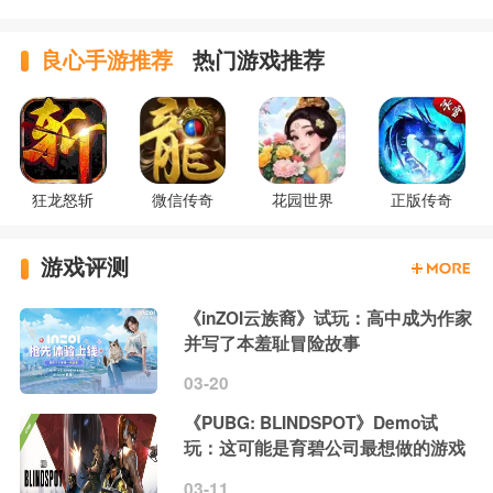
良心手游推荐
热门游戏推荐
狂龙怒斩
微信传奇
花园世界
正版传奇
游戏评测
《inZOI云族裔》试玩：高中成为作家
并写了本羞耻冒险故事
03-20
《PUBG: BLINDSPOT》Demo试
玩：这可能是育碧公司最想做的游戏
03-11