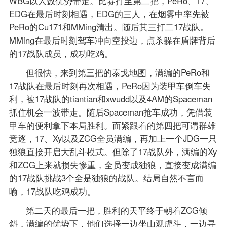
WBG以人数优势带走。比赛打至第二把，PeRo、17、
EDG在最后时刻相遇，EDG的三人，在烟雾中率先被
PeRo的Cu171和MMing清出。随后其三打二17战队。
MMing在最后时刻驾车冲向空投边，点杀躲在盾牌背后
的17战队成员，成功吃鸡。
但很快，来到第三把的泰戈地图，满编的PeRo和
17战队在最后时刻再次相遇，PeRo因为装甲车倒车失
利，被17战队的tiantian和xwudd以及4AM的Spaceman
抓住机会一波带走。随后Spaceman抢车成功，凭借装
甲车的便利拿下本局胜利。而紧跟着的第四把可谓群雄
竞逐，17、Xy以及ZCG全员满编，再加上一个JDG一只
独狼直接开启大乱斗模式。但除了17战队外，满编的Xy
和ZCG上来就损失惨重，全员变成独狼，直接变成满编
的17战队挑战3个全是独狼的战队。结局自然不言而
喻，17战队吃鸡成功。
第二天的最后一把，胜利的天平终于朝着ZCG倾
斜，满编的优势下，他们选择一边坐山观虎斗，一边寻