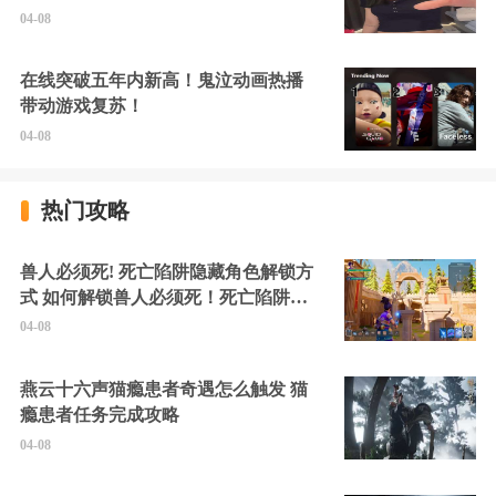
硬擦封的好！
04-08
在线突破五年内新高！鬼泣动画热播
带动游戏复苏！
04-08
热门攻略
兽人必须死! 死亡陷阱隐藏角色解锁方
式 如何解锁兽人必须死！死亡陷阱中
的隐藏角色
04-08
燕云十六声猫瘾患者奇遇怎么触发 猫
瘾患者任务完成攻略
04-08