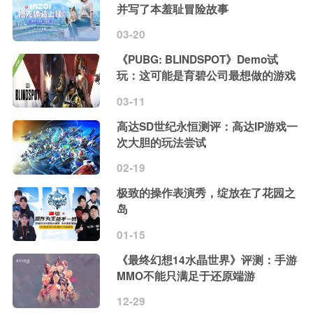
并写了本羞耻冒险故事
03-20
《PUBG: BLINDSPOT》Demo试
玩：这可能是育碧公司最想做的游戏
03-11
高达SD世纪永恒测评：高达IP游戏一
次大胆的玩法尝试
02-19
极致的操作表演秀，绽放在了花园之
岛
01-15
《最终幻想14水晶世界》评测：手游
MMO不能只满足于还原端游
12-29