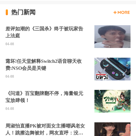
热门新闻
差评如潮的《三国杀》终于被玩家告
上法庭
04-08
蔫坏!任天堂解释Switch2语音聊天收
费:NSO会员是关键
04-08
《问道》百宝翻牌翻不停，海量银元
宝放肆领！
04-08
周淑怡直播PK被对面女主播嘲讽老女
人！跳擦边舞被封，网友直呼：没边