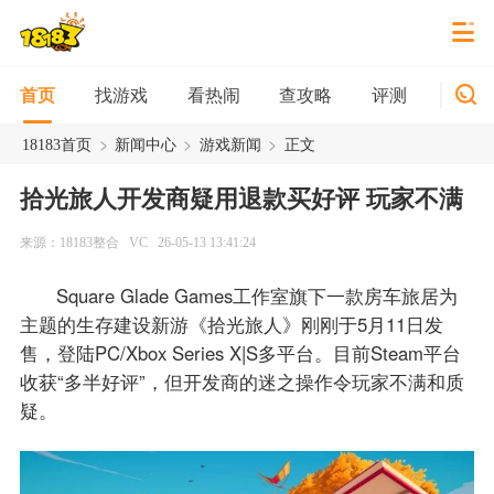
找游戏
看热闹
查攻略
评测
新游
首页
>
>
>
18183首页
新闻中心
游戏新闻
正文
拾光旅人开发商疑用退款买好评 玩家不满
来源：18183整合
VC
26-05-13 13:41:24
Square Glade Games工作室旗下一款房车旅居为
主题的生存建设新游《拾光旅人》刚刚于5月11日发
售，登陆PC/Xbox Series X|S多平台。目前Steam平台
收获“多半好评”，但开发商的迷之操作令玩家不满和质
疑。