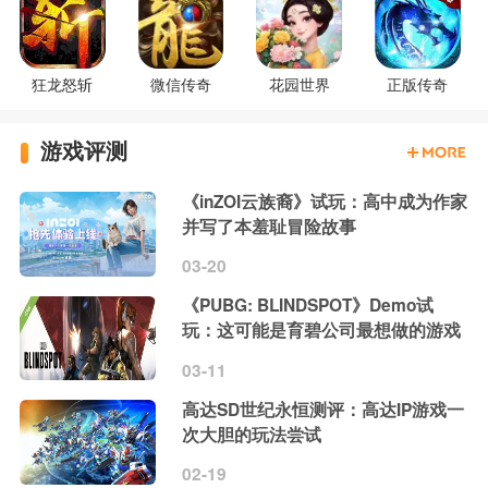
狂龙怒斩
微信传奇
花园世界
正版传奇
游戏评测
《inZOI云族裔》试玩：高中成为作家
并写了本羞耻冒险故事
03-20
《PUBG: BLINDSPOT》Demo试
玩：这可能是育碧公司最想做的游戏
03-11
高达SD世纪永恒测评：高达IP游戏一
次大胆的玩法尝试
02-19