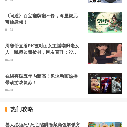
《问道》百宝翻牌翻不停，海量银元
宝放肆领！
04-08
周淑怡直播PK被对面女主播嘲讽老女
人！跳擦边舞被封，网友直呼：没边
硬擦封的好！
04-08
在线突破五年内新高！鬼泣动画热播
带动游戏复苏！
04-08
热门攻略
兽人必须死! 死亡陷阱隐藏角色解锁方