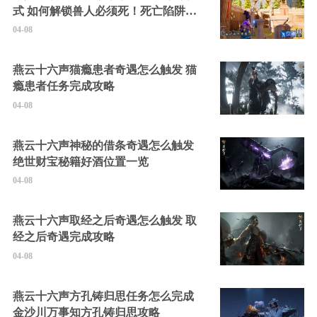
式 如何解锁兽人必须死！死亡陷阱中
的隐藏角色
04-08
燕云十六声猫瘾患者奇遇怎么触发 猫
瘾患者任务完成攻略
04-08
燕云十六声神秘的借条奇遇怎么触发
绝世财宝秘籍好酒位置一览
04-08
燕云十六声取经之后奇遇怎么触发 取
经之后奇遇完成攻略
04-08
燕云十六声方孔铸归思任务怎么完成
金沙川万事知方孔铸归思攻略