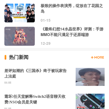
极致的操作表演秀，绽放在了花园之
岛
01-15
《最终幻想14水晶世界》评测：手游
MMO不能只满足于还原端游
12-29
热门新闻
差评如潮的《三国杀》终于被玩家告
上法庭
04-08
蔫坏!任天堂解释Switch2语音聊天收
费:NSO会员是关键
04-08