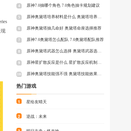
原神7.0抽哪个角色 7.0角色抽卡规划建议
4
原神奥黛塔培养材料是什么 奥黛塔培养材料一览
5
es
原神奥黛塔抽几命好 奥黛塔命座选择推荐
6
表现
原神7.0奥黛塔怎么配队 7.0奥黛塔配队推荐
、
7
原神奥黛塔武器怎么选择 奥黛塔武器选择推荐
8
原神星扩散反应是什么 星扩散反应机制与特点介绍
9
原神奥黛塔技能强不强 奥黛塔技能效果介绍
10
热门游戏
1
星绘友晴天
2
逆战：未来
3
明日方舟：终末地