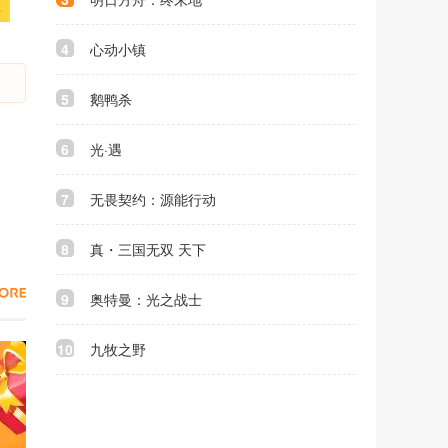
4
心动小镇
5
鹅鸭杀
6
光·遇
7
无畏契约：源能行动
8
真・三国无双 天下
9
奥特曼：光之战士
10
九牧之野