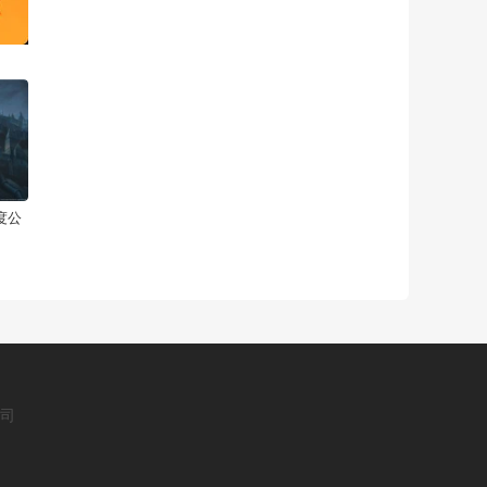
度公
公司