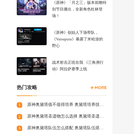
《原神》「月之三」版本前瞻特
别节目播出，全新角色杜林登
场！
《原神》创始人下场带队，
《Varsapura》暴露了米哈游的
野心
战术射击正统在我 《三角洲行
动》阿拉萨赛季上线
热门攻略
原神奥黛塔值不值得培养 奥黛塔培养技巧分享
1
原神奥黛塔圣遗物怎么选择 奥黛塔圣遗物词条选择攻略
2
原神奥黛塔队伍怎么搭配 奥黛塔队伍搭配推荐
3