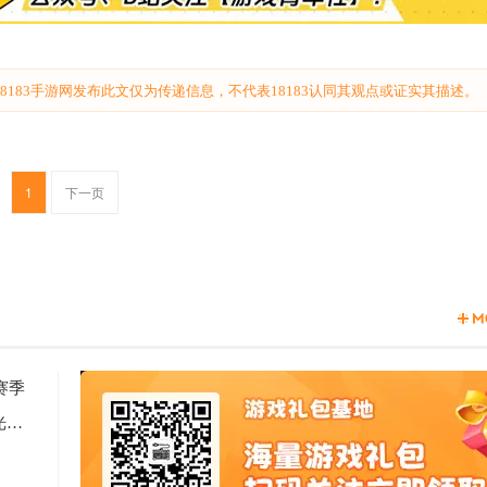
183手游网发布此文仅为传递信息，不代表18183认同其观点或证实其描述。
1
下一页
赛季
2天见证新时代游戏研发的速度与潜能 —— TapTap聚光灯48小时GameJam开启报名