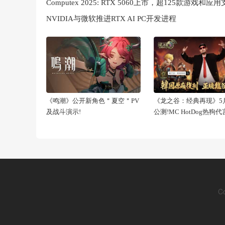
NVIDIA与微软推进RTX AI PC开发进程
《鸣潮》公开新角色＂夏空＂PV
《龙之谷：经典再现》5月
及战斗演示!
公测!MC HotDog热狗
C