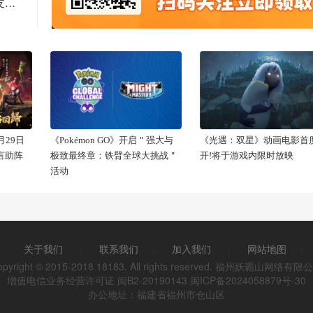
Computex 2025: RTX 5060上市，超125款游戏和应用支持DLSS 4
29日
《Pokémon GO》开启＂强大与
《光遇：双星》动画电影首
代言助阵
极致最终章：铁臂全球大挑战＂
开!将于游戏内限时放映
活动
关于我们
|
联系我们
|
加入我们
|
网站地图
|
opyright © 2015-2018 18183. All rights reserved. 福州妖霸山网络有限
增值电信业务经营许可证 闽B2-20190143
闽ICP备2024058879号-30
办公地址：福建省福州市仓山区