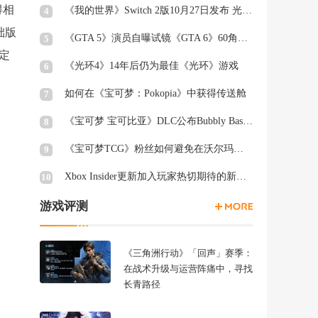
得相
《我的世界》Switch 2版10月27日发布 光照阴影升级
4
础版
《GTA 5》演员自曝试镜《GTA 6》60角色均未获回复
5
定
《光环4》14年后仍为最佳《光环》游戏
6
如何在《宝可梦：Pokopia》中获得传送舱
7
《宝可梦 宝可比亚》DLC公布Bubbly Basin Habitat Dex列表
8
《宝可梦TCG》粉丝如何避免在沃尔玛周三被“烤”
9
Xbox Insider更新加入玩家热切期待的新功能
10
游戏评测
《三角洲行动》「回声」赛季：
在战术升级与运营阵痛中，寻找
长青路径