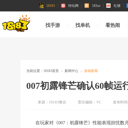
18183
特玩网
183cn
红猪
找手游
找单机
看热闹
当前位置：
18183首页
新闻中心
游戏新闻
007初露锋芒确认60帧运行 
来源：
18183整合
责任编辑：
VC
发布时间
在玩家对《007：初露锋芒》性能表现担忧数月后，