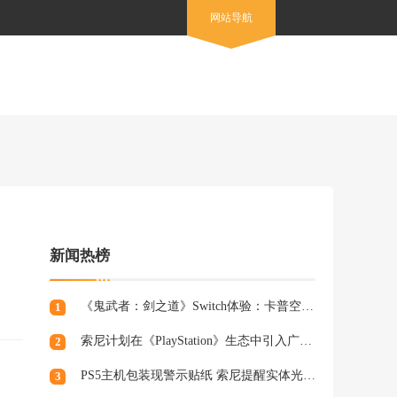
网站导航
新闻热榜
《鬼武者：剑之道》Switch体验：卡普空的又一力作
1
索尼计划在《PlayStation》生态中引入广告，组建专业营销团队
2
PS5主机包装现警示贴纸 索尼提醒实体光盘生产将终止
3