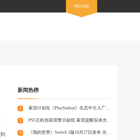
网站导航
新闻热榜
索尼计划在《PlayStation》生态中引入广告，组建专业营销团队
1
PS5主机包装现警示贴纸 索尼提醒实体光盘生产将终止
2
《我的世界》Switch 2版10月27日发布 光照阴影升级
3
测到