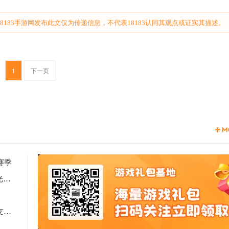
183手游网发布此文仅为传递信息，不代表18183认同其观点或证实其描述。
1
下一页
赛季
2天见证新时代游戏研发的速度与潜能 —— TapTap聚光灯48小时GameJam开启报名
Computex 2025: RTX 5060上市，超125款游戏和应用支持DLSS 4