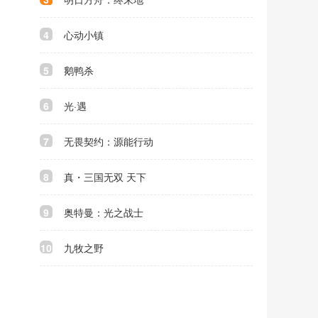
4
心动小镇
5
鹅鸭杀
6
光·遇
7
无畏契约：源能行动
8
真・三国无双 天下
9
奥特曼：光之战士
10
九牧之野