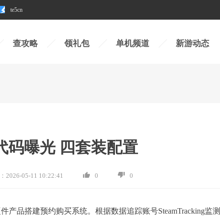
te5cn
查攻略
领礼包
单机频道
新游动态
系统代码曝光 四套装配置
：
2026-05-11 10:22:41
0
0
ne硬件产品搭建预约购买系统。根据数据追踪账号SteamTracking监