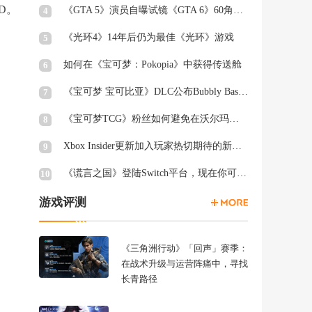
D。
《GTA 5》演员自曝试镜《GTA 6》60角色均未获回复
4
《光环4》14年后仍为最佳《光环》游戏
5
如何在《宝可梦：Pokopia》中获得传送舱
6
《宝可梦 宝可比亚》DLC公布Bubbly Basin Habitat Dex列表
7
《宝可梦TCG》粉丝如何避免在沃尔玛周三被“烤”
8
Xbox Insider更新加入玩家热切期待的新功能
9
《谎言之国》登陆Switch平台，现在你可以在厕所里愤怒退出游戏
10
游戏评测
《三角洲行动》「回声」赛季：
在战术升级与运营阵痛中，寻找
长青路径