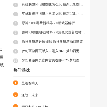
英雄联盟怀旧服蜘蛛怎么玩 最新LOL蜘蛛天赋符文
4
英雄联盟怀旧服小丑怎么玩 最新LOL小丑天赋符文
5
原神7.0有哪些新武器 7.0新武器解析
6
原神7.0要囤哪些材料 7.0角色武器养成材料一览
7
原神奥黛塔必须抽吗 原神奥黛塔抽取建议
8
买
梦幻西游网页版入口进入2026 梦幻西游网页版秒玩官网
9
约用
梦幻西游网页官网首页在哪2026 梦幻西游网页官网页面一览
10
他硬
热门游戏
1
星绘友晴天
2
逆战：未来
3
明日方舟：终末地