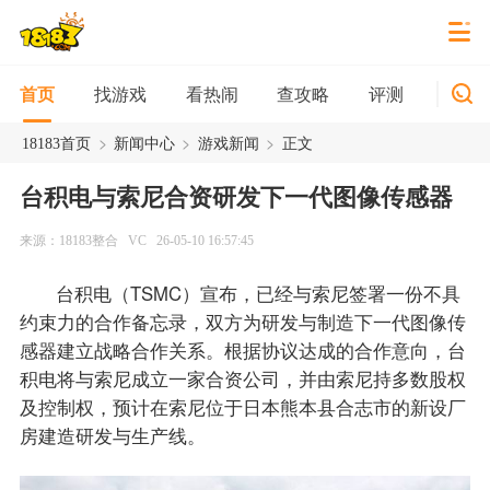
找游戏
看热闹
查攻略
评测
新游
首页
>
>
>
18183首页
新闻中心
游戏新闻
正文
台积电与索尼合资研发下一代图像传感器
来源：18183整合
VC
26-05-10 16:57:45
台积电（TSMC）宣布，已经与索尼签署一份不具
约束力的合作备忘录，双方为研发与制造下一代图像传
感器建立战略合作关系。根据协议达成的合作意向，台
积电将与索尼成立一家合资公司，并由索尼持多数股权
及控制权，预计在索尼位于日本熊本县合志市的新设厂
房建造研发与生产线。