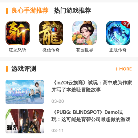
良心手游推荐
热门游戏推荐
狂龙怒斩
微信传奇
花园世界
正版传奇
游戏评测
《inZOI云族裔》试玩：高中成为作家
并写了本羞耻冒险故事
03-20
《PUBG: BLINDSPOT》Demo试
玩：这可能是育碧公司最想做的游戏
03-11