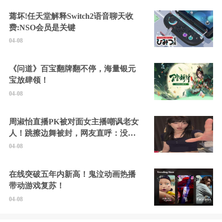
蔫坏!任天堂解释Switch2语音聊天收
费:NSO会员是关键
04-08
《问道》百宝翻牌翻不停，海量银元
宝放肆领！
04-08
周淑怡直播PK被对面女主播嘲讽老女
人！跳擦边舞被封，网友直呼：没边
硬擦封的好！
04-08
在线突破五年内新高！鬼泣动画热播
带动游戏复苏！
04-08