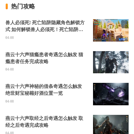
热门攻略
兽人必须死! 死亡陷阱隐藏角色解锁方
式 如何解锁兽人必须死！死亡陷阱中
的隐藏角色
04-08
燕云十六声猫瘾患者奇遇怎么触发 猫
瘾患者任务完成攻略
04-08
燕云十六声神秘的借条奇遇怎么触发
绝世财宝秘籍好酒位置一览
04-08
燕云十六声取经之后奇遇怎么触发 取
经之后奇遇完成攻略
04-08