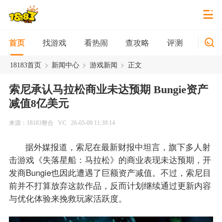
找游戏
看热闹
查攻略
评测
新游
首页
>
>
>
18183首页
新闻中心
游戏新闻
正文
索尼承认马拉松商业未达预期 Bungie资产
减值8亿美元
来源：18183整合
VC
26-05-09 11:39:14
据外媒报道，索尼在最新财报中坦言，旗下多人射
击游戏《失落星船：马拉松》的商业表现未达预期，开
发商Bungie也因此遭遇了巨额资产减值。不过，索尼目
前并不打算放弃这款作品，反而计划继续通过更新内容
与优化体验来挽救玩家活跃度。