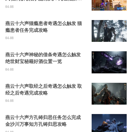
的隐藏角色
04-08
燕云十六声猫瘾患者奇遇怎么触发 猫
瘾患者任务完成攻略
04-08
燕云十六声神秘的借条奇遇怎么触发
绝世财宝秘籍好酒位置一览
04-08
燕云十六声取经之后奇遇怎么触发 取
经之后奇遇完成攻略
04-08
燕云十六声方孔铸归思任务怎么完成
金沙川万事知方孔铸归思攻略