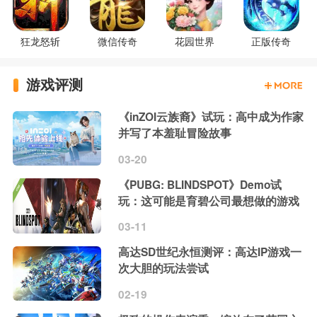
狂龙怒斩
微信传奇
花园世界
正版传奇
游戏评测
《inZOI云族裔》试玩：高中成为作家
并写了本羞耻冒险故事
03-20
《PUBG: BLINDSPOT》Demo试
玩：这可能是育碧公司最想做的游戏
03-11
高达SD世纪永恒测评：高达IP游戏一
次大胆的玩法尝试
02-19