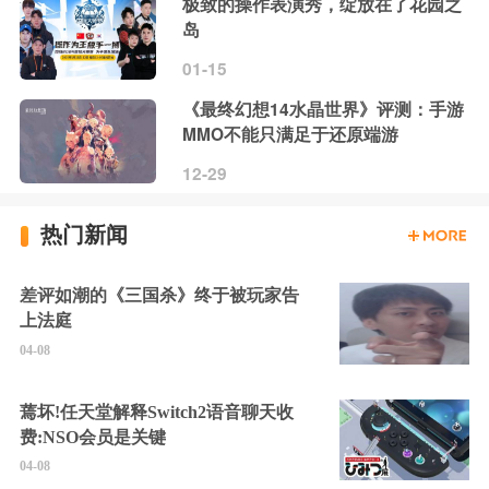
极致的操作表演秀，绽放在了花园之
岛
01-15
《最终幻想14水晶世界》评测：手游
MMO不能只满足于还原端游
12-29
热门新闻
差评如潮的《三国杀》终于被玩家告
上法庭
04-08
蔫坏!任天堂解释Switch2语音聊天收
费:NSO会员是关键
04-08