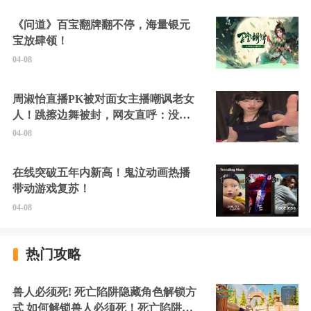
《问道》百宝翻牌翻不停，海量银元
宝放肆领！
04-08
周淑怡直播PK被对面女主播嘲讽老女
人！跳擦边舞被封，网友直呼：没边
硬擦封的好！
04-08
在线突破五年内新高！鬼泣动画热播
带动游戏复苏！
04-08
热门攻略
兽人必须死! 死亡陷阱隐藏角色解锁方
式 如何解锁兽人必须死！死亡陷阱中