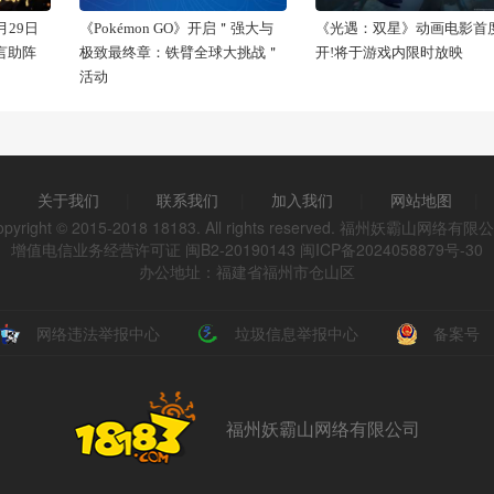
29日
《Pokémon GO》开启＂强大与
《光遇：双星》动画电影首
代言助阵
极致最终章：铁臂全球大挑战＂
开!将于游戏内限时放映
活动
关于我们
|
联系我们
|
加入我们
|
网站地图
|
opyright © 2015-2018 18183. All rights reserved. 福州妖霸山网络有限
增值电信业务经营许可证 闽B2-20190143
闽ICP备2024058879号-30
办公地址：福建省福州市仓山区
网络违法举报中心
垃圾信息举报中心
备案号
福州妖霸山网络有限公司