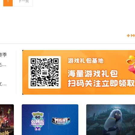
1
下一页
赛季
2天见证新时代游戏研发的速度与潜能 —— TapTap聚光灯48小时GameJam开启报名
Computex 2025: RTX 5060上市，超125款游戏和应用支持DLSS 4