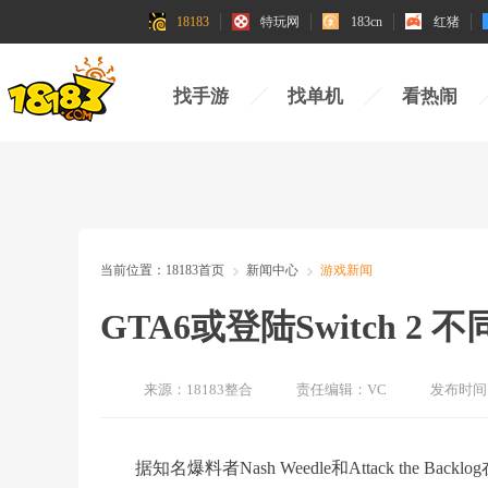
18183
特玩网
183cn
红猪
找手游
找单机
看热闹
当前位置：
18183首页
新闻中心
游戏新闻
GTA6或登陆Switch 2 
来源：
18183整合
责任编辑：
VC
发布时间
据知名爆料者Nash Weedle和Attack the 