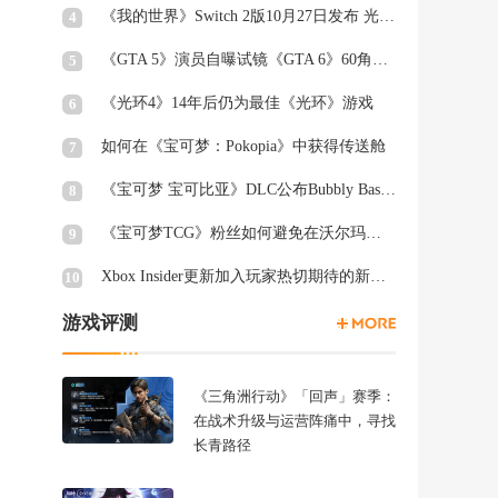
《我的世界》Switch 2版10月27日发布 光照阴影升级
4
《GTA 5》演员自曝试镜《GTA 6》60角色均未获回复
5
《光环4》14年后仍为最佳《光环》游戏
6
如何在《宝可梦：Pokopia》中获得传送舱
7
《宝可梦 宝可比亚》DLC公布Bubbly Basin Habitat Dex列表
8
《宝可梦TCG》粉丝如何避免在沃尔玛周三被“烤”
9
Xbox Insider更新加入玩家热切期待的新功能
10
游戏评测
《三角洲行动》「回声」赛季：
在战术升级与运营阵痛中，寻找
长青路径