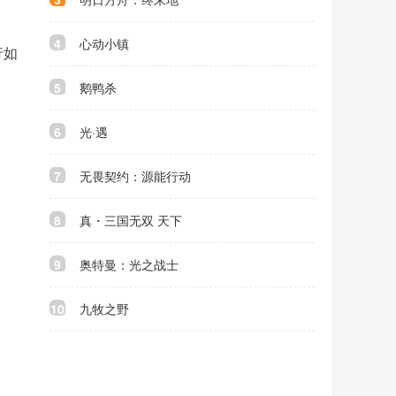
4
心动小镇
行如
5
鹅鸭杀
6
光·遇
7
无畏契约：源能行动
8
真・三国无双 天下
9
奥特曼：光之战士
10
九牧之野