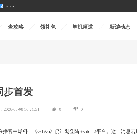
te5cn
查攻略
领礼包
单机频道
新游动态
不同步首发
：
2026-05-08 10:21:51
0
0
Backlog在播客中爆料，《GTA6》仍计划登陆Switch 2平台。这一消息若