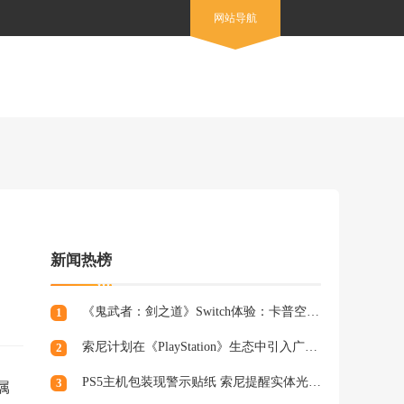
网站导航
新闻热榜
《鬼武者：剑之道》Switch体验：卡普空的又一力作
1
索尼计划在《PlayStation》生态中引入广告，组建专业营销团队
2
PS5主机包装现警示贴纸 索尼提醒实体光盘生产将终止
3
属