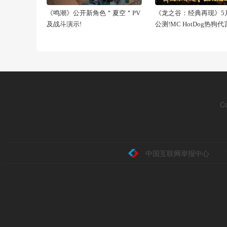
《鸣潮》公开新角色＂夏空＂PV
《龙之谷：经典再现》5月
及战斗演示!
公测!MC HotDog热狗
C
中国互联网举报中心