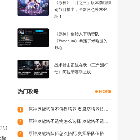
《原神》「月之三」版本前瞻特
别节目播出，全新角色杜林登
场！
《原神》创始人下场带队，
《Varsapura》暴露了米哈游的
野心
战术射击正统在我 《三角洲行
动》阿拉萨赛季上线
热门攻略
原神奥黛塔值不值得培养 奥黛塔培养技巧分享
1
原神奥黛塔圣遗物怎么选择 奥黛塔圣遗物词条选择攻略
2
过另
原神奥黛塔队伍怎么搭配 奥黛塔队伍搭配推荐
3
款极