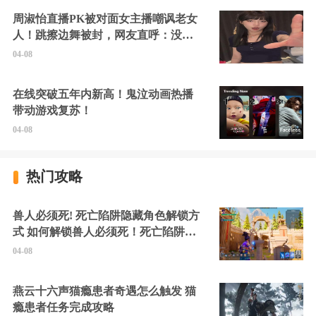
周淑怡直播PK被对面女主播嘲讽老女
人！跳擦边舞被封，网友直呼：没边
硬擦封的好！
04-08
在线突破五年内新高！鬼泣动画热播
带动游戏复苏！
04-08
热门攻略
兽人必须死! 死亡陷阱隐藏角色解锁方
式 如何解锁兽人必须死！死亡陷阱中
的隐藏角色
04-08
燕云十六声猫瘾患者奇遇怎么触发 猫
瘾患者任务完成攻略