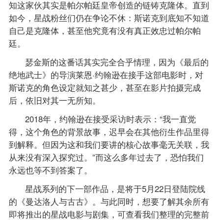
知这家伙其实是帕尔帕廷皇帝创造的链铸克隆体。直到
如今，星战粉丝们仍在争论不休：斯诺克到底知不知道
自己是克隆体，甚至他究竟有没有真正效忠过帕尔帕
廷。
瑟金斯的这番话其实完全合乎情理，因为《最后的
绝地武士》的导演莱恩·约翰逊在接手这部电影时，对
斯诺克的角色设定就知之甚少，甚至在影片拍摄完成
后，依旧对其一无所知。
2018年，约翰逊在接受采访时表示：“我一直觉
得，这个角色的背景故事，迟早会在其他衍生作品里得
到解释。但因为这和我们要讲的核心故事毫无关联，我
从来没有深入探究过。”而这么多年过去了，恐怕我们
永远也等不到答案了。
星战系列的下一部作品，是将于5月22日登陆院线
的《曼达洛人与古古》。与此同时，想要了解其余所有
即将推出的星战电影与剧集，可查看我们整理的完整前