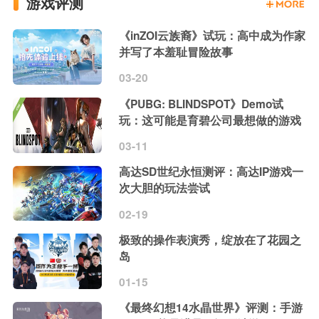
游戏评测
《inZOI云族裔》试玩：高中成为作家
并写了本羞耻冒险故事
03-20
《PUBG: BLINDSPOT》Demo试
玩：这可能是育碧公司最想做的游戏
03-11
高达SD世纪永恒测评：高达IP游戏一
次大胆的玩法尝试
02-19
极致的操作表演秀，绽放在了花园之
岛
01-15
《最终幻想14水晶世界》评测：手游