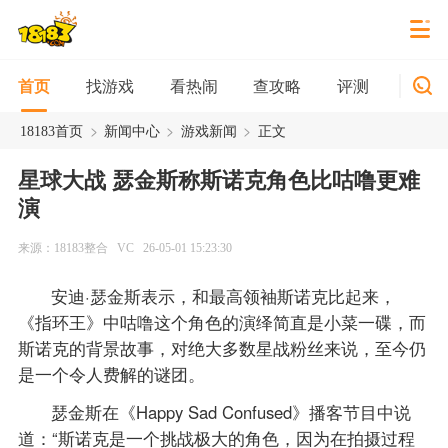
找游戏
看热闹
查攻略
评测
新游
首页
>
>
>
18183首页
新闻中心
游戏新闻
正文
星球大战 瑟金斯称斯诺克角色比咕噜更难
演
来源：18183整合
VC
26-05-01 15:23:30
安迪·瑟金斯表示，和最高领袖斯诺克比起来，
《指环王》中咕噜这个角色的演绎简直是小菜一碟，而
斯诺克的背景故事，对绝大多数星战粉丝来说，至今仍
是一个令人费解的谜团。
瑟金斯在《Happy Sad Confused》播客节目中说
道：“斯诺克是一个挑战极大的角色，因为在拍摄过程