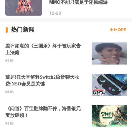
MMO不能只满足于还原端游
12-29
热门新闻
差评如潮的《三国杀》终于被玩家告
上法庭
04-08
蔫坏!任天堂解释Switch2语音聊天收
费:NSO会员是关键
04-08
《问道》百宝翻牌翻不停，海量银元
宝放肆领！
04-08