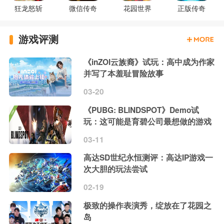
狂龙怒斩
微信传奇
花园世界
正版传奇
游戏评测
《inZOI云族裔》试玩：高中成为作家
并写了本羞耻冒险故事
03-20
《PUBG: BLINDSPOT》Demo试
玩：这可能是育碧公司最想做的游戏
03-11
高达SD世纪永恒测评：高达IP游戏一
次大胆的玩法尝试
02-19
极致的操作表演秀，绽放在了花园之
岛