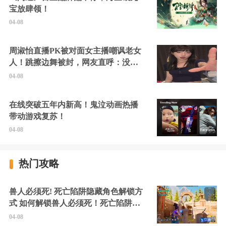
宝放肆领！
04-08
周淑怡直播PK被对面女主播嘲讽老女
人！跳擦边舞被封，网友直呼：没边
硬擦封的好！
04-08
在线突破五年内新高！鬼泣动画热播
带动游戏复苏！
04-08
热门攻略
兽人必须死! 死亡陷阱隐藏角色解锁方
式 如何解锁兽人必须死！死亡陷阱中
的隐藏角色
04-08