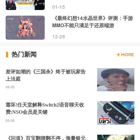
01-15
《最终幻想14水晶世界》评测：手游
MMO不能只满足于还原端游
12-29
热门新闻
差评如潮的《三国杀》终于被玩家告
上法庭
04-08
蔫坏!任天堂解释Switch2语音聊天收
费:NSO会员是关键
04-08
《问道》百宝翻牌翻不停，海量银元