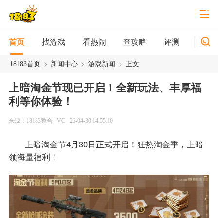
找游戏
看热闹
查攻略
评测
新游
首页
>
>
>
18183首页
新闻中心
游戏新闻
正文
上暗淘金节现已开启！全新玩法、丰厚福
利等你体验！
来源：18183整合
VC
26-04-30 14:55:10
上暗淘金节4月30日正式开启！狂热淘金季，上暗
领海量福利！