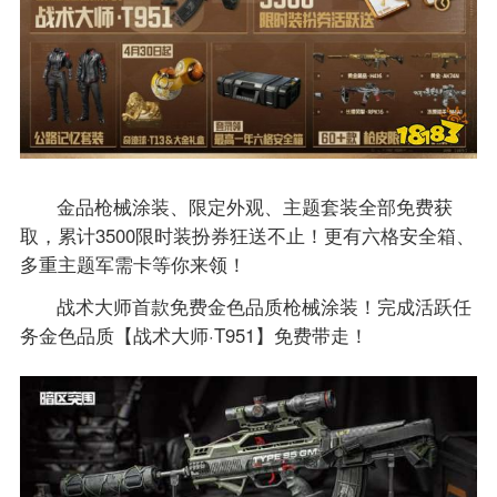
金品枪械涂装、限定外观、主题套装全部免费获
取，累计3500限时装扮券狂送不止！更有六格安全箱、
多重主题军需卡等你来领！
战术大师首款免费金色品质枪械涂装！完成活跃任
务金色品质【战术大师·T951】免费带走！