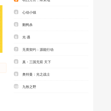
4
心动小镇
5
鹅鸭杀
6
光·遇
7
无畏契约：源能行动
8
真・三国无双 天下
9
奥特曼：光之战士
10
九牧之野