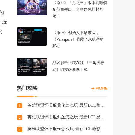
《原神》「月之三」版本前瞻特
别节目播出，全新角色杜林登
的
场！
引玩
采
《原神》创始人下场带队，
《Varsapura》暴露了米哈游的
野心
战术射击正统在我 《三角洲行
动》阿拉萨赛季上线
热门攻略
英雄联盟怀旧服盖伦怎么玩 最新LOL盖伦天赋符文
1
英雄联盟怀旧服剑圣怎么玩 最新LOL易天赋符文
2
英雄联盟怀旧服vn怎么玩 最新LOL薇恩天赋符文
3