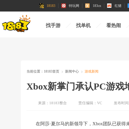
18183
特玩网
183cn
红猪
找手游
找单机
看热闹
当前位置：
18183首页
新闻中心
游戏新闻
Xbox新掌门承认PC游
来源：
18183整合
责任编辑：
VC
发布时间
在阿莎·夏尔马的新领导下，Xbox团队已获得