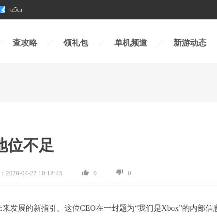
te5cn
查攻略
领礼包
单机频道
新游动态
戏地位不足
：
2026-04-27 10:18:45
0
0
未来发展的新指引。这位CEO在一封题为“我们是Xbox”的内部信