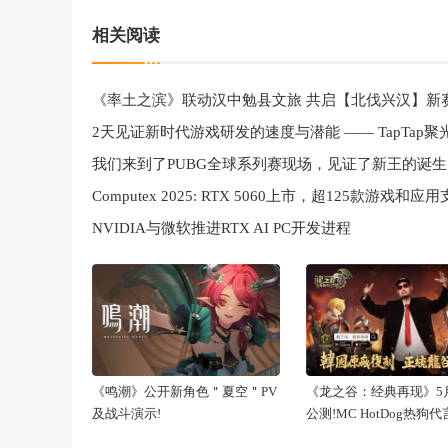
相关阅读
《率土之滨》联动汉中勉县文旅 共启【北伐兴汉】新
我们来到了PUBG全球系列赛现场，见证了新王的诞生
NVIDIA与微软推进RTX AI PC开发进程
《鸣潮》公开新角色＂夏空＂PV
《龙之谷：经典再现》5月
及战斗演示!
公测!MC HotDog热狗