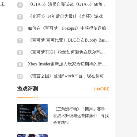
仍未
《GTA 5》演员自曝试镜《GTA 6》60角色均未获回复
4
《光环4》14年后仍为最佳《光环》游戏
5
如何在《宝可梦：Pokopia》中获得传送舱
6
《宝可梦 宝可比亚》DLC公布Bubbly Basin Habitat Dex列表
7
《宝可梦TCG》粉丝如何避免在沃尔玛周三被“烤”
8
Xbox Insider更新加入玩家热切期待的新功能
9
《谎言之国》登陆Switch平台，现在你可以在厕所里愤怒退出游戏
10
游戏评测
《三角洲行动》「回声」赛季：
在战术升级与运营阵痛中，寻找
长青路径