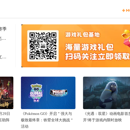
赛季
2天见证新时代游戏研发的速度与潜能 —— TapTap聚光灯48小时GameJam开启报名
Computex 2025: RTX 5060上市，超125款游戏和应用支持DLSS 4
29日
《Pokémon GO》开启＂强大与
《光遇：双星》动画电影首
代言助阵
极致最终章：铁臂全球大挑战＂
开!将于游戏内限时放映
活动