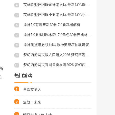
英雄联盟怀旧服蜘蛛怎么玩 最新LOL蜘蛛天赋符文
4
英雄联盟怀旧服小丑怎么玩 最新LOL小丑天赋符文
5
原神7.0有哪些新武器 7.0新武器解析
6
原神7.0要囤哪些材料 7.0角色武器养成材料一览
7
原神奥黛塔必须抽吗 原神奥黛塔抽取建议
8
梦幻西游网页版入口进入2026 梦幻西游网页版秒玩官网
9
梦幻西游网页官网首页在哪2026 梦幻西游网页官网页面一览
10
所
热门游戏
效。
1
星绘友晴天
2
逆战：未来
3
明日方舟：终末地