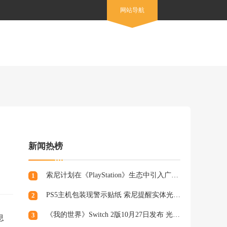
网站导航
新闻热榜
索尼计划在《PlayStation》生态中引入广告，组建专业营销团队
1
PS5主机包装现警示贴纸 索尼提醒实体光盘生产将终止
2
《我的世界》Switch 2版10月27日发布 光照阴影升级
3
息