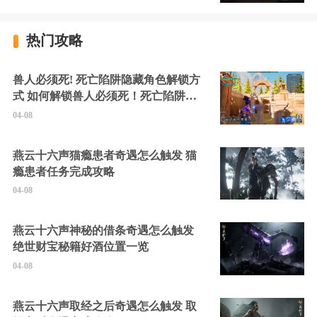
热门攻略
兽人必须死! 死亡陷阱隐藏角色解锁方
式 如何解锁兽人必须死！死亡陷阱中
的隐藏角色
04-08
燕云十六声猫瘾患者奇遇怎么触发 猫
瘾患者任务完成攻略
04-08
燕云十六声神秘的借条奇遇怎么触发
绝世财宝秘籍好酒位置一览
04-08
燕云十六声取经之后奇遇怎么触发 取