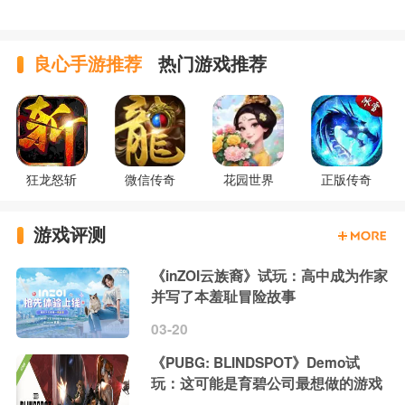
良心手游推荐
热门游戏推荐
狂龙怒斩
微信传奇
花园世界
正版传奇
游戏评测
《inZOI云族裔》试玩：高中成为作家
并写了本羞耻冒险故事
03-20
《PUBG: BLINDSPOT》Demo试
玩：这可能是育碧公司最想做的游戏