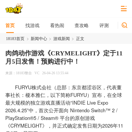
找游戏
看热闹
查攻略
评测
新游
首页
>
>
>
18183首页
新闻中心
游戏新闻
正文
肉鸽动作游戏《CRYMELIGHT》定于11
月5日发售！预购进行中！
来源：18183整合
VC
26-04-26 13:55:44
FURYU株式会社（总部：东京都涩谷区，代表董
事社长：榎本雅仁，以下简称FURYU）宣布，在全球
最大规模的独立游戏直播活动“INDIE Live Expo
2026.4.25”中，首次公开面向 Nintendo Switch™ 2 /
PlayStation®5 / Steam® 平台的原创游戏
《CRYMELIGHT》，并正式确定发售日期为2026年11