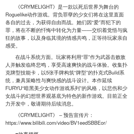
《CRYMELIGHT》是一款以死后世界为舞台的
Roguelike动作游戏。背负罪孽的少女们将在这里直面
各自的过去，为获得自由而战。她们因“爱”而犯下的
罪，将在不断的忏悔中转化为力量——交织着觉悟与疯
狂的故事，以及身临其境的情感共鸣，正等待玩家亲自
感受。
在战斗系统方面。玩家将利用“罪”作为武器击败敌
人并触发临终悲鸣，享受高速爽快的战斗体验。收集扑
克牌型技能卡，以5张手牌构筑“牌型”的扑克式Build系
统，兼具策略性与爽快感的战斗设计。本作延续
FURYU“暗黑美少女动作游戏系列”的风格，以悲伤和少
女战斗的幻想世界观基底为特色的新作游戏。目前正全
力开发中，敬请期待后续消息。
《CRYMELIGHT》 – 预告宣传片：
https://www.bilibili.com/video/BV1eedSBBEor/
■故事梗概