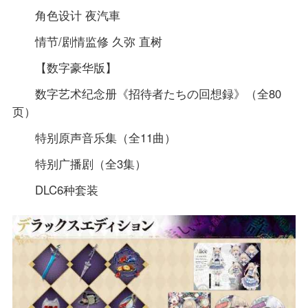
角色设计 夜汽車
情节/剧情监修 久弥 直树
【数字豪华版】
数字艺术纪念册《招待者たちの回想録》（全80
页）
特别原声音乐集（全11曲）
特别广播剧（全3集）
DLC6种套装