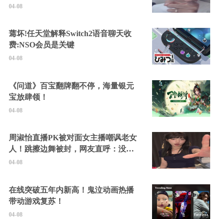
04-08
蔫坏!任天堂解释Switch2语音聊天收
费:NSO会员是关键
04-08
《问道》百宝翻牌翻不停，海量银元
宝放肆领！
04-08
周淑怡直播PK被对面女主播嘲讽老女
人！跳擦边舞被封，网友直呼：没边
硬擦封的好！
04-08
在线突破五年内新高！鬼泣动画热播
带动游戏复苏！
04-08