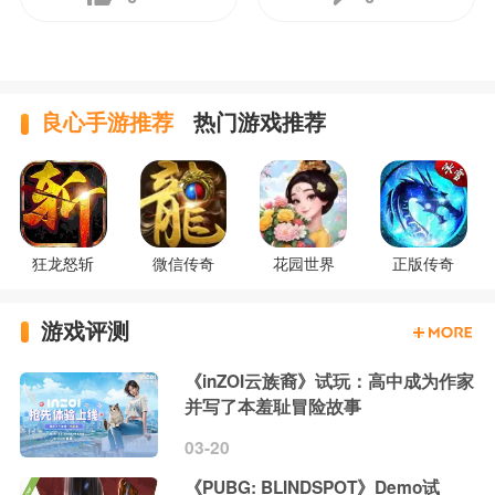
良心手游推荐
热门游戏推荐
狂龙怒斩
微信传奇
花园世界
正版传奇
游戏评测
《inZOI云族裔》试玩：高中成为作家
并写了本羞耻冒险故事
03-20
《PUBG: BLINDSPOT》Demo试