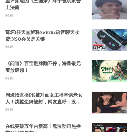
差评如潮的《三国杀》终于被玩家告
上法庭
04-08
蔫坏!任天堂解释Switch2语音聊天收
费:NSO会员是关键
04-08
《问道》百宝翻牌翻不停，海量银元
宝放肆领！
04-08
周淑怡直播PK被对面女主播嘲讽老女
人！跳擦边舞被封，网友直呼：没边
硬擦封的好！
04-08
在线突破五年内新高！鬼泣动画热播