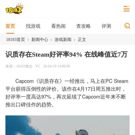
找游戏
看热闹
查攻略
评测
新游
首页
>
>
>
18183首页
新闻中心
游戏新闻
正文
识质存在Steam好评率94% 在线峰值近7万
来源：18183整合
VC
26-04-19 14:06:00
Capcom《识质存在》一经推出，马上在PC Steam
平台获得压倒性的评价。该作在4月17日周五推出时，
好评率一度高达97%，再次延续了Capcom近年来不断
推出口碑佳作的趋势。