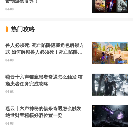
带动游戏复苏！
04-08
热门攻略
兽人必须死! 死亡陷阱隐藏角色解锁方
式 如何解锁兽人必须死！死亡陷阱中
的隐藏角色
04-08
燕云十六声猫瘾患者奇遇怎么触发 猫
瘾患者任务完成攻略
04-08
燕云十六声神秘的借条奇遇怎么触发
绝世财宝秘籍好酒位置一览
04-08