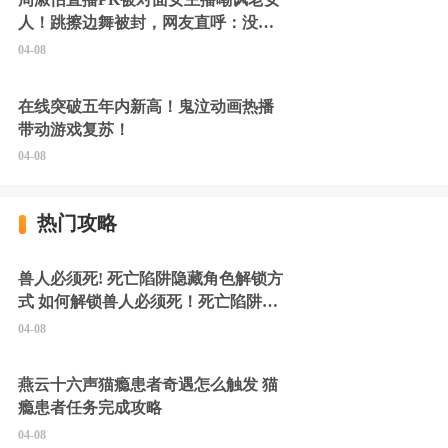
人！跳擦边舞被封，网友直呼：没边
硬擦封的好！
04-08
在线突破五年内新高！鬼泣动画热播
带动游戏复苏！
04-08
热门攻略
兽人必须死! 死亡陷阱隐藏角色解锁方
式 如何解锁兽人必须死！死亡陷阱中
的隐藏角色
04-08
燕云十六声猫瘾患者奇遇怎么触发 猫
瘾患者任务完成攻略
04-08