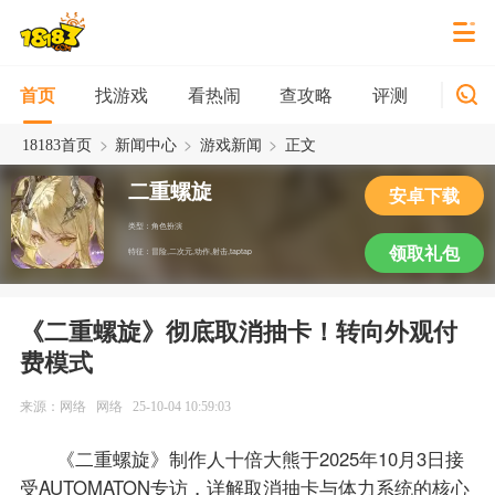
找游戏
看热闹
查攻略
评测
新游
首页
>
>
>
18183首页
新闻中心
游戏新闻
正文
二重螺旋
安卓下载
类型：角色扮演
领取礼包
特征：冒险,二次元,动作,射击,taptap
《二重螺旋》彻底取消抽卡！转向外观付
费模式
来源：网络
网络
25-10-04 10:59:03
《二重螺旋》制作人十倍大熊于2025年10月3日接
受AUTOMATON专访，详解取消抽卡与体力系统的核心