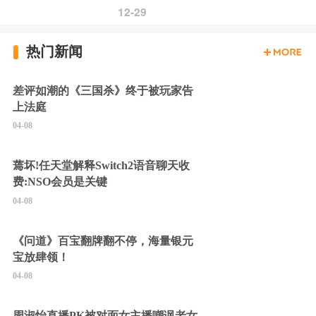
12-29
热门新闻
差评如潮的《三国杀》终于被玩家告
上法庭
04-08
蔫坏!任天堂解释Switch2语音聊天收
费:NSO会员是关键
04-08
《问道》百宝翻牌翻不停，海量银元
宝放肆领！
04-08
周淑怡直播PK被对面女主播嘲讽老女