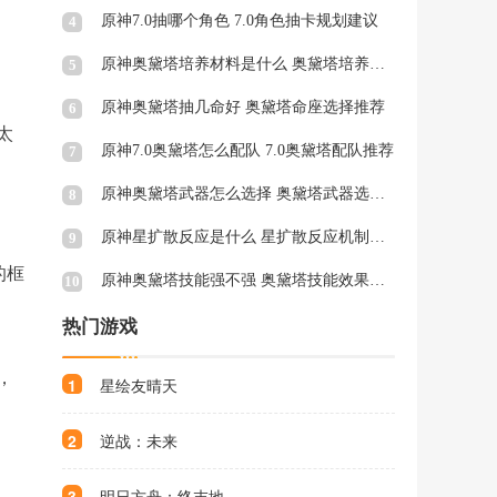
原神7.0抽哪个角色 7.0角色抽卡规划建议
4
原神奥黛塔培养材料是什么 奥黛塔培养材料一览
5
原神奥黛塔抽几命好 奥黛塔命座选择推荐
6
太
原神7.0奥黛塔怎么配队 7.0奥黛塔配队推荐
7
原神奥黛塔武器怎么选择 奥黛塔武器选择推荐
8
原神星扩散反应是什么 星扩散反应机制与特点介绍
9
的框
原神奥黛塔技能强不强 奥黛塔技能效果介绍
10
热门游戏
，
1
星绘友晴天
2
逆战：未来
3
明日方舟：终末地