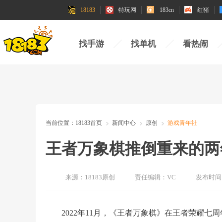
18183
特玩网
183cn
红猪
找手游
找单机
看热闹
当前位置：
18183首页
新闻中心
原创
游戏青年社
王者万象棋推倒重来的两
来源：
18183原创
责任编辑：
VC
发布时间
2022年11月，《王者万象棋》在王者荣耀