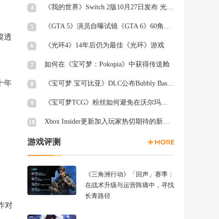
《我的世界》Switch 2版10月27日发布 光照阴影升级
4
《GTA 5》演员自曝试镜《GTA 6》60角色均未获回复
5
摸透
《光环4》14年后仍为最佳《光环》游戏
6
如何在《宝可梦：Pokopia》中获得传送舱
7
十年
《宝可梦 宝可比亚》DLC公布Bubbly Basin Habitat Dex列表
8
《宝可梦TCG》粉丝如何避免在沃尔玛周三被“烤”
9
Xbox Insider更新加入玩家热切期待的新功能
10
游戏评测
《三角洲行动》「回声」赛季：
在战术升级与运营阵痛中，寻找
长青路径
作对