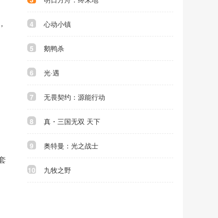
4
心动小镇
，
5
鹅鸭杀
6
光·遇
7
无畏契约：源能行动
8
真・三国无双 天下
9
奥特曼：光之战士
套
10
九牧之野