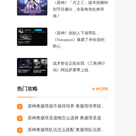
《原神》「月之三」版本前瞻特
别节目播出，全新角色杜林登
场！
《原神》创始人下场带队，
《Varsapura》暴露了米哈游的
野心
战术射击正统在我 《三角洲行
动》阿拉萨赛季上线
热门攻略
原神奥黛塔值不值得培养 奥黛塔培养技巧分享
1
原神奥黛塔圣遗物怎么选择 奥黛塔圣遗物词条选择攻略
2
原神奥黛塔队伍怎么搭配 奥黛塔队伍搭配推荐
3