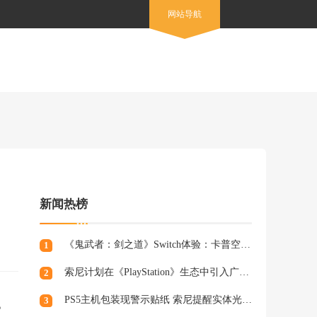
网站导航
新闻热榜
《鬼武者：剑之道》Switch体验：卡普空的又一力作
1
索尼计划在《PlayStation》生态中引入广告，组建专业营销团队
2
PS5主机包装现警示贴纸 索尼提醒实体光盘生产将终止
3
。